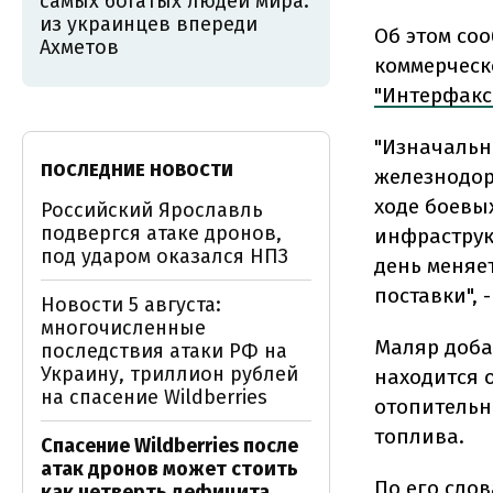
самых богатых людей мира:
из украинцев впереди
Об этом со
Ахметов
коммерческ
"Интерфакс
"Изначальн
ПОСЛЕДНИЕ НОВОСТИ
железнодор
ходе боевы
Российский Ярославль
подвергся атаке дронов,
инфраструк
под ударом оказался НПЗ
день меняе
поставки", -
Новости 5 августа:
многочисленные
Маляр доба
последствия атаки РФ на
Украину, триллион рублей
находится о
на спасение Wildberries
отопительн
топлива.
Спасение Wildberries после
атак дронов может стоить
По его сло
как четверть дефицита