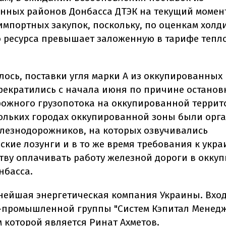
нных районов Донбасса ДТЭК на текущий момен
импортных закупок, поскольку, по оценкам холд
 ресурса превышает заложенную в тарифе тепл
лось, поставки угля марки А из оккупированных
рекратились с начала июня по причине останов
ожного грузопотока на оккупированной террит
кольких городах оккупированной зоны были ор
лезнодорожников, на которых озвучивались
ские лозунги и в то же время требования к укра
тву оплачивать работу железной дороги в окку
нбасса.
пнейшая энергетическая компания Украины. Вход
промышленной группы "Систем Кэпитал Менедж
 которой является Ринат Ахметов.