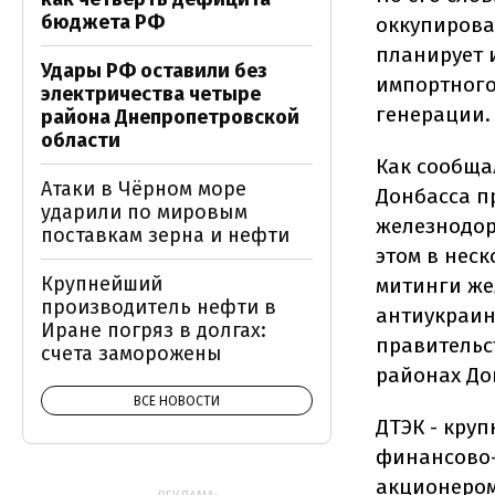
бюджета РФ
оккупирова
планирует 
Удары РФ оставили без
импортного
электричества четыре
генерации.
района Днепропетровской
области
Как сообща
Атаки в Чёрном море
Донбасса п
ударили по мировым
железнодор
поставкам зерна и нефти
этом в нес
Крупнейший
митинги же
производитель нефти в
антиукраин
Иране погряз в долгах:
правительс
счета заморожены
районах До
ВСЕ НОВОСТИ
ДТЭК - кру
финансово-
акционером