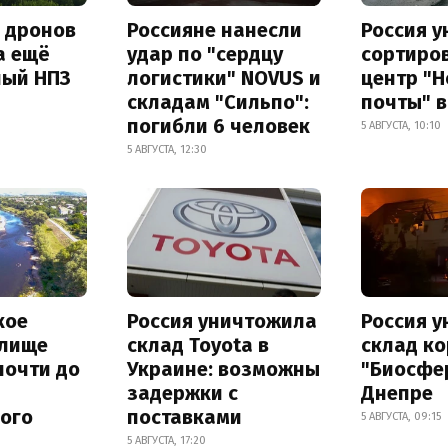
а дронов
Россияне нанесли
Россия 
а ещё
удар по "сердцу
сортиро
ный НПЗ
логистики" NOVUS и
центр "
складам "Сильпо":
почты" в
погибли 6 человек
5 АВГУСТА, 10:10
5 АВГУСТА, 12:30
кое
Россия уничтожила
Россия 
лище
склад Toyota в
склад к
почти до
Украине: возможны
"Биосфе
задержки с
Днепре
ного
поставками
5 АВГУСТА, 09:15
5 АВГУСТА, 17:20