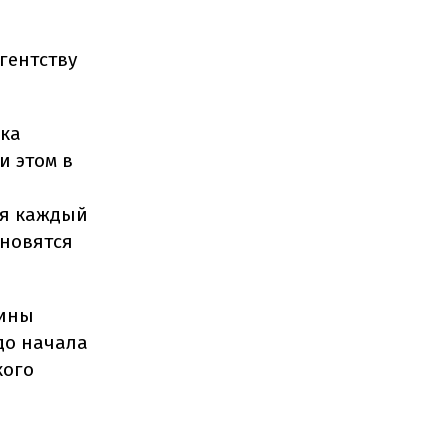
гентству
вка
и этом в
ия каждый
бновятся
аины
 до начала
кого