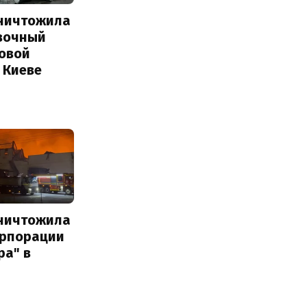
уничтожила
вочный
Новой
 Киеве
уничтожила
орпорации
ра" в