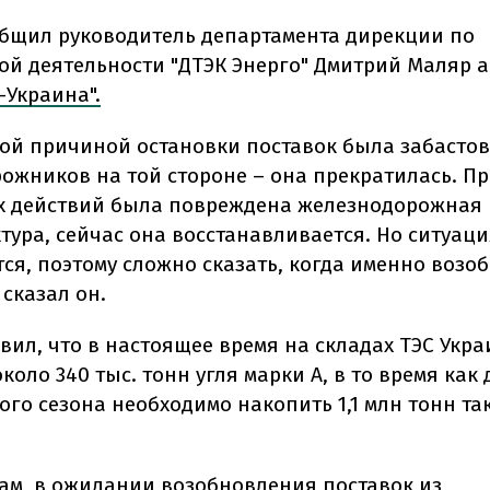
общил руководитель департамента дирекции по
ой деятельности "ДТЭК Энерго" Дмитрий Маляр а
-Украина".
ой причиной остановки поставок была забасто
ожников на той стороне – она прекратилась. Пр
х действий была повреждена железнодорожная
тура, сейчас она восстанавливается. Но ситуац
тся, поэтому сложно сказать, когда именно возо
 сказал он.
вил, что в настоящее время на складах ТЭС Укр
коло 340 тыс. тонн угля марки А, в то время как
ого сезона необходимо накопить 1,1 млн тонн та
вам, в ожидании возобновления поставок из