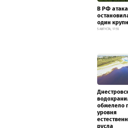
В РФ атак
остановил
один круп
5 АВГУСТА, 17:55
Днестровс
водохрани
обмелело 
уровня
естествен
русла