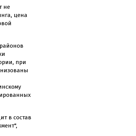
т не
инга, цена
овой
 районов
ки
ории, при
ганизованы
инскому
пированных
ит в состав
мент",