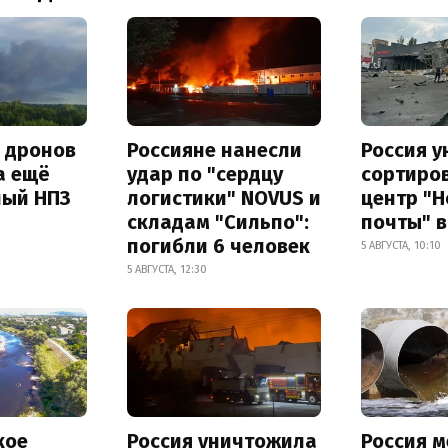
а дронов
Россияне нанесли
Россия 
а ещё
удар по "сердцу
сортиро
ный НПЗ
логистики" NOVUS и
центр "
складам "Сильпо":
почты" в
погибли 6 человек
5 АВГУСТА, 10:10
5 АВГУСТА, 12:30
кое
Россия уничтожила
Россия 