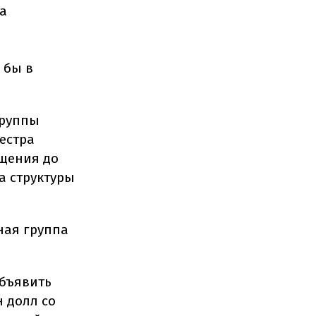
а
 бы в
группы
еестра
ащения до
а структуры
ная группа
объявить
 долл со