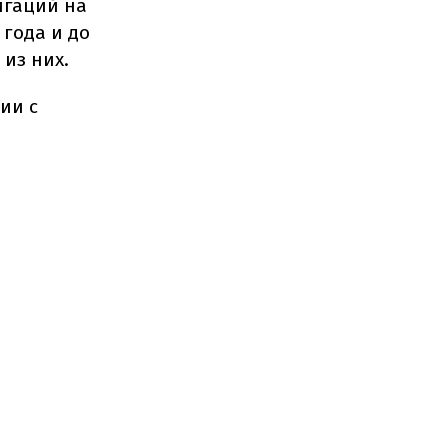
игаций на
 года и до
из них.
ии с