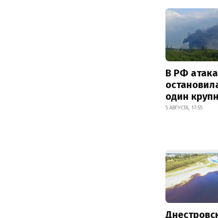
В РФ атак
остановил
один круп
5 АВГУСТА, 17:55
Днестровс