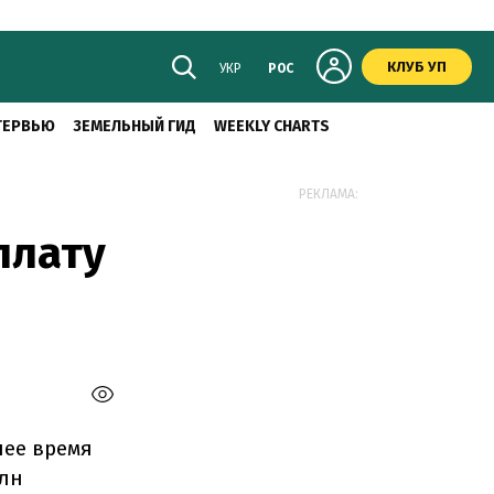
КЛУБ УП
УКР
РОС
ТЕРВЬЮ
ЗЕМЕЛЬНЫЙ ГИД
WEEKLY CHARTS
РЕКЛАМА:
плату
шее время
млн