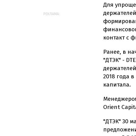
Для упроще
держателей
РЕКЛАМА:
формирован
финансовог
контакт с ф
Ранее, в н
"ДТЭК" - DT
держателей
2018 года 
капитала.
Менеджером
Orient Capit
"ДТЭК" 30 
предложени