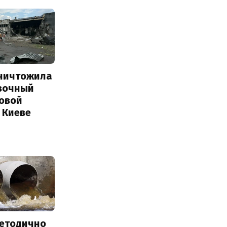
уничтожила
вочный
Новой
 Киеве
методично