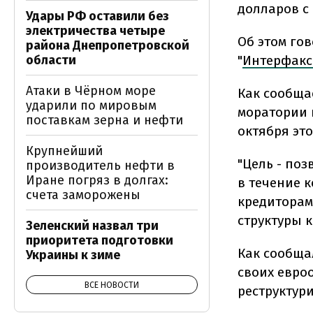
долларов с 
Удары РФ оставили без
электричества четыре
Об этом го
района Днепропетровской
области
"
Интерфакс
Атаки в Чёрном море
Как сообща
ударили по мировым
моратории и
поставкам зерна и нефти
октября это
Крупнейший
"Цель - по
производитель нефти в
Иране погряз в долгах:
в течение 
счета заморожены
кредиторам
структуры к
Зеленский назвал три
приоритета подготовки
Как сообща
Украины к зиме
своих евро
ВСЕ НОВОСТИ
реструктури