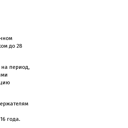
енном
ком до 28
 на период,
ими
ацию
держателям
16 года.