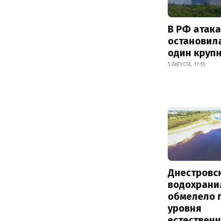
В РФ атак
остановил
один круп
5 АВГУСТА, 17:55
Днестровс
водохрани
обмелело 
уровня
естествен