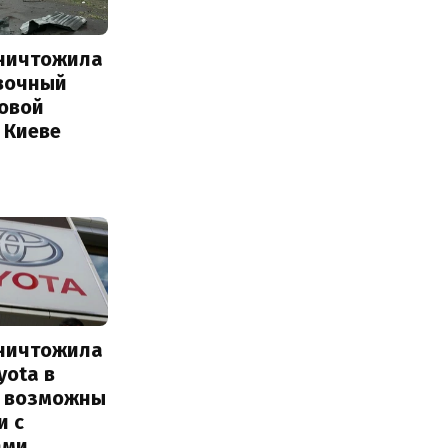
уничтожила
вочный
Новой
 Киеве
уничтожила
yota в
: возможны
и с
ами