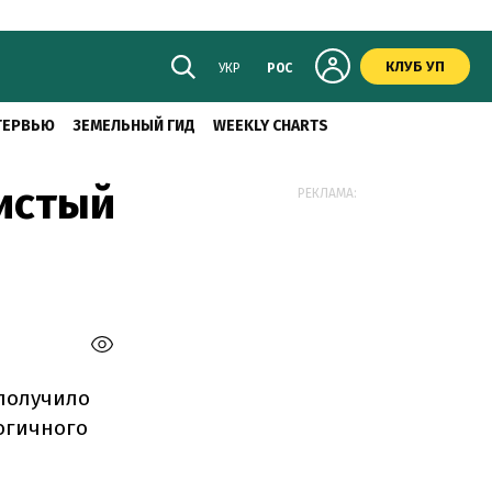
КЛУБ УП
УКР
РОС
ТЕРВЬЮ
ЗЕМЕЛЬНЫЙ ГИД
WEEKLY CHARTS
чистый
РЕКЛАМА:
 получило
логичного