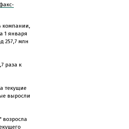
факс-
в компании,
а 1 января
д 257,7 млн
7 раза к
а текущие
ные выросли
" возросла
текущего