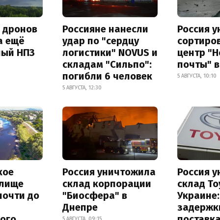
а дронов
Россияне нанесли
Россия 
а ещё
удар по "сердцу
сортиро
ный НПЗ
логистики" NOVUS и
центр "
складам "Сильпо":
почты" в
погибли 6 человек
5 АВГУСТА, 10:10
5 АВГУСТА, 12:30
кое
Россия уничтожила
Россия 
лище
склад корпорации
склад To
почти до
"Биосфера" в
Украине
Днепре
задержк
ного
поставк
5 АВГУСТА, 09:15