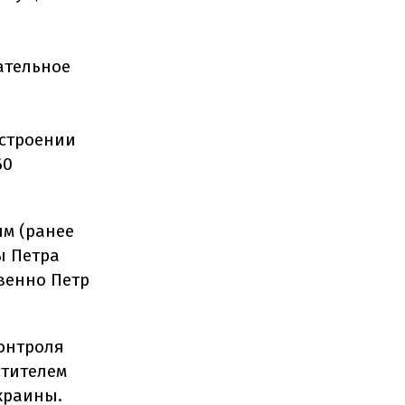
ательное
естроении
60
им (ранее
ы Петра
венно Петр
контроля
стителем
краины.