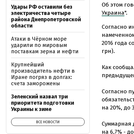
Об этом го
Удары РФ оставили без
Украина
".
электричества четыре
района Днепропетровской
области
Согласно и
намеченном
Атаки в Чёрном море
2016 года с
ударили по мировым
грн).
поставкам зерна и нефти
Крупнейший
Как сообщал
производитель нефти в
предыдущему
Иране погряз в долгах:
счета заморожены
Согласно п
Зеленский назвал три
обязательст
приоритета подготовки
на 20%, до 
Украины к зиме
ВСЕ НОВОСТИ
Суммарная 
на 6,7% - д