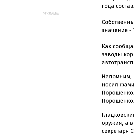
года состав
РЕКЛАМА:
Собственны
значение - 
Как сообща
заводы кор
автотранспо
Напомним, 
носил фами
Порошенко.
Порошенко
Гладковский
оружия, а 
секретаря 