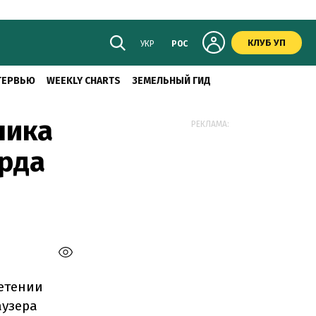
КЛУБ УП
УКР
РОС
ТЕРВЬЮ
WEEKLY CHARTS
ЗЕМЕЛЬНЫЙ ГИД
чика
РЕКЛАМА:
арда
етении
аузера