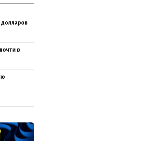
в долларов
почти в
ую