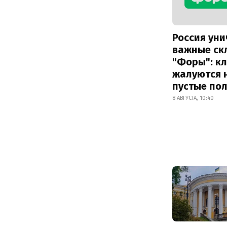
Россия ун
важные ск
"Форы": к
жалуются 
пустые по
8 АВГУСТА, 10:40