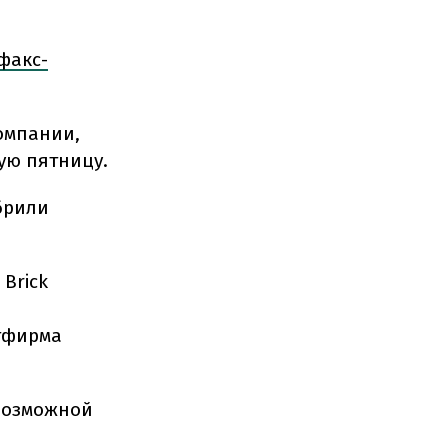
факс-
компании,
ую пятницу.
брили
Brick
стфирма
 возможной