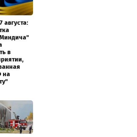
7 августа:
тка
 Миндича"
а
ть в
приятии,
ванная
Ф на
ту"