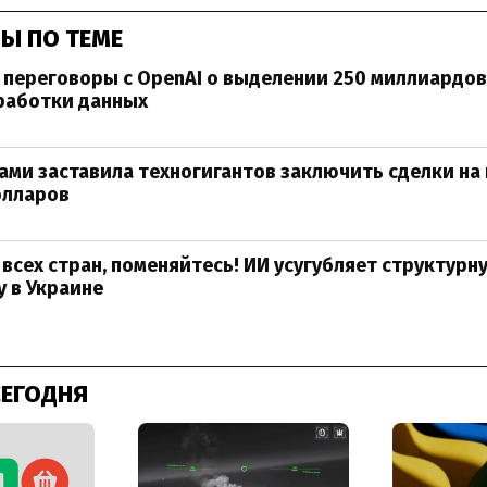
Ы ПО ТЕМЕ
т переговоры с OpenAI о выделении 250 миллиардо
работки данных
пами заставила техногигантов заключить сделки на 
олларов
всех стран, поменяйтесь! ИИ усугубляет структурн
 в Украине
СЕГОДНЯ