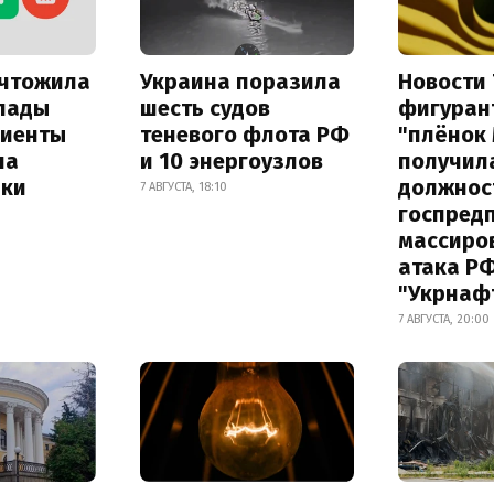
ичтожила
Украина поразила
Новости 
лады
шесть судов
фигуран
лиенты
теневого флота РФ
"плёнок
на
и 10 энергоузлов
получил
лки
должнос
7 АВГУСТА, 18:10
госпред
массиро
атака Р
"Укрнаф
7 АВГУСТА, 20:00