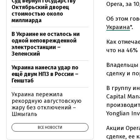
Суд вернул государству
Opera, за 1
Октябрьский дворец
стоимостью около
Об этом го
миллиарда
Украина
".
В Украине не осталось ни
одной неповрежденной
Как отмеча
электростанции –
что на 46%
Зеленский
Владельцы 
Украина нанесла удар по
сделку и п
ещё двум НПЗ в России –
Генштаб
В группу и
Украина пережила
Capital Man
рекордную августовскую
производит
жару без отключений –
Yonglian In
Шмыгаль
Акции Oper
ВСЕ НОВОСТИ
сделке, ее 