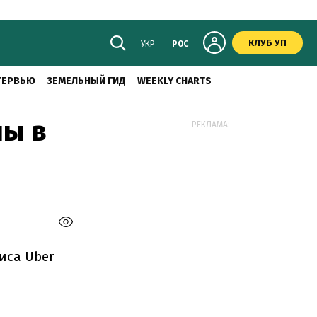
КЛУБ УП
УКР
РОС
ТЕРВЬЮ
ЗЕМЕЛЬНЫЙ ГИД
WEEKLY CHARTS
ны в
РЕКЛАМА:
иса Uber