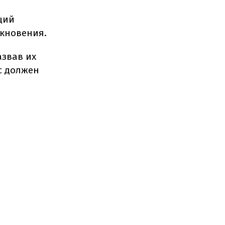
ций
лкновения.
звав их
с должен