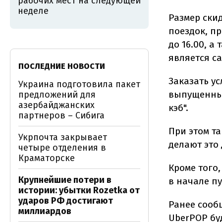
рабочих мест на следующей
неделе
Размер скид
поездок, пр
до 16.00, а
является с
ПОСЛЕДНИЕ НОВОСТИ
Заказать у
Украина подготовила пакет
выпущенный
предложений для
азербайджанских
кэб".
партнеров – Сибига
При этом т
Укрпочта закрывает
делают это 
четыре отделения в
Краматорске
Кроме того
Крупнейшие потери в
в начале п
истории: убытки Rozetka от
ударов РФ достигают
Ранее сооб
миллиардов
UberPOP бу