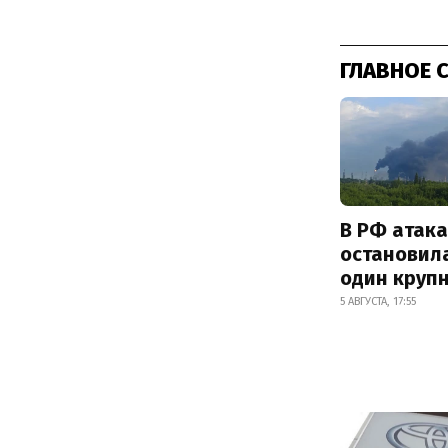
ГЛАВНОЕ 
В РФ атак
остановил
один круп
5 АВГУСТА, 17:55