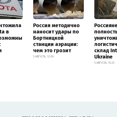
ичтожила
Россия методично
Россиян
ta в
наносит удары по
полност
возможны
Бортницкой
уничтож
с
станции аэрации:
логисти
и
чем это грозит
склад In
Ukraine
5 АВГУСТА, 13:50
5 АВГУСТА, 15:25