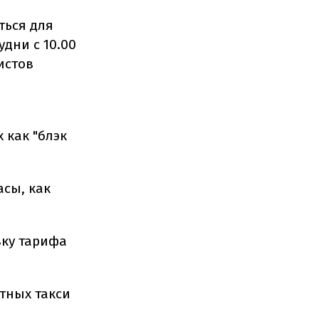
ться для
дни с 10.00
систов
 как "блэк
асы, как
вку тарифа
тных такси