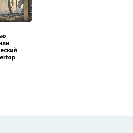
е
ью
или
ческий
tertop