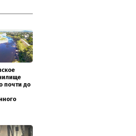
вское
нилище
о почти до
енного