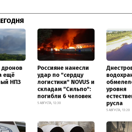
СЕГОДНЯ
а дронов
Россияне нанесли
Днестро
а ещё
удар по "сердцу
водохра
ный НПЗ
логистики" NOVUS и
обмелел
складам "Сильпо":
уровня
погибли 6 человек
естеств
русла
5 АВГУСТА, 12:30
5 АВГУСТА, 13:20