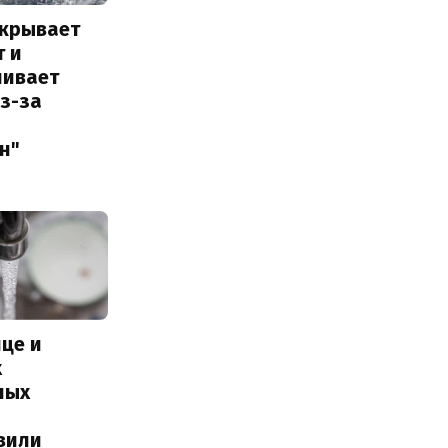
акрывает
т и
ливает
з-за
н"
це и
х
ных
вили