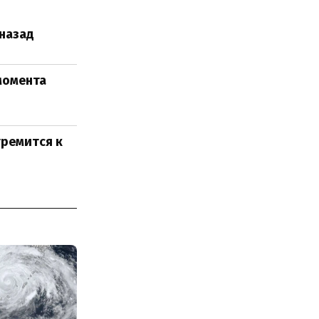
 назад
момента
тремится к