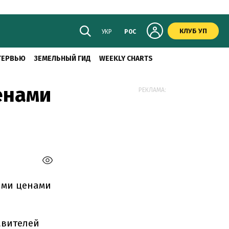
КЛУБ УП
УКР
РОС
ТЕРВЬЮ
ЗЕМЕЛЬНЫЙ ГИД
WEEKLY CHARTS
енами
РЕКЛАМА:
ими ценами
авителей