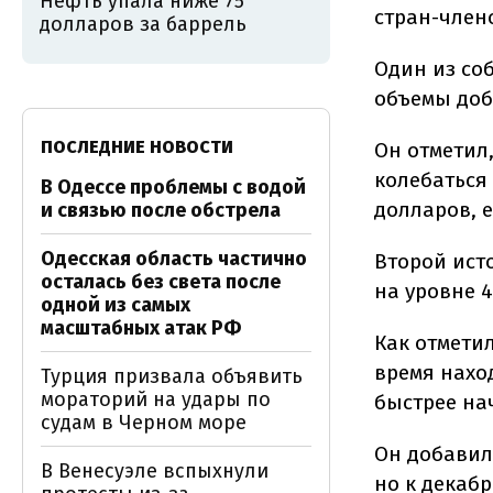
Нефть упала ниже 75
стран-член
долларов за баррель
Один из со
объемы доб
ПОСЛЕДНИЕ НОВОСТИ
Он отметил,
колебаться 
В Одессе проблемы с водой
долларов, 
и связью после обстрела
Одесская область частично
Второй ист
осталась без света после
на уровне 4
одной из самых
масштабных атак РФ
Как отмети
время наход
Турция призвала объявить
мораторий на удары по
быстрее нач
судам в Черном море
Он добавил,
В Венесуэле вспыхнули
но к декабр