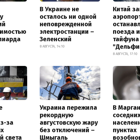
В Украине не
Китай з
у
осталось ни одной
аэропор
ий
неповрежденной
останав
оимостью
электростанции –
поезда и
лиарда
Зеленский
тайфуна
"Дельфи
8 АВГУСТА, 14:10
8 АВГУСТА, 17:10
е
Украина пережила
В Марган
рекордную
соседни
з-за
августовскую жару
населен
х
без отключений –
пунктах
й света
Шмыгаль
возобно