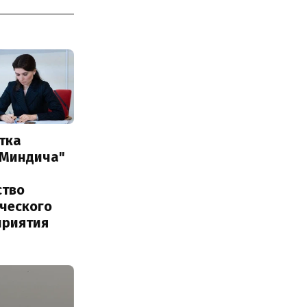
тка
 Миндича"
ство
ического
приятия