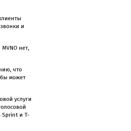
 клиенты
 звонки и
ы MVNO нет,
нию, что
жбы может
овой услуги
 голосовой
Sprint и T-