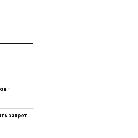
ов -
ить запрет