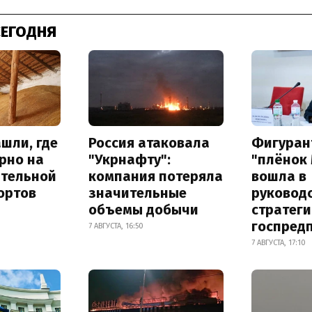
СЕГОДНЯ
шли, где
Россия атаковала
Фигуран
рно на
"Укрнафту":
"плёнок
ительной
компания потеряла
вошла в
ортов
значительные
руковод
объемы добычи
стратег
госпред
7 АВГУСТА, 16:50
7 АВГУСТА, 17:10