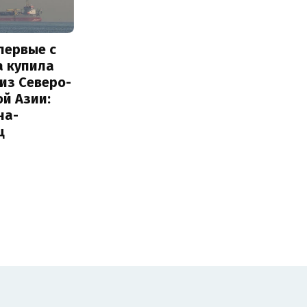
первые с
а купила
из Северо-
й Азии:
на-
ц