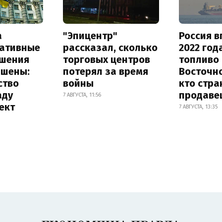
а
"Эпицентр"
Россия в
ативные
рассказал, сколько
2022 год
шения
торговых центров
топливо 
ышены:
потерял за время
Восточно
ство
войны
кто стра
аду
продаве
7 АВГУСТА, 11:56
ект
7 АВГУСТА, 13:35