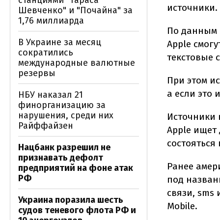
станциями "Тараса
источники.
Шевченко" и "Почайна" за
1,76 миллиарда
По данным 
В Украине за месяц
Apple смог
сократились
текстовые 
международные валютные
резервы
При этом и
а если это 
НБУ наказал 21
финорганизацию за
нарушения, среди них
Источники 
Райффайзен
Apple ищет
состояться 
Нацбанк разрешил не
признавать дефолт
Ранее амер
предприятий на фоне атак
РФ
под названи
связи, sms 
Украина поразила шесть
Mobile.
судов теневого флота РФ и