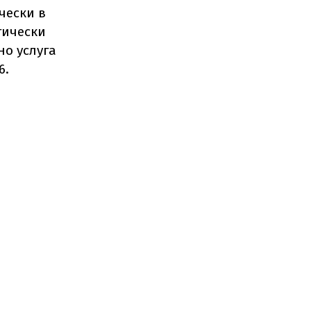
чески в
тически
но услуга
6.