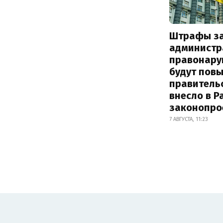
Штрафы з
администр
правонару
будут пов
правитель
внесло в Р
законопро
7 АВГУСТА, 11:23