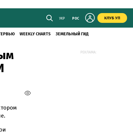
КЛУБ УП
УКР
РОС
ТЕРВЬЮ
WEEKLY CHARTS
ЗЕМЕЛЬНЫЙ ГИД
ным
РЕКЛАМА:
И
атором
е.
вои