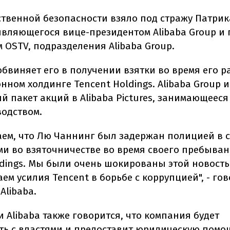
твенной безопасности взяло под стражу Патри
являющегося вице-президентом Alibaba Group и
 OSTV, подразделения Alibaba Group.
обвиняет его в получении взятки во время его р
ном холдинге Tencent Holdings. Alibaba Group 
й пакет акций в Alibaba Pictures, занимающееся
одством.
ем, что Лю Чаннинг был задержан полицией в с
и во взяточничестве во время своего пребыван
ldings. Мы были очень шокированы этой новост
м усилия Tencent в борьбе с коррупцией", - гов
Alibaba.
 Alibaba также говорится, что компания будет
ть с властями и предоставит юридическую помо