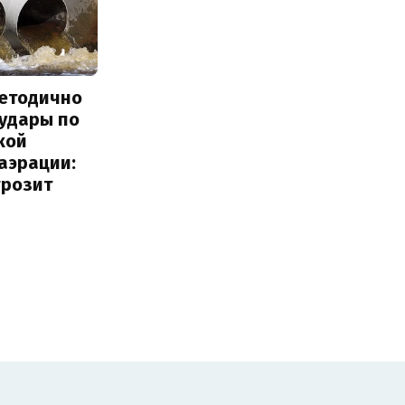
методично
 удары по
кой
аэрации:
грозит