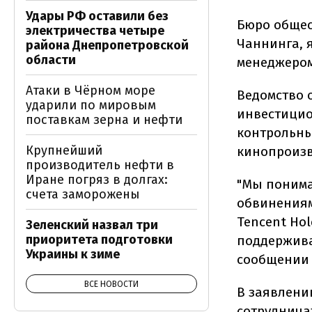
Удары РФ оставили без
Бюро общес
электричества четыре
Чаннинга, 
района Днепропетровской
области
менеджером
Атаки в Чёрном море
Ведомство 
ударили по мировым
инвестицион
поставкам зерна и нефти
контрольны
Крупнейший
кинопроизв
производитель нефти в
Иране погряз в долгах:
"Мы понима
счета заморожены
обвинениям
Tencent Ho
Зеленский назвал три
приоритета подготовки
поддерживае
Украины к зиме
сообщении 
ВСЕ НОВОСТИ
В заявлении
сотруднича