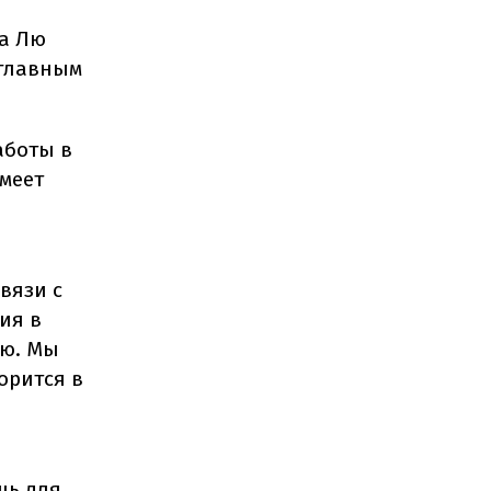
ка Лю
 главным
аботы в
имеет
вязи с
ия в
ью. Мы
орится в
щь для