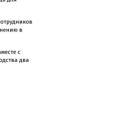
сотрудников
инению в
месте с
одства два