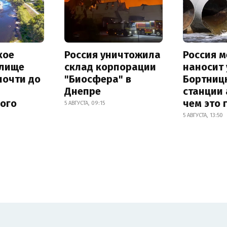
кое
Россия уничтожила
Россия 
лище
склад корпорации
наносит
почти до
"Биосфера" в
Бортниц
Днепре
станции 
ного
чем это 
5 АВГУСТА, 09:15
5 АВГУСТА, 13:50