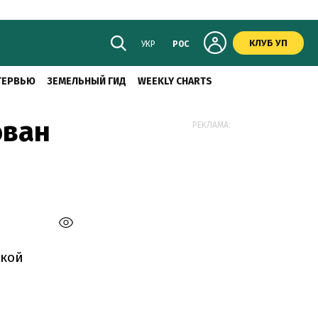
КЛУБ УП
УКР
РОС
ТЕРВЬЮ
ЗЕМЕЛЬНЫЙ ГИД
WEEKLY CHARTS
ован
РЕКЛАМА:
ской