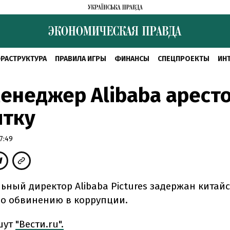
РАСТРУКТУРА
ПРАВИЛА ИГРЫ
ФИНАНСЫ
СПЕЦПРОЕКТЫ
ИН
енеджер Alibaba арест
ятку
7:49
ьный директор Alibaba Pictures задержан китай
о обвинению в коррупции.
шут
"Вести.ru".