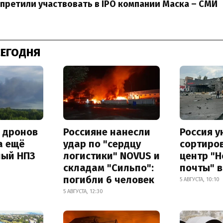
претили участвовать в IPO компании Маска – СМИ
СЕГОДНЯ
а дронов
Россияне нанесли
Россия 
а ещё
удар по "сердцу
сортиро
ный НПЗ
логистики" NOVUS и
центр "
складам "Сильпо":
почты" в
погибли 6 человек
5 АВГУСТА, 10:10
5 АВГУСТА, 12:30