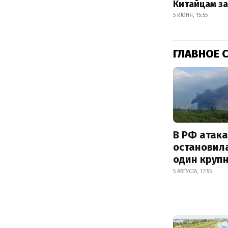
Китайцам за
5 ИЮНЯ, 15:55
ГЛАВНОЕ 
В РФ атак
остановил
один круп
5 АВГУСТА, 17:55