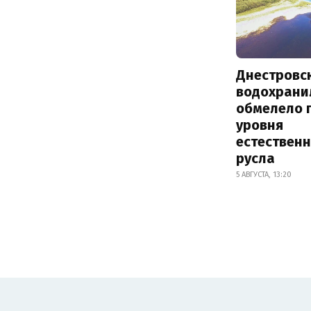
Днестровс
водохрани
обмелело 
уровня
естествен
русла
5 АВГУСТА, 13:20