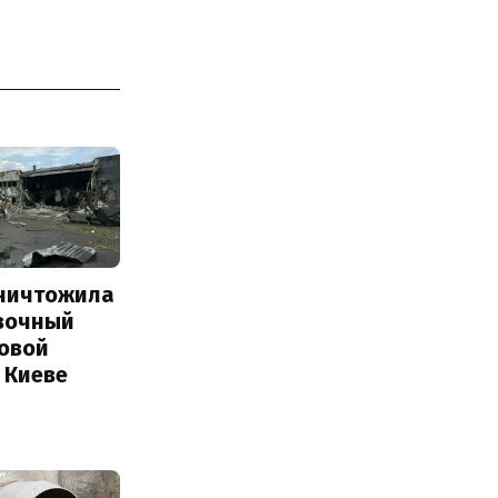
уничтожила
вочный
Новой
 Киеве