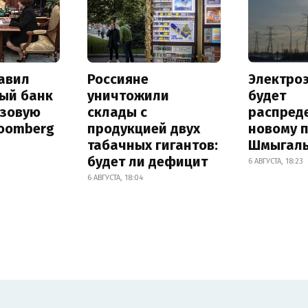
авил
Россияне
Электро
ый банк
уничтожили
будет
азовую
склады с
распред
loomberg
продукцией двух
новому 
табачных гигантов:
Шмыгал
будет ли дефицит
6 АВГУСТА, 18:23
6 АВГУСТА, 18:04