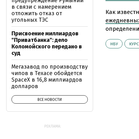
предупреждение Румынии
в связи с намерением
Как извест
отложить отказ от
угольных ТЭС
ежедневны
определени
Присвоение миллиардов
"Приватбанка": дело
НБУ
КУРС
Коломойского передано в
суд
Мегазавод по производству
чипов в Техасе обойдется
SpaceX в 16,8 миллиардов
долларов
ВСЕ НОВОСТИ
РЕКЛАМА: