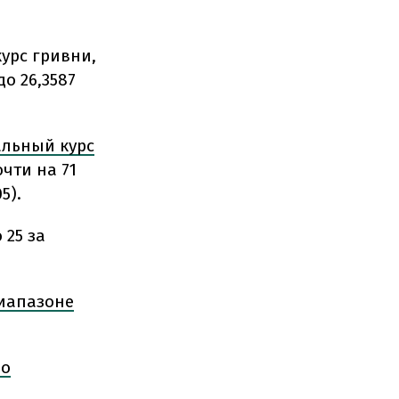
урс гривни,
до 26,3587
льный курс
очти на 71
5).
 25 за
иапазоне
 о