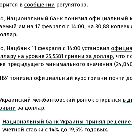
ворится в
сообщении
регулятора.
но, Национальный банк понизил официальный к
емый им на 17 февраля с 14:00, на 30,88 копеек 
доллар.
о, Нацбанк 11 февраля с 14:00 установил
официа
ллару на уровне 25,5581 гривни за доллар
, что п
же предыдущего минимального значения (24,840
НБУ понизил официальный курс гривн
и почти до
Украинский межбанковский рынок открылся
в д
гривни
за доллар.
я
Национальный банк Украины принял решение
и
учетной ставки с 14% до 19,5% годовых.