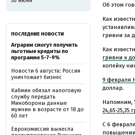
30 июня
Об этом го
Как извест
устанавлива
ПОСЛЕДНИЕ НОВОСТИ
гривни за 
Аграрии смогут получить
Как известн
льготные кредиты по
гривни к до
программе 5-7-9%
копейку ни
Новости 6 августа: Россия
уничтожает бизнес
9 февраля 
доллар.
Кабмин обязал налоговую
службу передать
Напомним, 
Минобороны данные
мужчин в возрасте от 18 до
24,65-25,35 
60 лет
С 6 феврал
Еврокомиссия вынесла
повышени