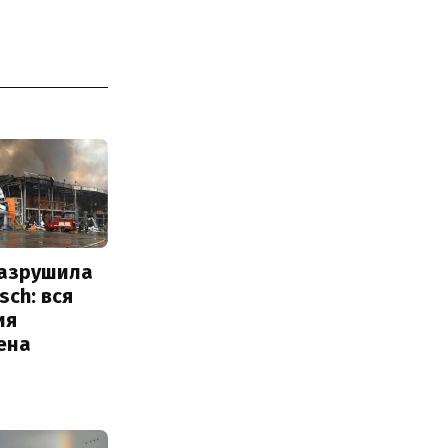
разрушила
sch: вся
ия
ена