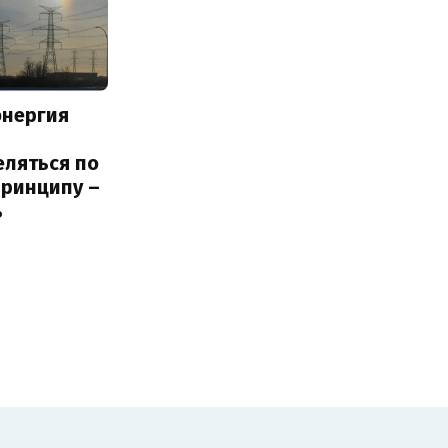
энергия
еляться по
принципу –
ь