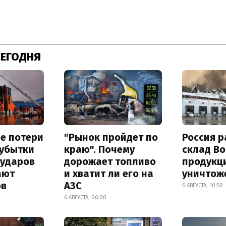
СЕГОДНЯ
е потери
"Рынок пройдет по
Россия 
 убытки
краю". Почему
склад Bo
 ударов
дорожает топливо
продукц
ают
и хватит ли его на
уничтож
ов
АЗС
6 АВГУСТА, 10:50
6 АВГУСТА, 06:00