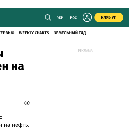
КЛУБ УП
УКР
РОС
ТЕРВЬЮ
WEEKLY CHARTS
ЗЕМЕЛЬНЫЙ ГИД
ы
РЕКЛАМА:
ен на
о
н на нефть.