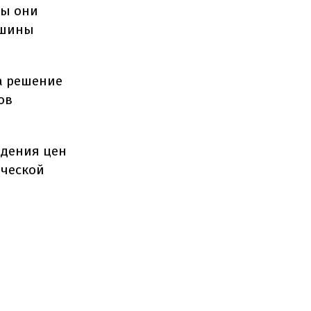
бы они
ашины
а решение
ов
адения цен
ической