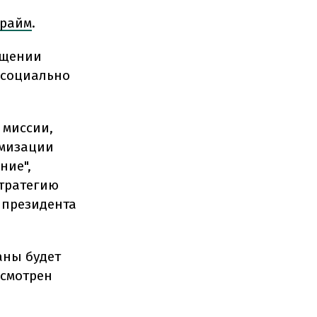
райм
.
ащении
 социально
 миссии,
имизации
ние",
стратегию
 президента
аны будет
есмотрен