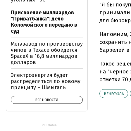
"Я бы поку
принимали 
Присвоение миллиардов
"Приватбанка": дело
для бюрокра
Коломойского передано в
суд
Напомним, 
сохранить 
Мегазавод по производству
баррелей в 
чипов в Техасе обойдется
SpaceX в 16,8 миллиардов
долларов
Такое реше
на "черное
Электроэнергия будет
отметки 70 
распределяться по новому
принципу – Шмыгаль
ВЕНЕСУЭЛА
ВСЕ НОВОСТИ
РЕКЛАМА: