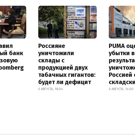
авил
Россияне
PUMA оц
ый банк
уничтожили
убытки в
азовую
склады с
результа
loomberg
продукцией двух
уничтож
табачных гигантов:
Россией 
будет ли дефицит
складск
6 АВГУСТА, 18:04
6 АВГУСТА, 14:00