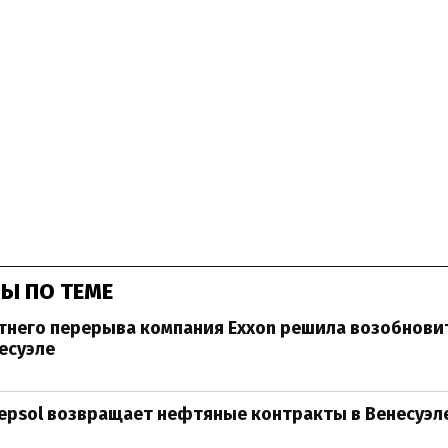
Ы ПО ТЕМЕ
тнего перерыва компания Exxon решила возобнови
есуэле
epsol возвращает нефтяные контракты в Венесуэл