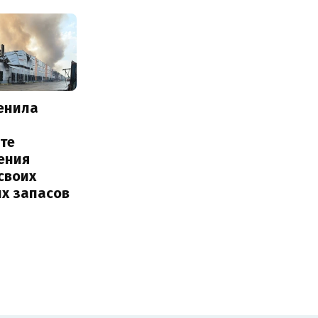
енила
те
ения
своих
их запасов