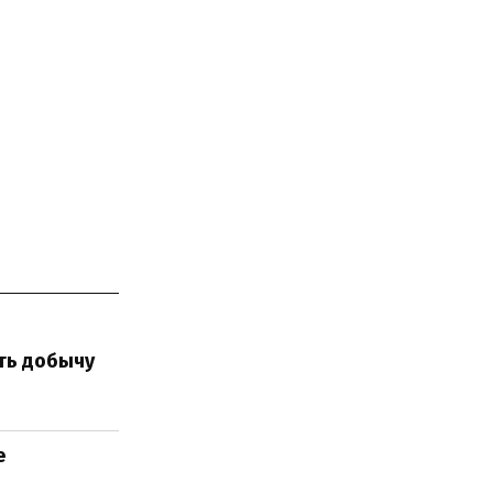
ть добычу
е