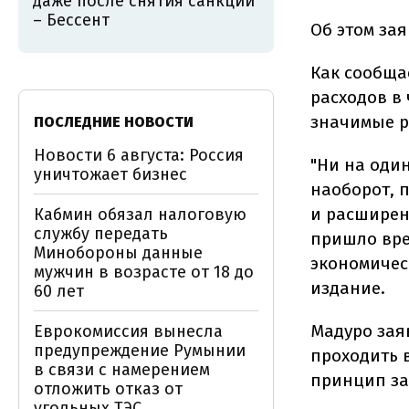
даже после снятия санкций
– Бессент
Об этом за
Как сообща
расходов в
значимые р
ПОСЛЕДНИЕ НОВОСТИ
Новости 6 августа: Россия
"Ни на оди
уничтожает бизнес
наоборот, 
и расширен
Кабмин обязал налоговую
службу передать
пришло вре
Минобороны данные
экономичес
мужчин в возрасте от 18 до
издание.
60 лет
Мадуро зая
Еврокомиссия вынесла
предупреждение Румынии
проходить 
в связи с намерением
принцип за
отложить отказ от
угольных ТЭС