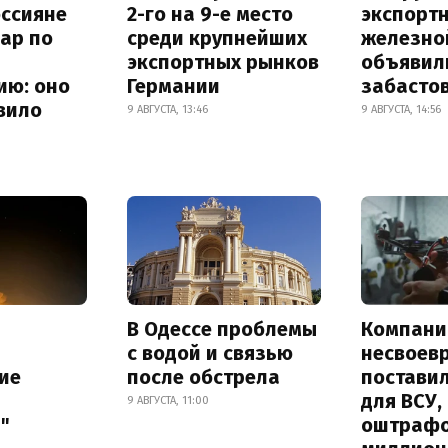
оссияне
2-го на 9-е место
экспорт
ар по
среди крупнейших
железно
экспортных рынков
объявил
ию: оно
Германии
забасто
вило
9 АВГУСТА, 13:46
9 АВГУСТА, 14:56
В Одессе проблемы
Компани
с водой и связью
несвоев
ие
после обстрела
постави
для ВСУ,
9 АВГУСТА, 11:00
"
оштрафо