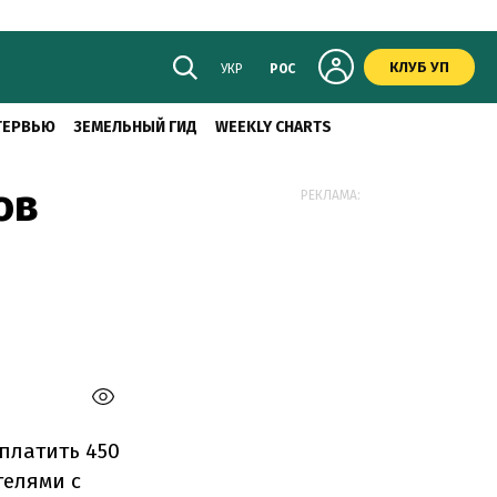
КЛУБ УП
УКР
РОС
ТЕРВЬЮ
ЗЕМЕЛЬНЫЙ ГИД
WEEKLY CHARTS
ов
РЕКЛАМА:
платить 450
телями с