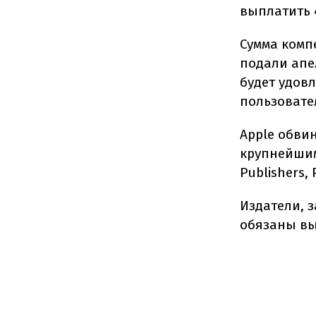
выплатить 
Сумма комп
подали апе
будет удов
пользовател
Apple обвин
крупнейшим
Publishers,
Издатели, 
обязаны вы