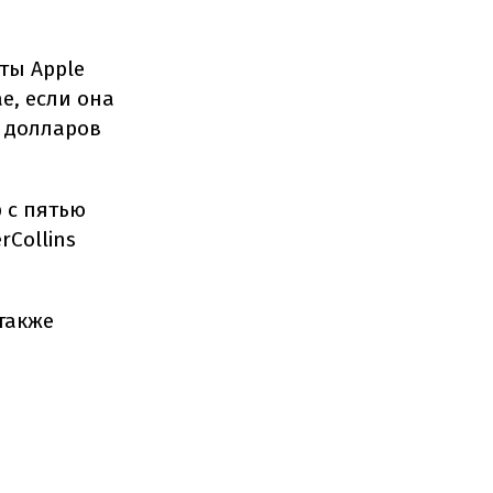
ты Apple
е, если она
н долларов
р с пятью
Collins
также