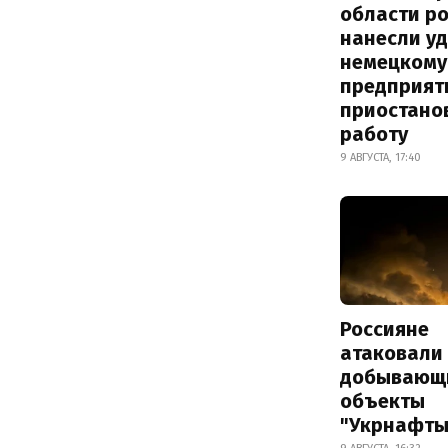
области р
нанесли уд
немецкому
предприят
приостано
работу
9 АВГУСТА, 17:40
Россияне
атаковали
добывающ
объекты
"Укрнафты