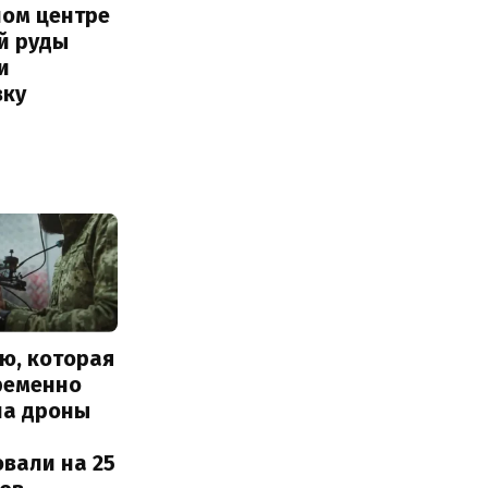
ном центре
й руды
и
вку
ю, которая
ременно
ла дроны
вали на 25