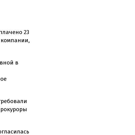
плачено 23
 компании,
овной в
вое
требовали
прокуроры
огласилась