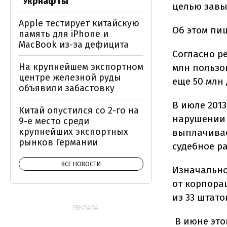
"Укрнафты"
целью завы
Apple тестирует китайскую
Об этом пи
память для iPhone и
MacBook из-за дефицита
Согласно р
На крупнейшем экспортном
млн пользо
центре железной руды
еще 50 млн
объявили забастовку
В июле 201
Китай опустился со 2-го на
нарушении 
9-е место среди
крупнейших экспортных
выплачивае
рынков Германии
судебное р
ВСЕ НОВОСТИ
Изначально
от корпора
из 33 штато
РЕКЛАМА:
В июне это