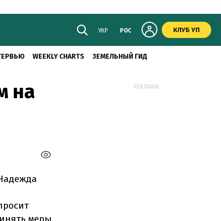
КЛУБ УП
УКР
РОС
ТЕРВЬЮ
WEEKLY CHARTS
ЗЕМЕЛЬНЫЙ ГИД
м на
РЕКЛАМА:
 Надежда
просит
ринять меры