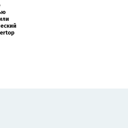
е
ью
или
ческий
tertop