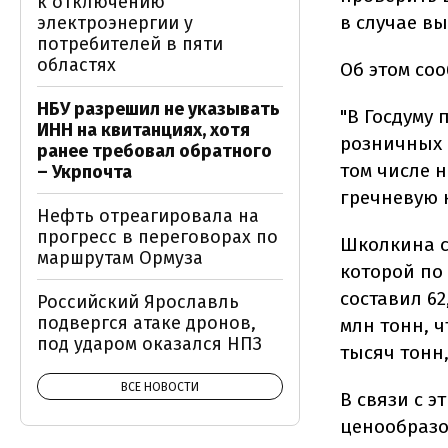
к отключению
в случае в
электроэнергии у
потребителей в пяти
областях
Об этом со
НБУ разрешил не указывать
"В Госдуму
ИНН на квитанциях, хотя
розничных 
ранее требовал обратного
том числе 
– Укрпочта
гречневую к
Нефть отреагировала на
прогресс в переговорах по
Школкина с
маршрутам Ормуза
которой по
составил 62,
Российский Ярославль
подвергся атаке дронов,
млн тонн, ч
под ударом оказался НПЗ
тысяч тонн,
ВСЕ НОВОСТИ
В связи с 
ценообразо