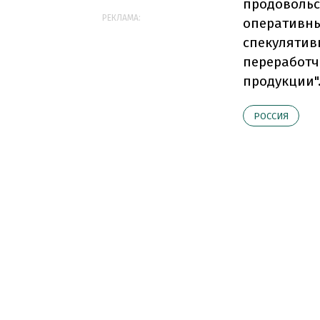
продовольс
РЕКЛАМА:
оперативны
спекулятив
переработч
продукции"
РОССИЯ