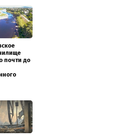
вское
нилище
о почти до
енного