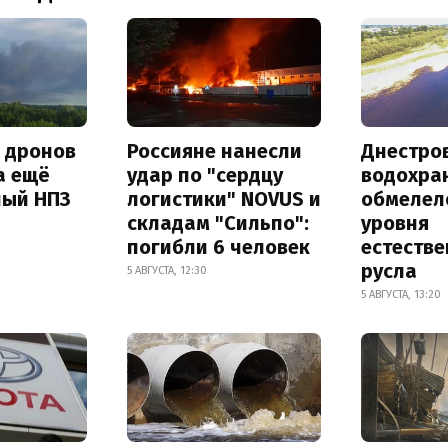
а дронов
Россияне нанесли
Днестро
а ещё
удар по "сердцу
водохра
ный НПЗ
логистики" NOVUS и
обмелел
складам "Сильпо":
уровня
погибли 6 человек
естеств
русла
5 АВГУСТА, 12:30
5 АВГУСТА, 13:20