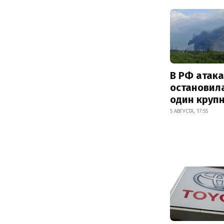
В РФ атак
остановил
один круп
5 АВГУСТА, 17:55