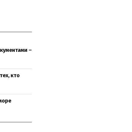
кументами –
тех, кто
море