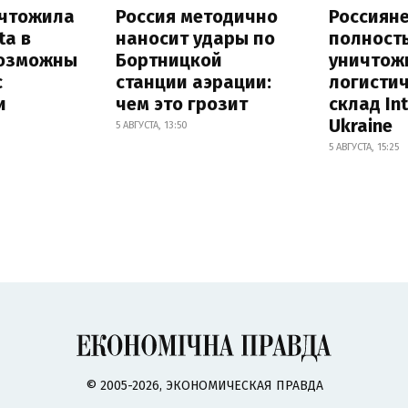
ичтожила
Россия методично
Россиян
ta в
наносит удары по
полност
возможны
Бортницкой
уничтож
с
станции аэрации:
логисти
и
чем это грозит
склад In
Ukraine
5 АВГУСТА, 13:50
5 АВГУСТА, 15:25
© 2005-2026, ЭКОНОМИЧЕСКАЯ ПРАВДА