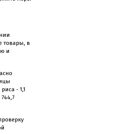
ении
 товары, в
ую и
асно
ницы
риса - 1,1
 744,7
проверку
ой