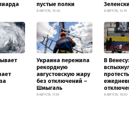
лиарда
пустые полки
Зеленск
8 АВГУСТА, 10:40
8 АВГУСТА, 14:10
рывает
Украина пережила
В Венесу
и
рекордную
вспыхну
вает
августовскую жару
протесты
за
без отключений –
ежеднев
Шмыгаль
отключе
8 АВГУСТА, 11:50
8 АВГУСТА, 18:00