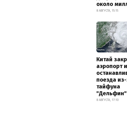
около мил
8 АВГУСТА, 15:15
Китай зак
аэропорт 
останавли
поезда из-
тайфуна
"Дельфин"
8 АВГУСТА, 17:10