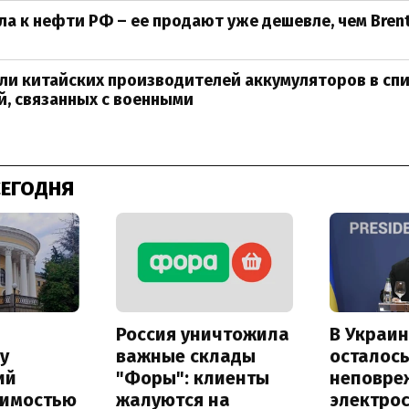
ла к нефти РФ – ее продают уже дешевле, чем Bren
и китайских производителей аккумуляторов в сп
, связанных с военными
СЕГОДНЯ
Россия уничтожила
В Украин
у
важные склады
осталось
ий
"Форы": клиенты
неповре
оимостью
жалуются на
электро