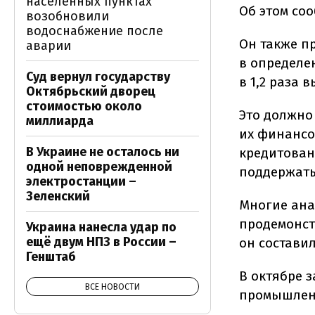
населенных пунктах
Об этом с
возобновили
водоснабжение после
Он также п
аварии
в определе
Суд вернул государству
в 1,2 раза 
Октябрьский дворец
стоимостью около
Это должно
миллиарда
их финансо
В Украине не осталось ни
кредитован
одной неповрежденной
поддержать
электростанции –
Зеленский
Многие анал
продемонст
Украина нанесла удар по
ещё двум НПЗ в России –
он составил
Генштаб
В октябре 
ВСЕ НОВОСТИ
промышленн