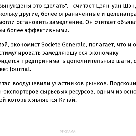
ынуждены это сделать", - считает Цзян-уан Шэн
скольку другие, более ограниченные и целенап
могли остановить замедление. Он считает объя
ры более эффективными.
эй, экономист Societe Generale, полагает, что и 
 стимулировать замедляющуюся экономику
ридется предпринимать дополнительные шаги, 
eet Journal.
итая воодушевили участников рынков. Подскоч
н-экспортеров сырьевых ресурсов, одним из осн
ей которых является Китай.
РЕКЛАМА: