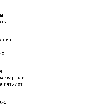
ды
ать
репив
но
я
ем квартале
а пять лет.
аж.