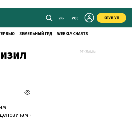
КЛУБ УП
УКР
РОС
ТЕРВЬЮ
ЗЕМЕЛЬНЫЙ ГИД
WEEKLY CHARTS
низил
РЕКЛАМА:
ым
 депозитам -