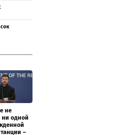
t
исок
е не
 ни одной
жденной
станции –