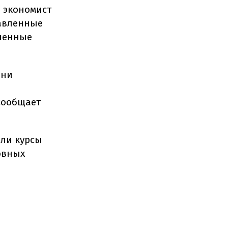
, экономист
равленные
вленные
они
сообщает
или курсы
овных