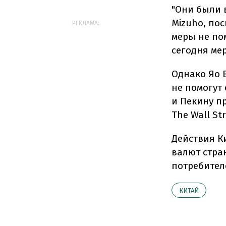
"Они были в
Mizuho, по
РЕКЛАМА:
меры не по
сегодня ме
Однако Яо В
не помогут
и Пекину п
The Wall Str
Действия К
валют стра
потребител
КИТАЙ