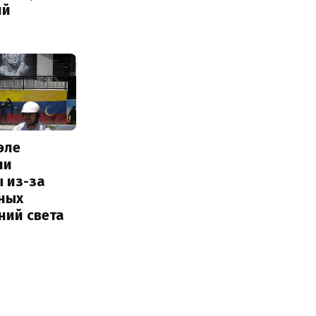
ий
эле
ли
 из-за
ных
ний света