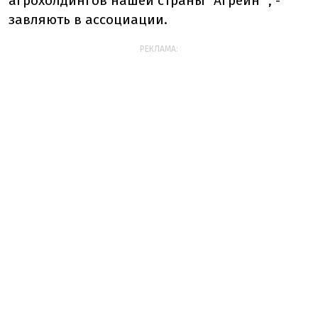
агрохолдингов нашей страны "Агрейн"", -
завляють в ассоциации.
РЕКЛАМА: