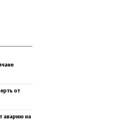
мчане
ерть от
т аварию на