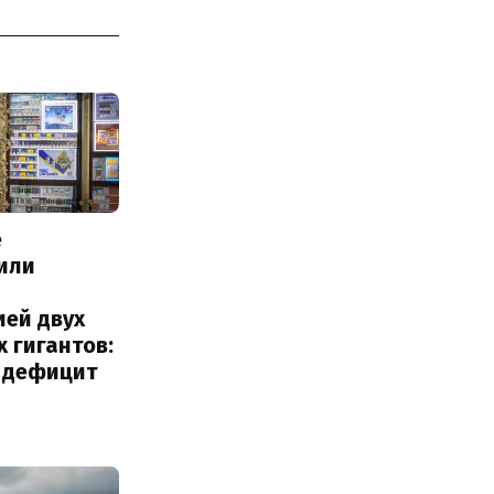
е
или
с
ией двух
 гигантов:
и дефицит