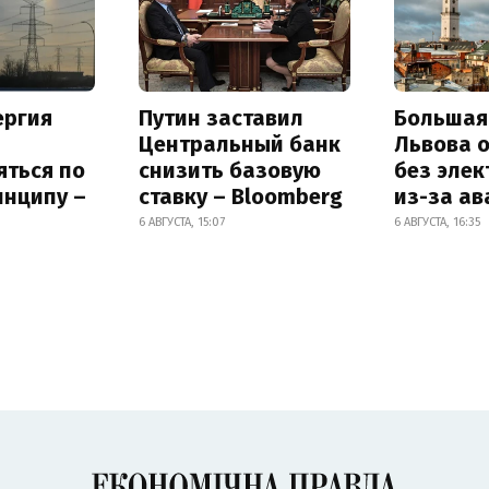
ергия
Путин заставил
Большая
Центральный банк
Львова 
яться по
снизить базовую
без элек
инципу –
ставку – Bloomberg
из-за ав
6 АВГУСТА, 15:07
6 АВГУСТА, 16:35