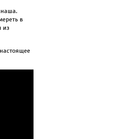
мнаша.
мереть в
н из
"настоящее