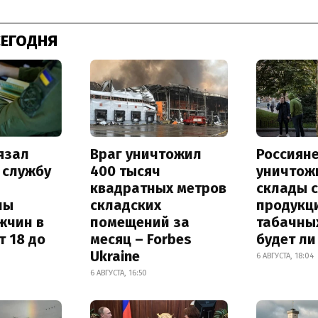
СЕГОДНЯ
язал
Враг уничтожил
Россиян
 службу
400 тысяч
уничтож
квадратных метров
склады 
ны
складских
продукц
жчин в
помещений за
табачных
т 18 до
месяц – Forbes
будет л
Ukraine
6 АВГУСТА, 18:04
6 АВГУСТА, 16:50