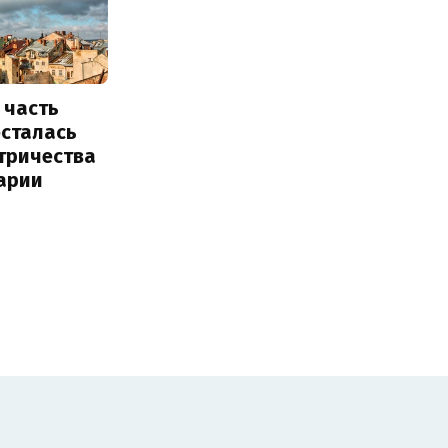
 часть
осталась
тричества
арии