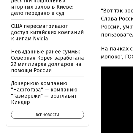
Десятки подпольных
игорных залов в Киеве:
"Вот так р
дело передано в суд
Слава Росс
США пересматривают
России, умр
доступ китайских компаний
пользовате
к чипам Nvidia
На пачках 
Невиданные ранее суммы:
молоко", ГО
Северная Корея заработала
22 миллиарда долларов на
помощи России
Дочернюю компанию
"Нафтогаза" — компанию
"Газмережи" — возглавит
Киндер
ВСЕ НОВОСТИ