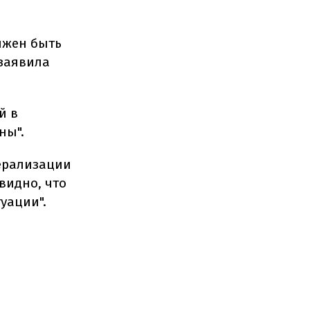
лжен быть
 заявила
й в
ны".
дерализации
видно, что
уации".