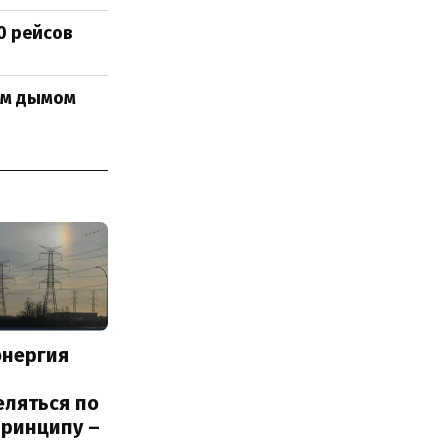
0 рейсов
ым дымом
энергия
еляться по
принципу –