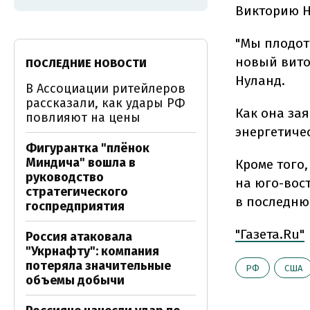
Викторию Н
"Мы плодот
новый виток
ПОСЛЕДНИЕ НОВОСТИ
Нуланд.
В Ассоциации ритейлеров
рассказали, как удары РФ
Как она зая
повлияют на цены
энергетичес
Фигурантка "плёнок
Миндича" вошла в
Кроме того
руководство
на юго-вос
стратегического
в последню
госпредприятия
"Газета.Ru"
Россия атаковала
"Укрнафту": компания
потеряла значительные
РФ
США
объемы добычи