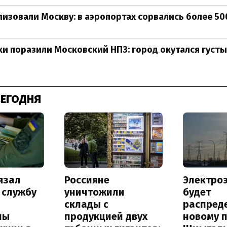
изовали Москву: в аэропортах сорвались более 50
и поразили Московский НПЗ: город окутался густ
СЕГОДНЯ
язал
Россияне
Электро
 службу
уничтожили
будет
склады с
распред
ны
продукцией двух
новому 