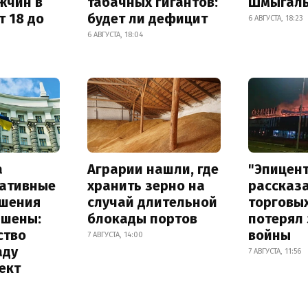
жчин в
табачных гигантов:
Шмыгал
т 18 до
будет ли дефицит
6 АВГУСТА, 18:23
6 АВГУСТА, 18:04
а
Аграрии нашли, где
"Эпицен
ативные
хранить зерно на
рассказа
шения
случай длительной
торговы
ышены:
блокады портов
потерял 
ство
войны
7 АВГУСТА, 14:00
аду
7 АВГУСТА, 11:56
ект