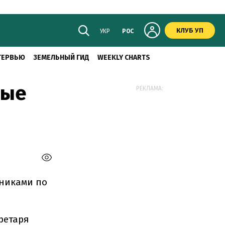
КЛУБ УП
УКР
РОС
ТЕРВЬЮ
ЗЕМЕЛЬНЫЙ ГИД
WEEKLY CHARTS
вые
РЕКЛАМА:
никами по
ретаря