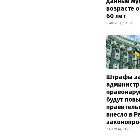
данные му
возрасте о
60 лет
6 АВГУСТА, 19:39
Штрафы з
администр
правонару
будут пов
правитель
внесло в Р
законопро
7 АВГУСТА, 11:23