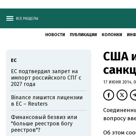
ВСЕ РАЗДЕЛЫ
НОВОСТИ
ПУБЛИКАЦИИ
КОЛОНКИ
ИНФ
США 
ЕС
санкц
ЕС подтвердил запрет на
импорт российского СПГ с
17 ИЮНЯ 2014, 0
2027 года
Binance лишится лицензии
в ЕС – Reuters
Соединенны
Финансовый безвиз или
вопросу вв
"больше реестров богу
реестров"?
Об этом со