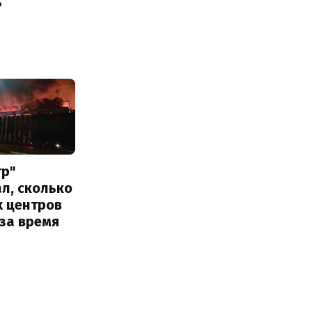
ь
тр"
л, сколько
х центров
за время