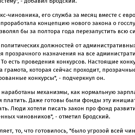
стему", - добавил Бродский.
кс-чиновника, его служба за месяц вместе с ев
 проработала концепцию нового закона о госсл
зволял бы за полтора года перезапустить всю си
 политических должностей от административных
я прозрачного назначения на все администрат
 То есть проведения конкурсов. Настоящие конку
а грамота, которая сейчас проходит, прозрачны
ованные конкурсы", - подчеркнул он.
 наработаны механизмы, как нормальную зарпл
 платить. Даже готовы были фонды эту инициа
ть. Люди хотели писать закон про фонд развит
енных чиновников", - отметил Бродский.
ляет, то, что готовилось, "было угрозой всей ч