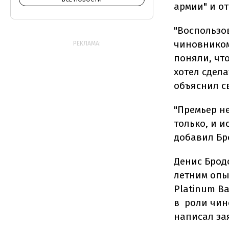
армии" и от
"Воспользо
чиновником
РЕКЛАМА:
поняли, что
хотел сдела
объяснил св
"Премьер н
только, и и
добавил Бр
Денис Брод
летним опы
Platinum B
в роли чин
написал за