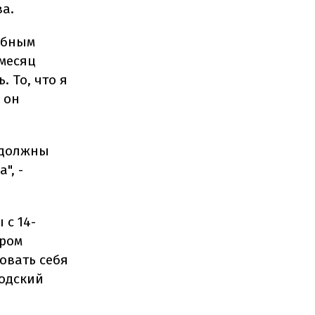
ва.
обным
 месяц
. То, что я
 он
 должны
", -
 с 14-
ором
овать себя
родский