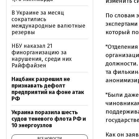
изменить си
В Украине за месяц
По словам э
сократились
экспертами
международные валютные
который по
резервы
НБУ наказал 21
"Отделения
финорганизацию за
организаци
нарушения, среди них
должности.
Райффайзен
та филькин
Нацбанк разрешил не
анонимизир
признавать дефолт
предприятий на фоне атак
"Были даже
РФ
чиновникам
поддержива
Украина поразила шесть
судов теневого флота РФ и
государств
10 энергоузлов
Как он заяв
ВСЕ НОВОСТИ