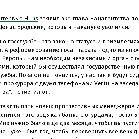
нтервью Hubs
заявил экс-глава Нацагентства по
Денис Бродский, который накануне уволился.
н о госслужбе - это закон о статусе и привилегия
. А реформирование госаппарата - одно из клю
 Европы. Нам необходим независимый орган с 
ми, который бы осуществлял государственную 
ужбы. Пока он не появится, у нас так и будут си
и прокурора с двумя телефонами Vertu на засед
ва", - отметил он.
ставить пять новых прогрессивных менеджеров и
енится - это ведь как банка с огурцами, - остал
 Мне нужно было еще два месяца, чтобы выпустит
не нужен был год, чтобы перевернуть все верх д