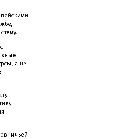
ропейскими
ужбе,
стему.
,
ивные
рсы, а не
е
ату
тиву
ия
иновничьей