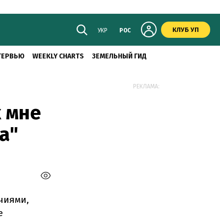
КЛУБ УП
УКР
РОС
ТЕРВЬЮ
WEEKLY CHARTS
ЗЕМЕЛЬНЫЙ ГИД
РЕКЛАМА:
 мне
а"
чиями,
е