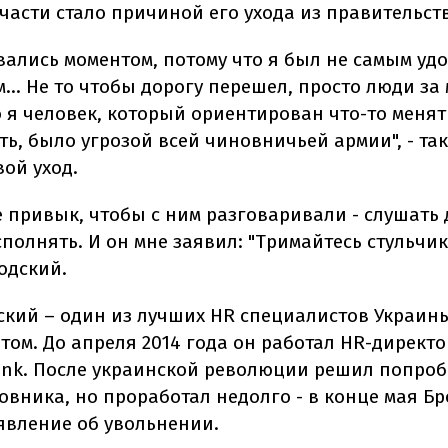
части стало причиной его ухода из правительст
вались моментом, потому что я был не самым уд
… Не то чтобы дорогу перешел, просто люди за
 я человек, который ориентирован что-то менять
ть, было угрозой всей чиновничьей армии", - так
ой уход.
е привык, чтобы с ним разговаривали - слушать
сполнять. И он мне заявил: "Тримайтесь стульчика
одский.
ский – один из лучших HR специалистов Украины
том. До апреля 2014 года он работал HR-директ
ank. После украинской революции решил попроб
овника, но проработал недолго - в конце мая Б
явление об увольнении.