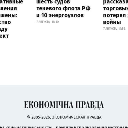
ативные
шесть судов
рассказа
шения
теневого флота РФ
торговы
ышены:
и 10 энергоузлов
потерял 
ство
войны
7 АВГУСТА, 18:10
аду
7 АВГУСТА, 11:56
ект
© 2005-2026, ЭКОНОМИЧЕСКАЯ ПРАВДА
КА КОНФИДЕНЦИАЛЬНОСТИ
ПРАВИЛА ИСПОЛЬЗОВАНИЯ МАТЕРИАЛ