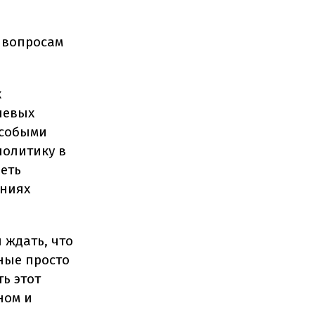
 вопросам
х
чевых
особыми
политику в
деть
аниях
 ждать, что
ьные просто
ь этот
ном и