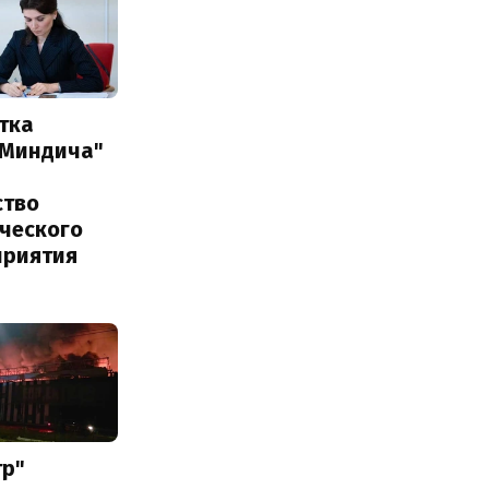
тка
 Миндича"
ство
ического
приятия
тр"