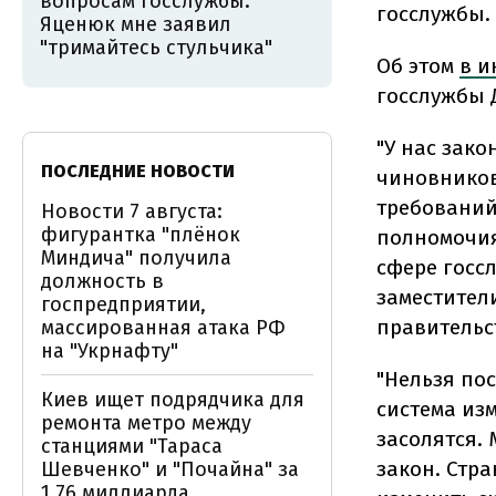
вопросам госслужбы:
госслужбы.
Яценюк мне заявил
"тримайтесь стульчика"
Об этом
в и
госслужбы 
"У нас зако
ПОСЛЕДНИЕ НОВОСТИ
чиновников
требований
Новости 7 августа:
фигурантка "плёнок
полномочия
Миндича" получила
сфере госсл
должность в
заместител
госпредприятии,
правительст
массированная атака РФ
на "Укрнафту"
"Нельзя по
Киев ищет подрядчика для
система изм
ремонта метро между
засолятся.
станциями "Тараса
закон. Стра
Шевченко" и "Почайна" за
1,76 миллиарда