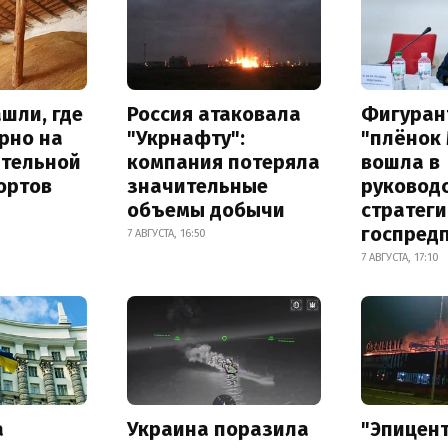
шли, где
Россия атаковала
Фигуран
рно на
"Укрнафту":
"плёнок
ительной
компания потеряла
вошла в
ортов
значительные
руковод
объемы добычи
стратег
госпред
7 АВГУСТА, 16:50
7 АВГУСТА, 17:10
а
Украина поразила
"Эпицен