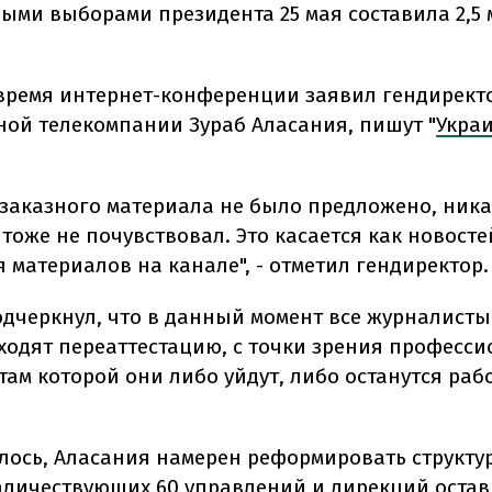
ыми выборами президента 25 мая составила 2,5
 время интернет-конференции заявил гендирект
ой телекомпании Зураб Аласания, пишут "
Укра
 заказного материала не было предложено, ник
тоже не почувствовал. Это касается как новостей
 материалов на канале", - отметил гендиректор.
одчеркнул, что в данный момент все журналисты
ходят переаттестацию, с точки зрения професси
там которой они либо уйдут, либо останутся раб
лось, Аласания намерен реформировать структур
аличествующих 60 управлений и дирекций остав