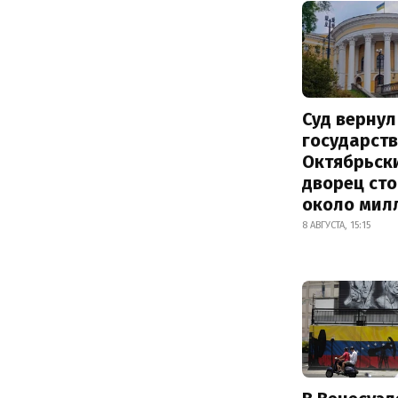
Суд вернул
государств
Октябрьск
дворец ст
около мил
8 АВГУСТА, 15:15