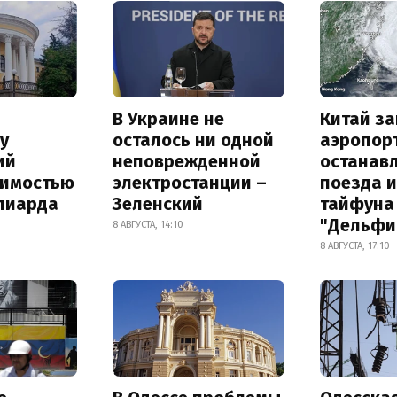
В Украине не
Китай з
у
осталось ни одной
аэропор
ий
неповрежденной
останав
оимостью
электростанции –
поезда и
лиарда
Зеленский
тайфуна
"Дельфи
8 АВГУСТА, 14:10
8 АВГУСТА, 17:10