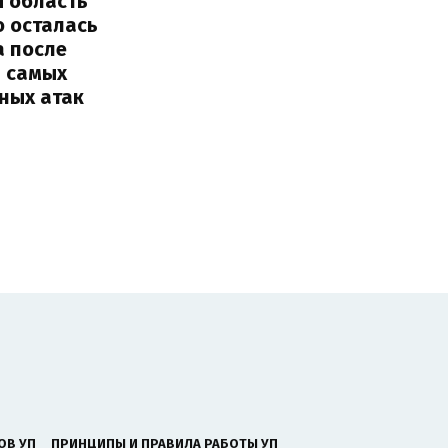
я область
о осталась
а после
з самых
ных атак
ОВ УП
ПРИНЦИПЫ И ПРАВИЛА РАБОТЫ УП