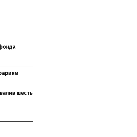
 фонда
грариям
овалив шесть