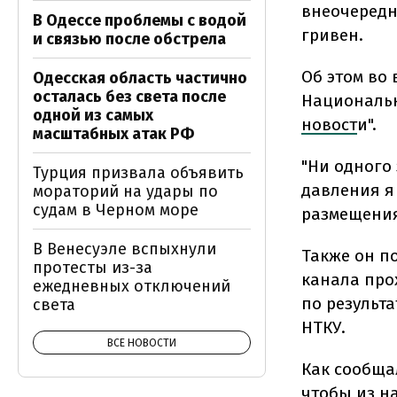
внеочередн
В Одессе проблемы с водой
гривен.
и связью после обстрела
Об этом во
Одесская область частично
осталась без света после
Национальн
одной из самых
новост
и".
масштабных атак РФ
"Ни одного
Турция призвала объявить
давления я 
мораторий на удары по
судам в Черном море
размещения
В Венесуэле вспыхнули
Также он п
протесты из-за
канала про
ежедневных отключений
по результа
света
НТКУ.
ВСЕ НОВОСТИ
Как сообща
чтобы из н