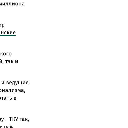
 миллиона
ор
инские
акого
, так и
 и ведущие
онализма,
отать в
у НТКУ так,
ить 4