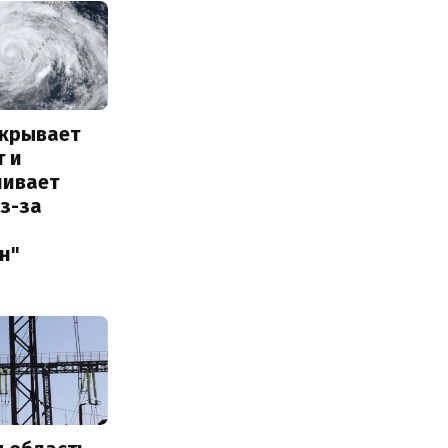
акрывает
т и
ливает
з-за
н"