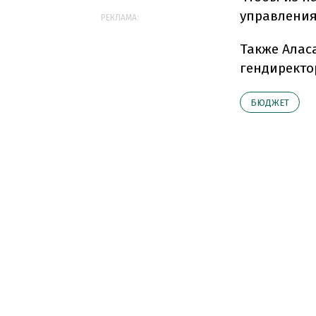
управления
РЕКЛАМА:
Также Алас
гендиректор
БЮДЖЕТ