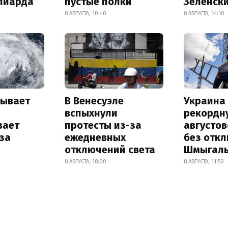
лиарда
пустые полки
Зеленск
8 АВГУСТА, 10:40
8 АВГУСТА, 14:10
рывает
В Венесуэле
Украина
и
вспыхнули
рекордн
вает
протесты из-за
августо
за
ежедневных
без отк
отключений света
Шмыгал
8 АВГУСТА, 18:00
8 АВГУСТА, 11:50