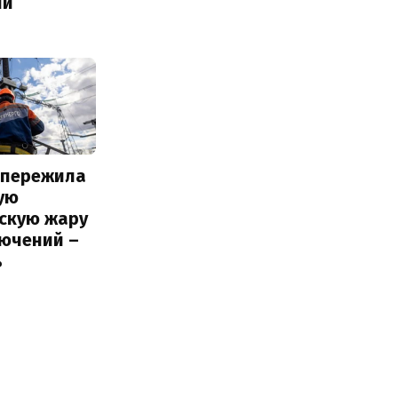
ий
 пережила
ую
вскую жару
лючений –
ь