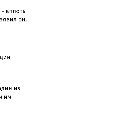
 - вплоть
заявил он.
ации
один из
м им