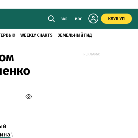
КЛУБ УП
УКР
РОС
ТЕРВЬЮ
WEEKLY CHARTS
ЗЕМЕЛЬНЫЙ ГИД
том
РЕКЛАМА:
шенко
рый
аина
".