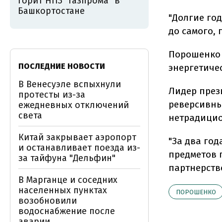
горит НПЗ "Газпрома" в
Башкортостане
"Долгие год
до самого, 
Порошенко 
ПОСЛЕДНИЕ НОВОСТИ
энергетиче
В Венесуэле вспыхнули
Лидер през
протесты из-за
реверсивны
ежедневных отключений
света
нетрадицио
Китай закрывает аэропорт
"За два год
и останавливает поезда из-
предметов 
за тайфуна "Дельфин"
партнерство
В Марганце и соседних
населенных пунктах
ПОРОШЕНКО
возобновили
водоснабжение после
аварии