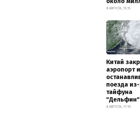
около мил
8 АВГУСТА, 15:15
Китай зак
аэропорт 
останавли
поезда из-
тайфуна
"Дельфин"
8 АВГУСТА, 17:10