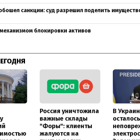
бошел санкции: суд разрешил поделить имуществ
с механизмом блокировки активов
СЕГОДНЯ
Россия уничтожила
В Украин
у
важные склады
осталось
ий
"Форы": клиенты
неповре
оимостью
жалуются на
электро