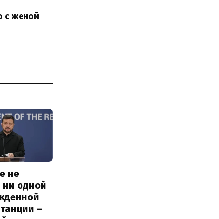
о с женой
е не
 ни одной
жденной
станции –