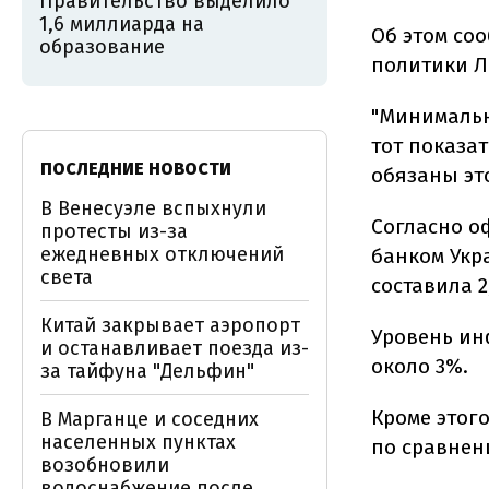
Правительство выделило
1,6 миллиарда на
Об этом со
образование
политики Л
"Минимальн
тот показат
ПОСЛЕДНИЕ НОВОСТИ
обязаны это
В Венесуэле вспыхнули
Согласно 
протесты из-за
ежедневных отключений
банком Укр
света
составила 2
Китай закрывает аэропорт
Уровень ин
и останавливает поезда из-
около 3%.
за тайфуна "Дельфин"
Кроме этого
В Марганце и соседних
населенных пунктах
по сравнени
возобновили
водоснабжение после