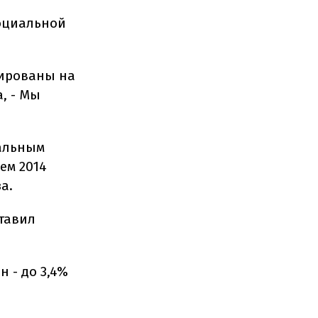
социальной
сированы на
, - Мы
альным
ем 2014
а.
ставил
н - до 3,4%