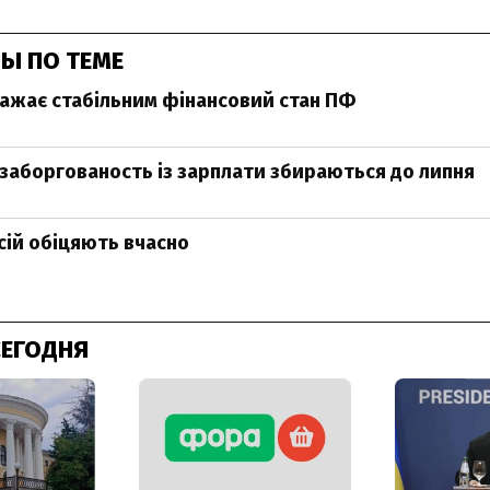
Ы ПО ТЕМЕ
ажає стабільним фінансовий стан ПФ
 заборгованость із зарплати збираються до липня
сій обіцяють вчасно
СЕГОДНЯ