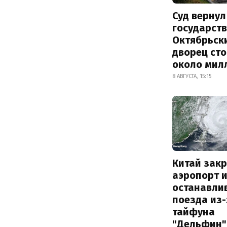
Суд вернул
государств
Октябрьск
дворец ст
около мил
8 АВГУСТА, 15:15
Китай зак
аэропорт 
останавли
поезда из-
тайфуна
"Дельфин"