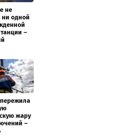
е не
 ни одной
жденной
станции –
ий
 пережила
ую
вскую жару
лючений –
ь