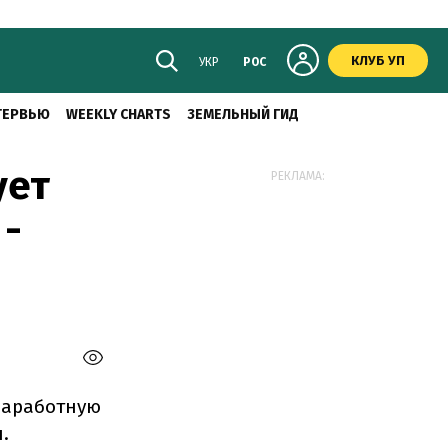
КЛУБ УП
УКР
РОС
ТЕРВЬЮ
WEEKLY CHARTS
ЗЕМЕЛЬНЫЙ ГИД
ует
РЕКЛАМА:
 -
заработную
.