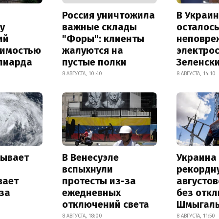
Россия уничтожила
В Украин
у
важные склады
осталось
ий
"Форы": клиенты
неповре
оимостью
жалуются на
электро
лиарда
пустые полки
Зеленск
8 АВГУСТА, 10:40
8 АВГУСТА, 14:10
рывает
В Венесуэле
Украина
и
вспыхнули
рекордн
вает
протесты из-за
августо
за
ежедневных
без отк
отключений света
Шмыгал
8 АВГУСТА, 18:00
8 АВГУСТА, 11:50