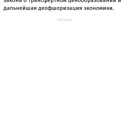
закона о трансфертном ценообразовании и
дальнейшая деофшоризация экономики.
РЕКЛАМА: