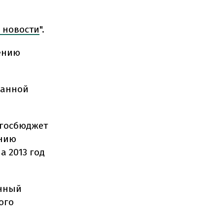
 новости
".
лению
данной
 госбюджет
ению
а 2013 год
енный
ого