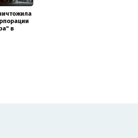
уничтожила
орпорации
ра" в