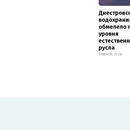
Днестровс
водохрани
обмелело 
уровня
естествен
русла
5 АВГУСТА, 13:20