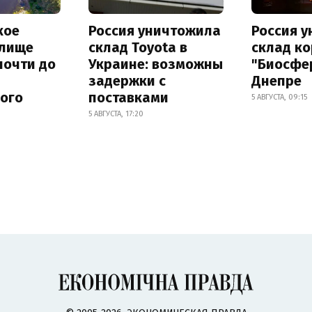
кое
Россия уничтожила
Россия 
лище
склад Toyota в
склад к
почти до
Украине: возможны
"Биосфе
задержки с
Днепре
ного
поставками
5 АВГУСТА, 09:15
5 АВГУСТА, 17:20