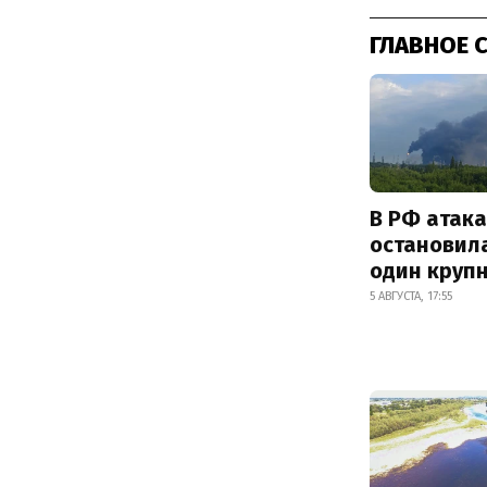
ГЛАВНОЕ 
В РФ атак
остановил
один круп
5 АВГУСТА, 17:55