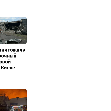
уничтожила
вочный
Новой
 Киеве