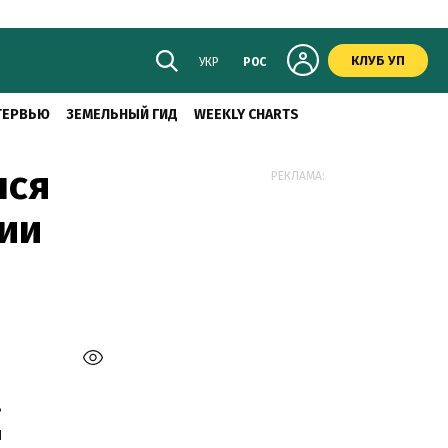
КЛУБ УП
УКР
РОС
ТЕРВЬЮ
ЗЕМЕЛЬНЫЙ ГИД
WEEKLY CHARTS
лся
РЕКЛАМА:
ции
в
и