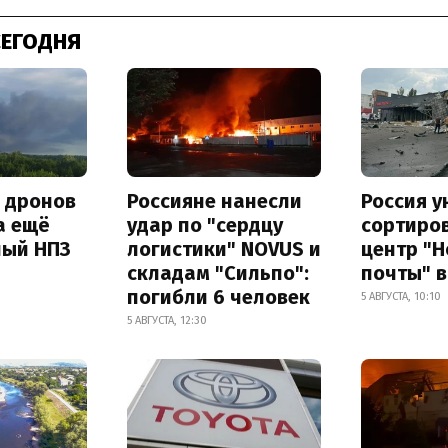
СЕГОДНЯ
а дронов
Россияне нанесли
Россия 
а ещё
удар по "сердцу
сортиро
ный НПЗ
логистики" NOVUS и
центр "
складам "Сильпо":
почты" в
погибли 6 человек
5 АВГУСТА, 10:10
5 АВГУСТА, 12:30