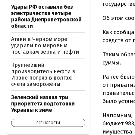
государств
Удары РФ оставили без
электричества четыре
Об этом со
района Днепропетровской
области
Как сообща
Атаки в Чёрном море
средств от 
ударили по мировым
поставкам зерна и нефти
Таким образ
суммы.
Крупнейший
производитель нефти в
Ранее было
Иране погряз в долгах:
счета заморожены
от приватиз
правительст
Зеленский назвал три
было устано
приоритета подготовки
Украины к зиме
Напомним, 
бюджет 983
ВСЕ НОВОСТИ
имущества.