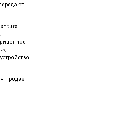
 передают
Venture
м
прицепное
.5,
 устройство
ия продает