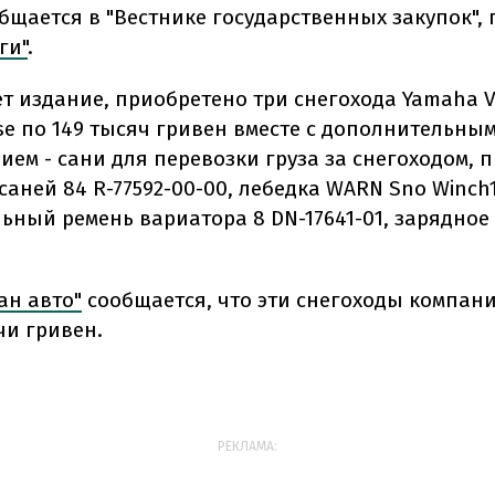
общается в "Вестнике государственных закупок",
ги"
.
ет издание, приобретено три снегохода Yamaha 
se по 149 тысяч гривен вместе с дополнительны
ием - сани для перевозки груза за снегоходом, 
саней 84 R-77592-00-00, лебедка WARN Sno Winch1
ьный ремень вариатора 8 DN-17641-01, зарядное
ан авто"
сообщается, что эти снегоходы компан
чи гривен.
РЕКЛАМА: