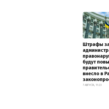
Штрафы з
администр
правонару
будут пов
правитель
внесло в Р
законопро
7 АВГУСТА, 11:23