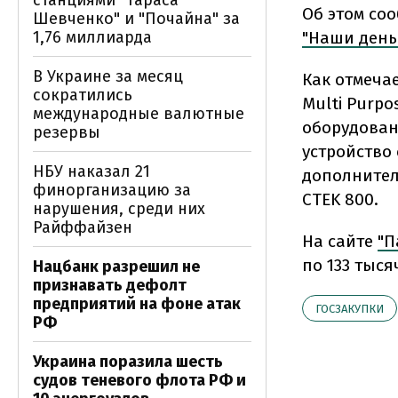
станциями "Тараса
Об этом со
Шевченко" и "Почайна" за
1,76 миллиарда
"Наши день
В Украине за месяц
Как отмеча
сократились
Multi Purpo
международные валютные
оборудован
резервы
устройство 
НБУ наказал 21
дополнител
финорганизацию за
CTEK 800.
нарушения, среди них
Райффайзен
На сайте
"П
по 133 тыся
Нацбанк разрешил не
признавать дефолт
предприятий на фоне атак
ГОСЗАКУПКИ
РФ
Украина поразила шесть
судов теневого флота РФ и