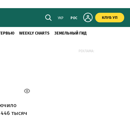
КЛУБ УП
УКР
РОС
ТЕРВЬЮ
WEEKLY CHARTS
ЗЕМЕЛЬНЫЙ ГИД
РЕКЛАМА:
лючило
 446 тысяч