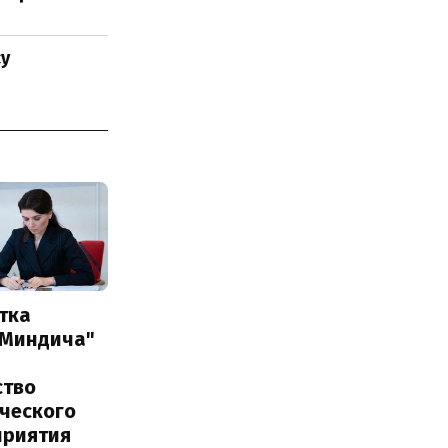
су
тка
 Миндича"
ство
ического
приятия