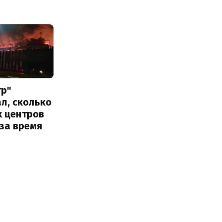
тр"
л, сколько
х центров
за время