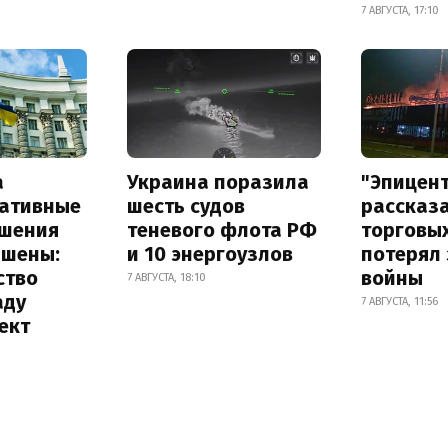
7 АВГУСТА, 17:10
а
Украина поразила
"Эпицен
ативные
шесть судов
рассказа
шения
теневого флота РФ
торговы
ышены:
и 10 энергоузлов
потерял 
ство
войны
7 АВГУСТА, 18:10
аду
7 АВГУСТА, 11:56
ект