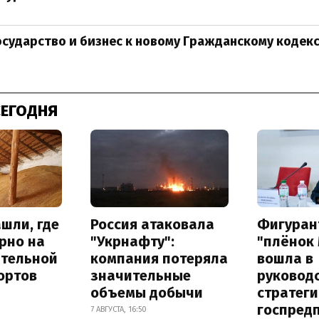
осударство и бизнес к новому Гражданскому кодек
СЕГОДНЯ
шли, где
Россия атаковала
Фигуран
рно на
"Укрнафту":
"плёнок
ительной
компания потеряла
вошла в
ортов
значительные
руковод
объемы добычи
стратег
госпред
7 АВГУСТА, 16:50