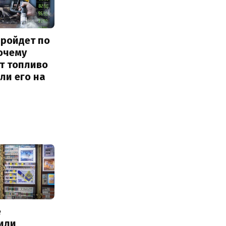
пройдет по
очему
т топливо
 ли его на
е
или