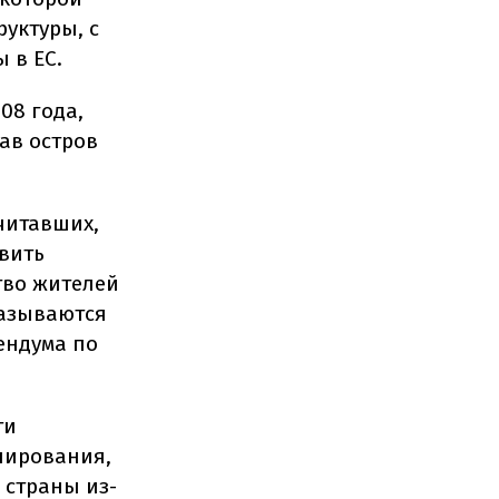
руктуры, с
 в ЕС.
08 года,
ав остров
читавших,
овить
тво жителей
казываются
ендума по
ти
лирования,
 страны из-