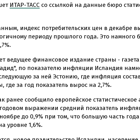
шет
ИТАР-ТАСС
со ссылкой на данные бюро стати
анным, индекс потребительских цен в декабре в
логичному периоду прошлого года. Это намного 
,7%.
ет ведущее финансовое издание страны - газета
адид", по показателю инфляции Исландия намн
следующую за ней Эстонию, где инфляция состав
 где за год показатель вырос на 2,7%.
как ранее сообщило европейское статистическое 
в годовом выражении средний показатель инфля
ноябре до 0,9% при том, что большую часть года
а уровне 1,6%.
ется, новое правительство Исландии, население