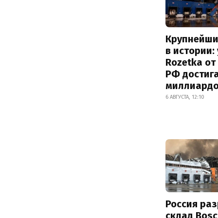
Крупнейши
в истории:
Rozetka от
РФ достиг
миллиард
6 АВГУСТА, 12:10
Россия ра
склад Bosc