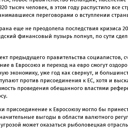
320 тысяч человек, в этом году распустило все ст
занимавшиеся переговорами о вступлении страны
трана еще не преодолела последствия кризиса 20
ндский финансовый пузырь лопнул, по сути сдел
ект предыдущего правительства социалистов, с
ние в Евросоюз и переход на евро смогут оздор
ую экономику, уже год как свернут, и большинс
тупают против присоединения к ЕС, хотя и выс
имость проведения обещанного властями рефер
су.
ки присоединение к Евросоюзу могло бы принес
начительные выгоды в области валютного регу
 угрозой может оказаться рыболовецкая отрасль