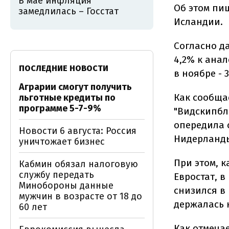
В мае инфляция
Об этом пи
замедлилась – Госстат
Исландии.
Согласно д
4,2% к ана
ПОСЛЕДНИЕ НОВОСТИ
в ноябре - 3
Аграрии смогут получить
Как сообща
льготные кредиты по
программе 5-7-9%
"Видскипбл
опередила 
Новости 6 августа: Россия
Нидерланды,
уничтожает бизнес
При этом, 
Кабмин обязал налоговую
службу передать
Евростат, 
Минобороны данные
снизился в 
мужчин в возрасте от 18 до
держалась н
60 лет
Как отмеча