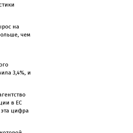
стики
ырос на
больше, чем
ого
ила 3,4%, и
агентство
ции в ЕС
 эта цифра
 которой