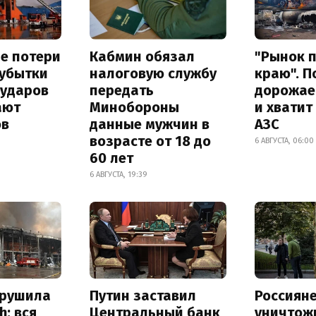
е потери
Кабмин обязал
"Рынок 
 убытки
налоговую службу
краю". П
 ударов
передать
дорожае
ают
Минобороны
и хватит
ов
данные мужчин в
АЗС
возрасте от 18 до
6 АВГУСТА, 06:00
60 лет
6 АВГУСТА, 19:39
зрушила
Путин заставил
Россиян
h: вся
Центральный банк
уничтож