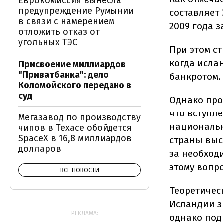
Еврокомиссия вынесла
предупреждение Румынии
составляет 
в связи с намерением
2009 года 
отложить отказ от
угольных ТЭС
При этом с
когда исла
Присвоение миллиардов
"Приватбанка": дело
банкротом.
Коломойского передано в
суд
Однако про
что вступле
Мегазавод по производству
национальн
чипов в Техасе обойдется
SpaceX в 16,8 миллиардов
страны выс
долларов
за необход
этому вопро
ВСЕ НОВОСТИ
Теоретичес
Исландии з
РЕКЛАМА:
однако под