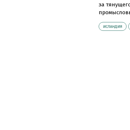
за тянущег
промысловы
ИСЛАНДИЯ