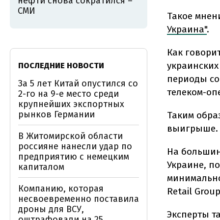
нефти снова сократился –
СМИ
Такое мнен
Украина"
.
Как говори
украинских
ПОСЛЕДНИЕ НОВОСТИ
периоды со
За 5 лет Китай опустился со
телеком-оп
2-го на 9-е место среди
крупнейших экспортных
рынков Германии
Таким обра
выигрыше.
В Житомирской области
россияне нанесли удар по
На большин
предприятию с немецким
Украине, по
капиталом
минимально
Компанию, которая
Retail Grou
несвоевременно поставила
дроны для ВСУ,
Эксперты та
оштрафовали на 25