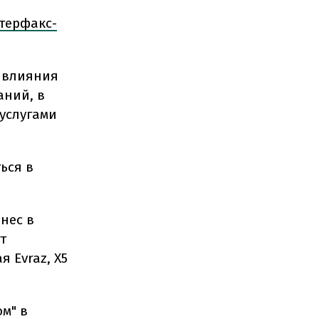
терфакс-
е влияния
аний, в
услугами
ься в
нес в
т
 Evraz, Х5
м" в