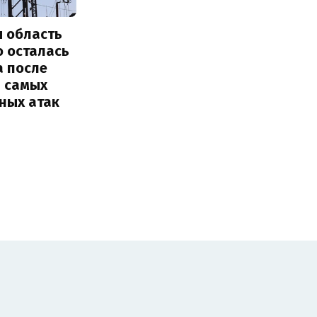
я область
о осталась
а после
з самых
ных атак