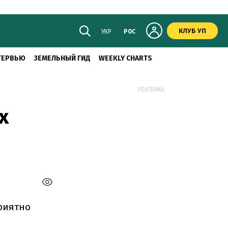
КЛУБ УП
УКР
РОС
ТЕРВЬЮ
ЗЕМЕЛЬНЫЙ ГИД
WEEKLY CHARTS
РЕКЛАМА:
х
риятно