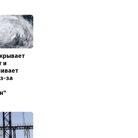
акрывает
т и
ливает
з-за
н"