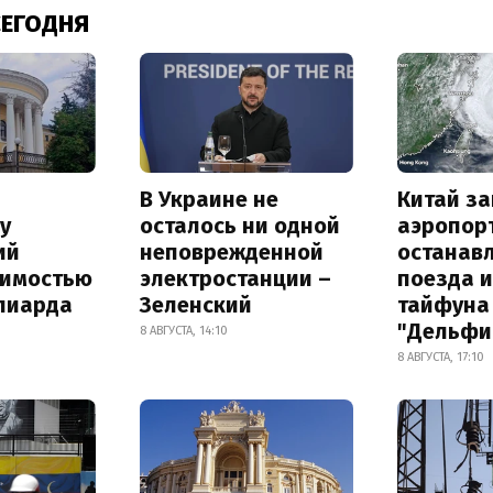
СЕГОДНЯ
В Украине не
Китай з
у
осталось ни одной
аэропор
ий
неповрежденной
останав
оимостью
электростанции –
поезда и
лиарда
Зеленский
тайфуна
"Дельфи
8 АВГУСТА, 14:10
8 АВГУСТА, 17:10