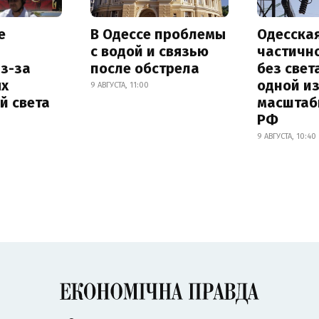
е
В Одессе проблемы
Одесска
с водой и связью
частичн
з-за
после обстрела
без свет
х
одной и
9 АВГУСТА, 11:00
й света
масштаб
РФ
9 АВГУСТА, 10:40