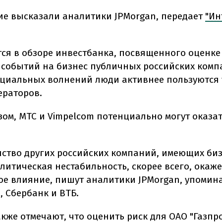
ие высказали аналитики JPMorgan, передает
"Ин
тся в обзоре инвестбанка, посвященного оценк
 событий на бизнес публичных российских комп
циальных волнений люди активнее пользуются 
ераторов.
зом, МТС и Vimpelcom потенциально могут оказат
ство других российских компаний, имеющих биз
литическая нестабильность, скорее всего, окаже
е влияние, пишут аналитики JPMorgan, упоминая
p, Сбербанк и ВТБ.
кже отмечают, что оценить риск для ОАО "Газпро