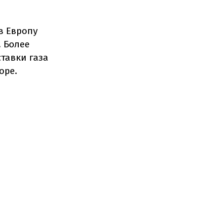
в Европу
. Более
тавки газа
оре.