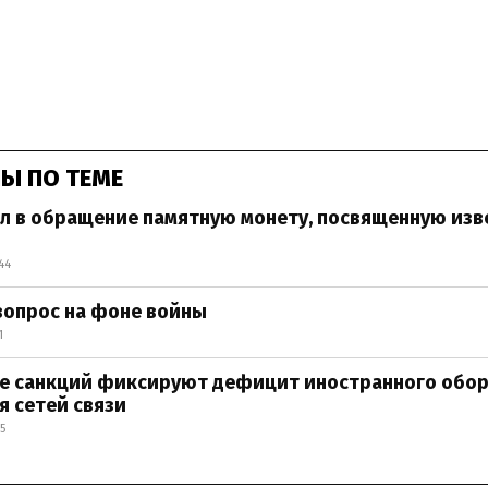
Ы ПО ТЕМЕ
л в обращение памятную монету, посвященную изв
44
вопрос на фоне войны
1
не санкций фиксируют дефицит иностранного обо
я сетей связи
5