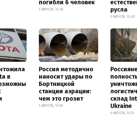
погибли 6 человек
естеств
русла
5 АВГУСТА, 12:30
5 АВГУСТА, 13:20
ичтожила
Россия методично
Россиян
ta в
наносит удары по
полност
возможны
Бортницкой
уничтож
с
станции аэрации:
логисти
и
чем это грозит
склад In
Ukraine
5 АВГУСТА, 13:50
5 АВГУСТА, 15:25