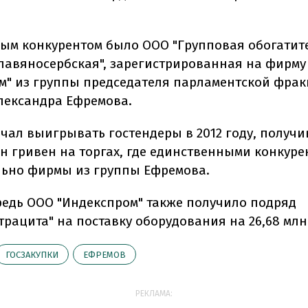
ым конкурентом было ООО "Групповая обогатит
лавяносербская", зарегистрированная на фирму
м" из группы председателя парламентской фра
лександра Ефремова.
ачал выигрывать гостендеры в 2012 году, получ
млн гривен на торгах, где единственными конкур
ьно фирмы из группы Ефремова.
редь ООО "Индекспром" также получило подряд
трацита" на поставку оборудования на 26,68 млн
ГОСЗАКУПКИ
ЕФРЕМОВ
РЕКЛАМА: