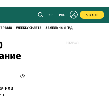
КЛУБ УП
УКР
РОС
ТЕРВЬЮ
WEEKLY CHARTS
ЗЕМЕЛЬНЫЙ ГИД
0
РЕКЛАМА:
вание
лючили
ен.