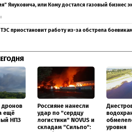
я" Януковича, или Кому достался газовый бизнес э
30
 ТЭС приостановит работу из-за обстрела боевика
СЕГОДНЯ
а дронов
Россияне нанесли
Днестро
а ещё
удар по "сердцу
водохра
ный НПЗ
логистики" NOVUS и
обмелел
складам "Сильпо":
уровня