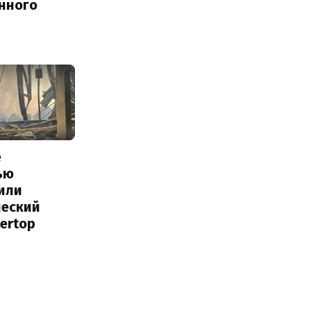
енного
е
ью
или
ческий
tertop