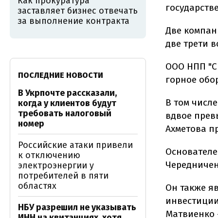
Как прокуратура
государстве
заставляет бизнес отвечать
за выполнение контракта
Две компан
две трети в
ООО НПП "С
ПОСЛЕДНИЕ НОВОСТИ
горное обо
В Укрпочте рассказали,
В том числе
когда у клиентов будут
требовать налоговый
вдвое прев
номер
Ахметова пр
Российские атаки привели
Основателе
к отключению
Чередничен
электроэнергии у
потребителей в пяти
областях
Он также я
инвестиции
НБУ разрешил не указывать
Матвиенко 
ИНН на квитанциях, хотя