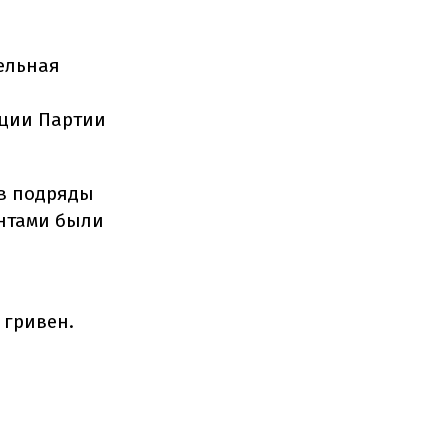
ельная
кции Партии
ив подряды
ентами были
 гривен.