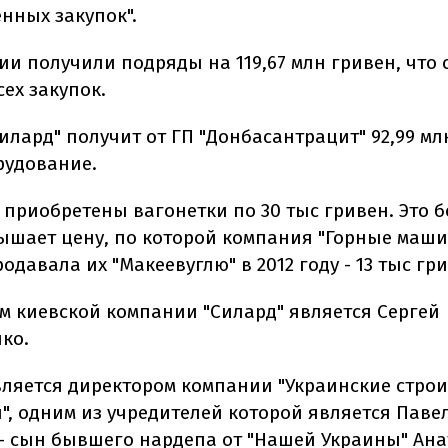
нных закупок".
ии получили подряды на 119,67 млн гривен, что 
сех закупок.
илард" получит от ГП "Донбасантрацит" 92,99 мл
рудование.
 приобретены вагонетки по 30 тыс гривен. Это б
ышает цену, по которой компания "Горные маш
одавала их "Макеевуглю" в 2012 году - 13 тыс гр
м киевской компании "Силард" является Сергей
ко.
вляется директором компании "Украинские стро
", одним из учредителей которой является Паве
- сын бывшего нардепа от "Нашей Украины" Ан