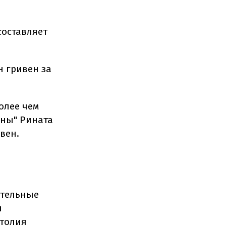
составляет
н гривен за
олее чем
ины" Рината
ивен.
ительные
л
атолия