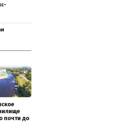
кс-
ми
вское
нилище
о почти до