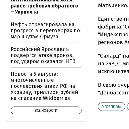
Матвиенко.
ранее требовал обратного
– Укрпочта
Единственн
Нефть отреагировала на
фабрика "С
прогресс в переговорах по
"Индекспро
маршрутам Ормуза
регионов А
Российский Ярославль
подвергся атаке дронов,
"Силард" н
под ударом оказался НПЗ
на 298,71 
исключител
Новости 5 августа:
многочисленные
В свою оче
последствия атаки РФ на
Украину, триллион рублей
"Донбассан
на спасение Wildberries
УГЛЕПРОМ
ВСЕ НОВОСТИ