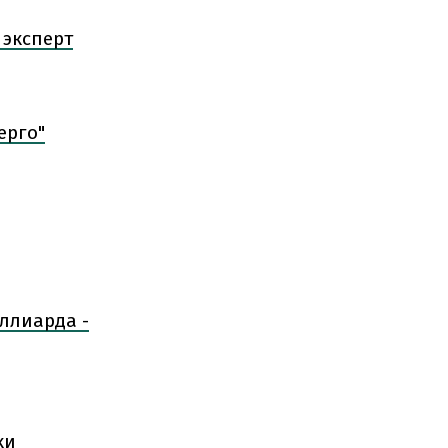
 эксперт
ерго"
ллиарда -
ки