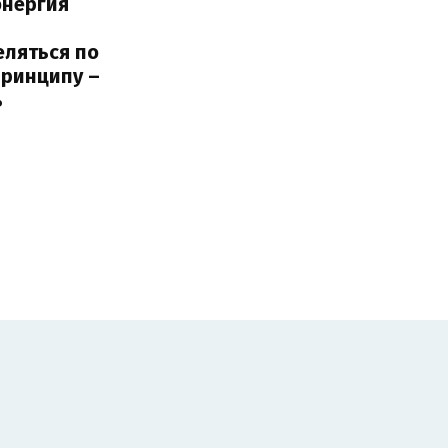
энергия
еляться по
принципу –
ь