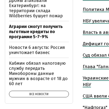
Дроны атаковали
Екатеринбург: на
Политика М
территории склада
Wildberries бушует пожар
НБУ увелич
Аграрии смогут получить
льготные кредиты по
Власть в ав
программе 5-7-9%
Дефицит го
Новости 6 августа: Россия
уничтожает бизнес
Суд обязал
Кабмин обязал налоговую
Глава "Гал
службу передать
Минобороны данные
Украинские
мужчин в возрасте от 18 до
60 лет
НБУ
ВСЕ НОВОСТИ
США ввели 
"Нафтогаз"