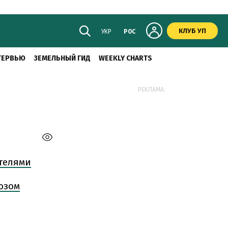
КЛУБ УП
УКР
РОС
ТЕРВЬЮ
ЗЕМЕЛЬНЫЙ ГИД
WEEKLY CHARTS
РЕКЛАМА:
ателями
юзом