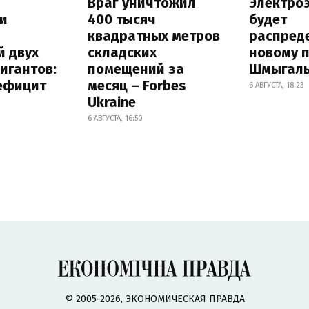
Враг уничтожил
Электро
и
400 тысяч
будет
квадратных метров
распред
й двух
складских
новому 
игантов:
помещений за
Шмыгал
дефицит
месяц – Forbes
6 АВГУСТА, 18:23
Ukraine
6 АВГУСТА, 16:50
© 2005-2026, ЭКОНОМИЧЕСКАЯ ПРАВДА