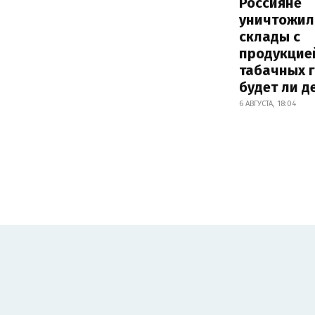
Россияне
уничтожил
склады с
продукцие
табачных г
будет ли 
6 АВГУСТА, 18:04