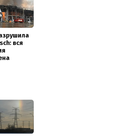
разрушила
sch: вся
ия
ена