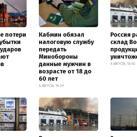
е потери
Кабмин обязал
Россия 
 убытки
налоговую службу
склад Bo
 ударов
передать
продукц
ают
Минобороны
уничтож
ов
данные мужчин в
6 АВГУСТА, 10:50
возрасте от 18 до
60 лет
6 АВГУСТА, 19:39