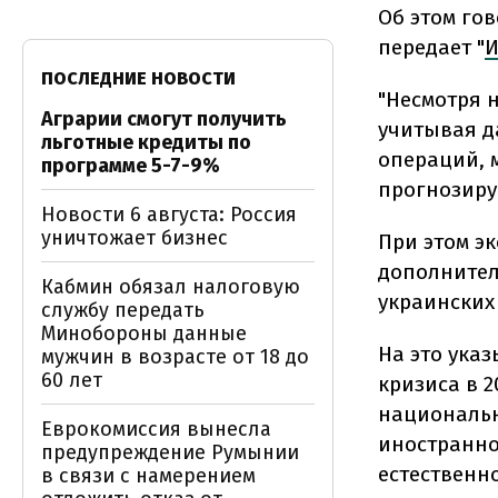
Об этом гов
передает "
И
ПОСЛЕДНИЕ НОВОСТИ
"Несмотря н
Аграрии смогут получить
учитывая д
льготные кредиты по
операций, 
программе 5-7-9%
прогнозируе
Новости 6 августа: Россия
уничтожает бизнес
При этом э
дополнител
Кабмин обязал налоговую
украинских
службу передать
Минобороны данные
На это ука
мужчин в возрасте от 18 до
60 лет
кризиса в 2
национальн
Еврокомиссия вынесла
иностранно
предупреждение Румынии
естественн
в связи с намерением