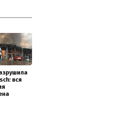
разрушила
sch: вся
ия
ена