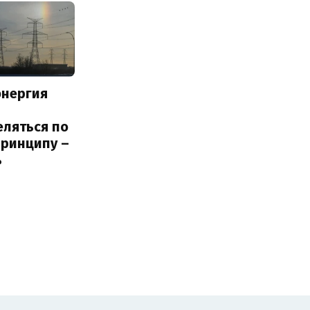
энергия
еляться по
принципу –
ь