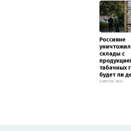
Россияне
уничтожил
склады с
продукцие
табачных г
будет ли 
6 АВГУСТА, 18:04