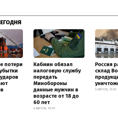
СЕГОДНЯ
е потери
Кабмин обязал
Россия 
 убытки
налоговую службу
склад Bo
 ударов
передать
продукц
ают
Минобороны
уничтож
ов
данные мужчин в
6 АВГУСТА, 10:50
возрасте от 18 до
60 лет
6 АВГУСТА, 19:39