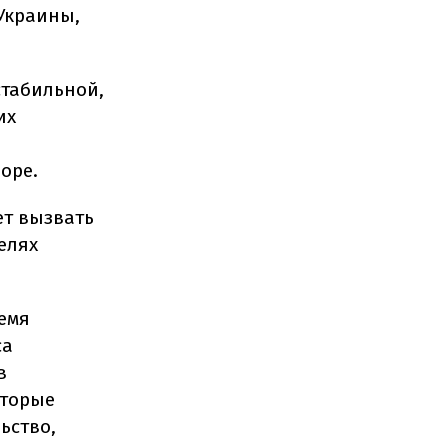
 Украины,
 стабильной,
их
зоре.
ет вызвать
елях
ремя
са
в
оторые
ьство,