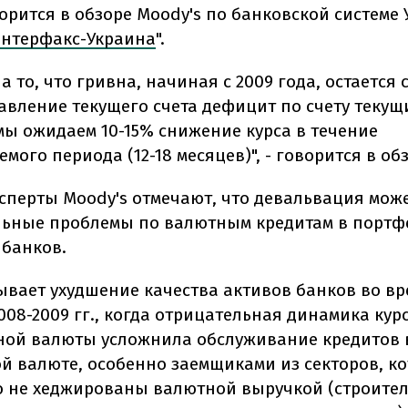
орится в обзоре Moody's по банковской системе
нтерфакс-Украина
".
а то, что гривна, начиная с 2009 года, остается
авление текущего счета дефицит по счету текущ
мы ожидаем 10-15% снижение курса в течение
мого периода (12-18 месяцев)", - говорится в об
ксперты Moody's отмечают, что девальвация мож
ьные проблемы по валютным кредитам в портф
 банков.
зывает ухудшение качества активов банков во в
008-2009 гг., когда отрицательная динамика кур
ой валюты усложнила обслуживание кредитов 
й валюте, особенно заемщиками из секторов, к
о не хеджированы валютной выручкой (строител