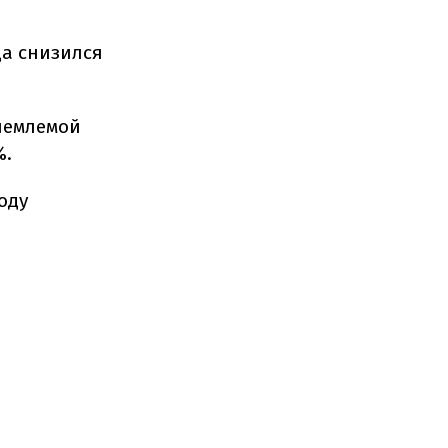
да снизился
риемлемой
%.
оду