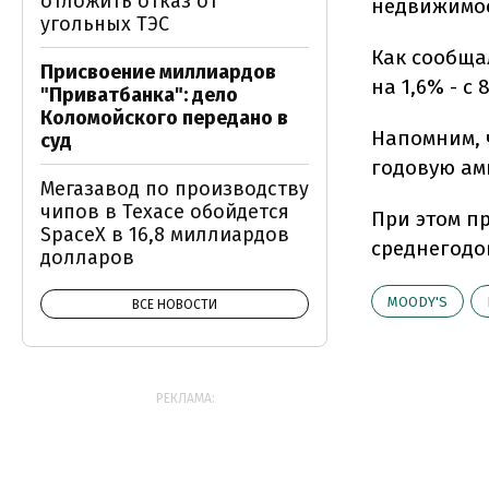
отложить отказ от
недвижимос
угольных ТЭС
Как сообща
Присвоение миллиардов
на 1,6% - с
"Приватбанка": дело
Коломойского передано в
Напомним, 
суд
годовую ам
Мегазавод по производству
чипов в Техасе обойдется
При этом пр
SpaceX в 16,8 миллиардов
среднегодов
долларов
MOODY'S
ВСЕ НОВОСТИ
РЕКЛАМА: