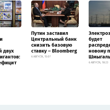
Путин заставил
Электро
и
Центральный банк
будет
снизить базовую
распред
й двух
ставку – Bloomberg
новому 
игантов:
Шмыгал
6 АВГУСТА, 15:07
дефицит
6 АВГУСТА, 18:23