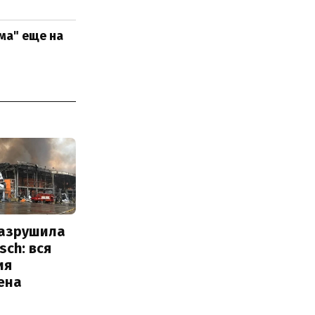
ма" еще на
разрушила
sch: вся
ия
ена