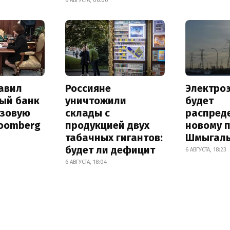
6 АВГУСТА, 06:00
авил
Россияне
Электро
ый банк
уничтожили
будет
азовую
склады с
распред
loomberg
продукцией двух
новому 
табачных гигантов:
Шмыгал
будет ли дефицит
6 АВГУСТА, 18:23
6 АВГУСТА, 18:04