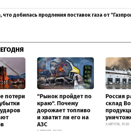
, что добилась продления поставок газа от "Газпро
СЕГОДНЯ
е потери
"Рынок пройдет по
Россия 
 убытки
краю". Почему
склад Bo
 ударов
дорожает топливо
продукц
ают
и хватит ли его на
уничтож
ов
АЗС
6 АВГУСТА, 10:50