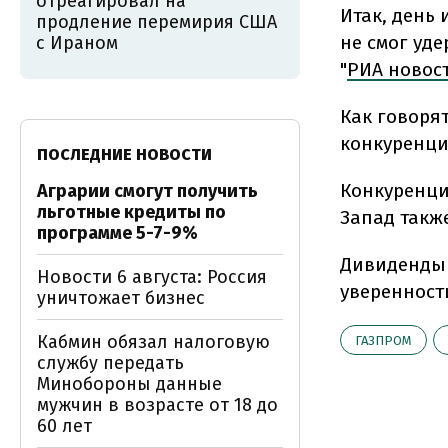
отреагировал на
Итак, день
продление перемирия США
не смог уд
с Ираном
"
РИА новос
Как говоря
конкуренция
ПОСЛЕДНИЕ НОВОСТИ
Конкуренци
Аграрии смогут получить
льготные кредиты по
Запад такж
программе 5-7-9%
Дивиденды 
Новости 6 августа: Россия
уверенност
уничтожает бизнес
Кабмин обязал налоговую
ГАЗПРОМ
службу передать
Минобороны данные
мужчин в возрасте от 18 до
60 лет