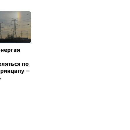
энергия
еляться по
принципу –
ь