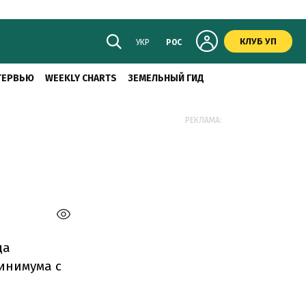
КЛУБ УП
УКР
РОС
ТЕРВЬЮ
WEEKLY CHARTS
ЗЕМЕЛЬНЫЙ ГИД
РЕКЛАМА:
да
минимума с