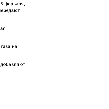
 8 ферваля,
 передают
кая
 газа на
е добавляют