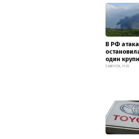
В РФ атак
остановил
один круп
5 АВГУСТА, 17:55