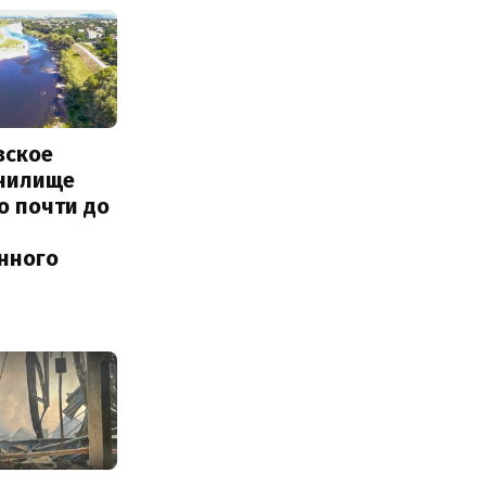
вское
нилище
о почти до
енного