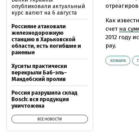
отреагиров
опубликовали актуальный
курс валют на 6 августа
Как извест
Россияне атаковали
счет
на сум
железнодорожную
2012 году и
станцию в Харьковской
pay.
области, есть погибшие и
раненые
КОЖАРА
Г
Хуситы практически
перекрыли Баб-эль-
Мандебский пролив
Россия разрушила склад
Bosch: вся продукция
уничтожена
ВСЕ НОВОСТИ