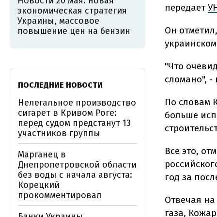
Новости 20 мая: новая
передает
У
экономическая стратегия
Украины, массовое
Он отметил
повышение цен на бензин
украинском
"Что очевид
сломано", -
ПОСЛЕДНИЕ НОВОСТИ
По словам 
Нелегальное производство
сигарет в Кривом Роге:
больше исп
перед судом предстанут 13
строительс
участников группы
Все это, о
Марганец в
российского
Днепропетровской области
без воды с начала августа:
год за посл
Корецкий
прокомментировал
Отвечая на 
газа, Кожар
Банки Украины