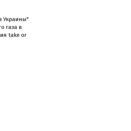
з Украины"
о газа в
ия take or