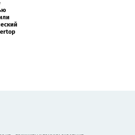
е
ью
или
ческий
tertop