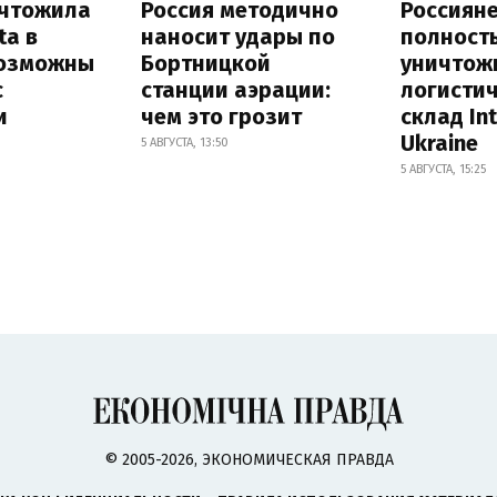
ичтожила
Россия методично
Россиян
ta в
наносит удары по
полност
возможны
Бортницкой
уничтож
с
станции аэрации:
логисти
и
чем это грозит
склад In
Ukraine
5 АВГУСТА, 13:50
5 АВГУСТА, 15:25
© 2005-2026, ЭКОНОМИЧЕСКАЯ ПРАВДА