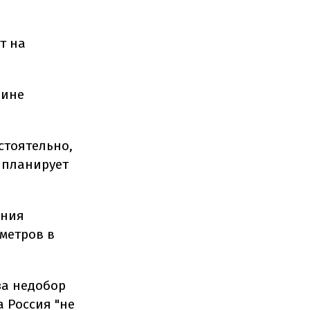
т на
аине
стоятельно,
 планирует
ения
ометров в
за недобор
а Россия "не