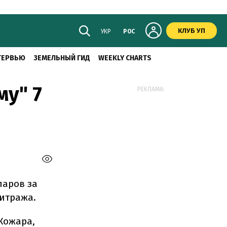
КЛУБ УП
УКР
РОС
ТЕРВЬЮ
ЗЕМЕЛЬНЫЙ ГИД
WEEKLY CHARTS
му" 7
РЕКЛАМА:
ларов за
битража.
Кожара,