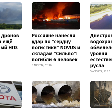
а дронов
Россияне нанесли
Днестро
а ещё
удар по "сердцу
водохра
ный НПЗ
логистики" NOVUS и
обмелел
складам "Сильпо":
уровня
погибли 6 человек
естеств
русла
5 АВГУСТА, 12:30
5 АВГУСТА, 13:20