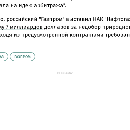
ала на идею арбитража".
но, российский "Газпром" выставил НАК "Нафтога
му 7 миллиардов
долларов за недобор природног
сходя из предусмотренной контрактами требован
АЗ
ГАЗПРОМ
РЕКЛАМА: