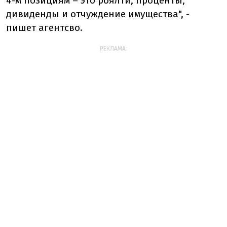
4-м позициям – это роялти, проценты,
дивиденды и отчуждение имущества", -
пишет агентсво.
РЕКЛАМА: