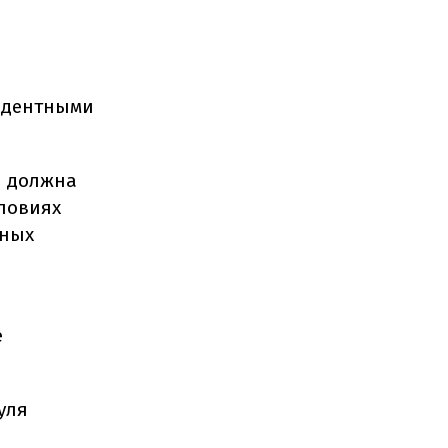
цедентными
я должна
словиях
нных
е
уля