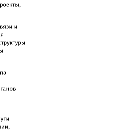
роекты,
вязи и
ия
труктуры
пы
упа
рганов
луги
нии,