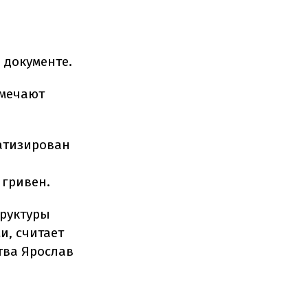
 документе.
тмечают
ватизирован
 гривен.
труктуры
и, считает
тва Ярослав