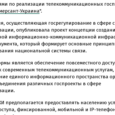
ми по реализации телекоммуникационных госп
мерсант-Украина
".
я, осуществляющая госрегулирование в сфере с
ации, опубликовала проект концепции создан
ной информационно-коммуникационной инфрас
окумента, который формирует основные принци
ания национальной системы связи.
рмы является обеспечение повсеместного дост
к современным телекоммуникационным услугам,
ие единого информационного пространства о
бъединения различных госпроекты в сфере
зации.
КИ предполагается предоставлять населению ус
оступа, фиксированной, мобильной и IP-телефо