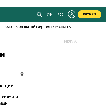
КЛУБ УП
УКР
РОС
ТЕРВЬЮ
ЗЕМЕЛЬНЫЙ ГИД
WEEKLY CHARTS
РЕКЛАМА:
н
икаций.
 связи и
ными