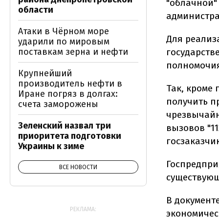
"облачной"
области
администра
Атаки в Чёрном море
Для реализ
ударили по мировым
поставкам зерна и нефти
государств
полномочи
Крупнейший
производитель нефти в
Так, кроме
Иране погряз в долгах:
получить пр
счета заморожены
чрезвычайн
Зеленский назвал три
вызовов "1
приоритета подготовки
госзаказчи
Украины к зиме
Госпредпри
ВСЕ НОВОСТИ
существующ
В документе
РЕКЛАМА:
экономичес