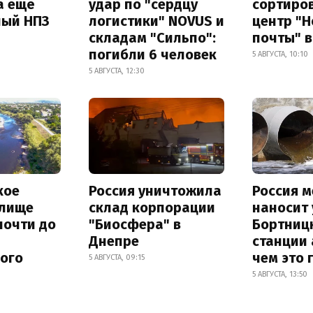
а ещё
удар по "сердцу
сортиро
ный НПЗ
логистики" NOVUS и
центр "
складам "Сильпо":
почты" в
погибли 6 человек
5 АВГУСТА, 10:10
5 АВГУСТА, 12:30
кое
Россия уничтожила
Россия 
лище
склад корпорации
наносит
почти до
"Биосфера" в
Бортниц
Днепре
станции 
ного
чем это 
5 АВГУСТА, 09:15
5 АВГУСТА, 13:50