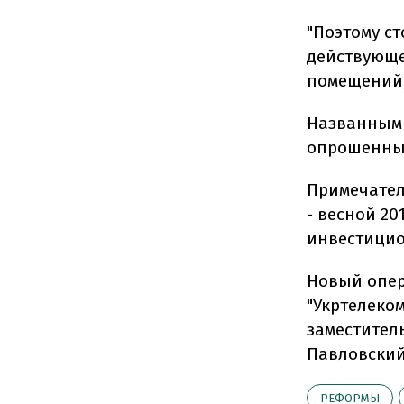
"Поэтому с
действующе
помещений, 
Названным 
опрошенные
Примечател
- весной 20
инвестицио
Новый опер
"Укртелеко
заместител
Павловский
РЕФОРМЫ