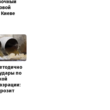
вочный
Новой
 Киеве
методично
 удары по
кой
аэрации:
грозит