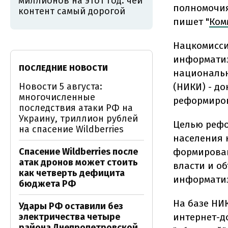
миллионов на этот год: чей
полномочия
контент самый дорогой
пишет "
Ком
Нацкомисси
информатиз
ПОСЛЕДНИЕ НОВОСТИ
националь
Новости 5 августа:
(НИКИ) - д
многочисленные
реформиров
последствия атаки РФ на
Украину, триллион рублей
Целью рефо
на спасение Wildberries
населения 
Спасение Wildberries после
формирован
атак дронов может стоить
власти и о
как четверть дефицита
информати
бюджета РФ
На базе НИ
Удары РФ оставили без
электричества четыре
интернет-д
района Днепропетровской