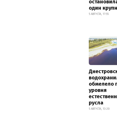
остановил
один круп
5 АВГУСТА, 17:55
Днестровс
водохрани
обмелело 
уровня
естествен
русла
5 АВГУСТА, 13:20