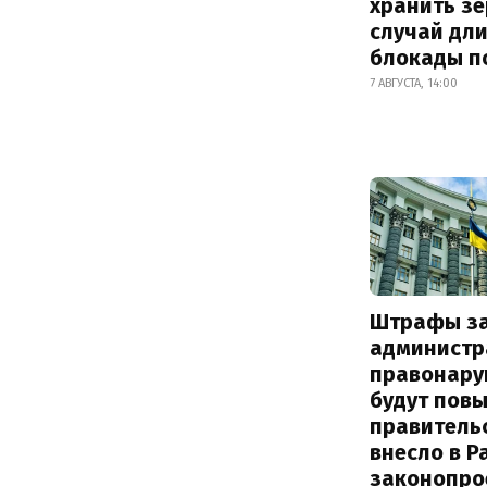
хранить зе
случай дл
блокады п
7 АВГУСТА, 14:00
Штрафы з
администр
правонару
будут пов
правитель
внесло в Р
законопро