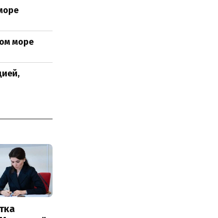
море
ном море
цией,
тка