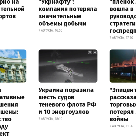
рно на
"Укрнафту":
"плёнок
ительной
компания потеряла
вошла в
ортов
значительные
руковод
объемы добычи
стратег
госпред
7 АВГУСТА, 16:50
7 АВГУСТА, 17:10
а
Украина поразила
"Эпицен
ативные
шесть судов
рассказа
шения
теневого флота РФ
торговы
ышены:
и 10 энергоузлов
потерял 
ство
войны
7 АВГУСТА, 18:10
аду
7 АВГУСТА, 11:56
ект