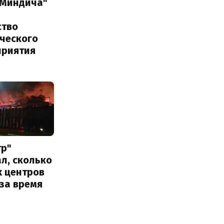
 Миндича"
ство
ического
приятия
тр"
л, сколько
х центров
за время