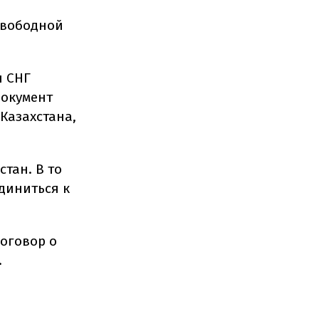
свободной
н СНГ
Документ
Казахстана,
тан. В то
диниться к
договор о
.