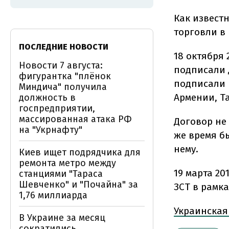
Как извест
торговли в 
ПОСЛЕДНИЕ НОВОСТИ
18 октября
Новости 7 августа:
подписали 
фигурантка "плёнок
подписали 
Миндича" получила
Армении, Т
должность в
госпредприятии,
массированная атака РФ
Договор не
на "Укрнафту"
же время б
нему.
Киев ищет подрядчика для
ремонта метро между
19 марта 20
станциями "Тараса
Шевченко" и "Почайна" за
ЗСТ в рамк
1,76 миллиарда
Украинская
В Украине за месяц
сократились