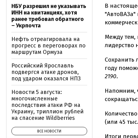
В настояще
НБУ разрешил не указывать
ИНН на квитанциях, хотя
"АвтоВАЗа"
ранее требовал обратного
коммерчес
– Укрпочта
Между тем, 
Нефть отреагировала на
лидерство 
прогресс в переговорах по
маршрутам Ормуза
Сохранить 
Российский Ярославль
году помож
подвергся атаке дронов,
2190
.
под ударом оказался НПЗ
Напомним, 
Новости 5 августа:
многочисленные
сокращатьс
последствия атаки РФ на
Украину, триллион рублей
Количество
на спасение Wildberries
(или 45 тыс
ВСЕ НОВОСТИ
Итоги перв