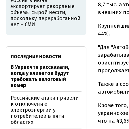
Россия в июне
8,7 тыс. а
экспортирует рекордные
внешних по
объемы сырой нефти,
поскольку переработанной
нет – СМИ
Крупнейшим
44%.
"Для "Авто
зарабатыва
ПОСЛЕДНИЕ НОВОСТИ
ориентируе
В Укрпочте рассказали,
продолжает 
когда у клиентов будут
требовать налоговый
Также в соо
номер
автомобили
Российские атаки привели
к отключению
Кроме того,
электроэнергии у
украинское
потребителей в пяти
что на 43,
областях