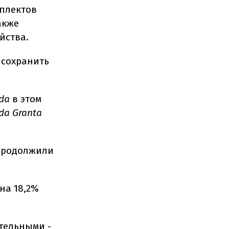
мплектов
также
йства.
 сохранить
da
в этом
da Granta
 продолжили
на 18,2%
ательными -