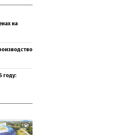
енах на
роизводство
 году: