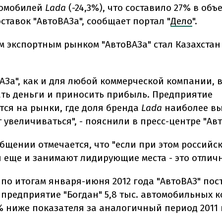
втомобилей
Lada
(-24,3%), что составило 27% в объ
ставок "АвтоВАЗа", сообщает портал "
Дело
".
 экспортным рынком "АвтоВАЗа" стал Казахстан 
ВАЗа", как и для любой коммерческой компании, 
ть деньги и приносить прибыль. Предприятие
тся на рынки, где доля бренда
Lada
наиболее вы
увеличиваться", - пояснили в пресс-центре "Авт
бщении отмечается, что "если при этом российс
 еще и занимают лидирующие места - это отличн
 по итогам января-июня 2012 года "АвтоВАЗ" пос
 предприятие "Богдан" 5,8 тыс. автомобильных к
6% ниже показателя за аналогичный период 2011 