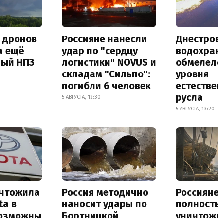
а дронов
Россияне нанесли
Днестро
а ещё
удар по "сердцу
водохра
ный НПЗ
логистики" NOVUS и
обмелел
складам "Сильпо":
уровня
погибли 6 человек
естеств
русла
5 АВГУСТА, 12:30
5 АВГУСТА, 13:20
ичтожила
Россия методично
Россиян
ta в
наносит удары по
полност
возможны
Бортницкой
уничтож