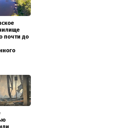
вское
нилище
о почти до
енного
е
ью
или