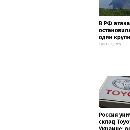
В РФ атак
остановил
один круп
5 АВГУСТА, 17:55
Россия ун
склад Toyo
Украине: 