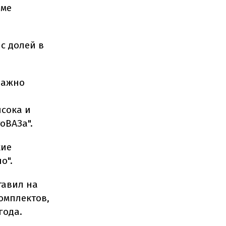
еме
с долей в
важно
сока и
оВАЗа".
кие
о".
тавил на
омплектов,
года.