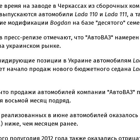
е время на заводе в Черкассах из сборочных ко
 выпускаются автомобили
Lada 110
и
Lada 111
, а 
кие модификации
Bogdan
на базе "десятого" семе
в пресс-релизе отмечают, что "АвтоВАЗ" намерен
на украинском рынке.
лидирующие позиции в Украине автомобилям
La
ет начало продаж нового бюджетного седана
La
что продажи автомобилей компании "АвтоВАЗ"
я восьмой месяц подряд.
 реализованных в июне автомобилей оказалось 
.) ниже, чем месяцем ранее.
ого полугодия 2012 года также оказались отриц