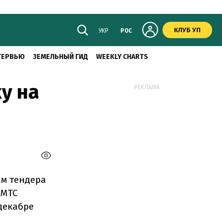
КЛУБ УП
УКР
РОС
ТЕРВЬЮ
ЗЕМЕЛЬНЫЙ ГИД
WEEKLY CHARTS
у на
РЕКЛАМА:
ам тендера
"МТС
декабре