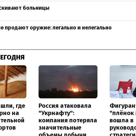
скивают больницы
не продают оружие: легально и нелегально
СЕГОДНЯ
шли, где
Россия атаковала
Фигуран
рно на
"Укрнафту":
"плёнок
ительной
компания потеряла
вошла в
ортов
значительные
руковод
объемы добычи
стратег