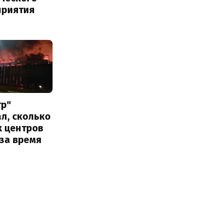
приятия
тр"
л, сколько
х центров
за время