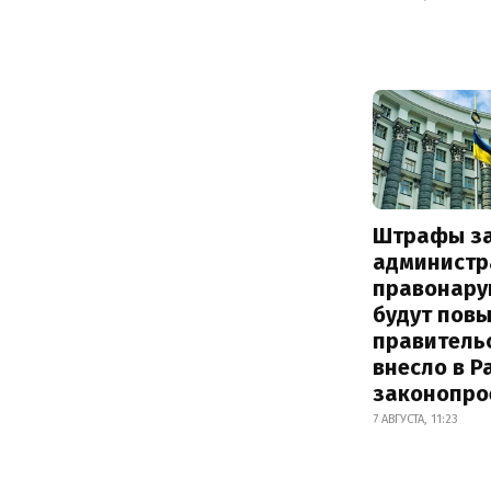
Штрафы з
администр
правонару
будут пов
правитель
внесло в Р
законопро
7 АВГУСТА, 11:23