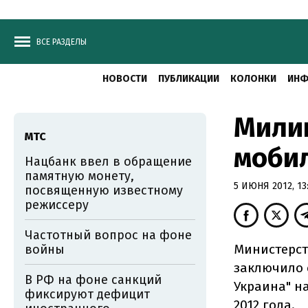
ВСЕ РАЗДЕЛЫ
НОВОСТИ
ПУБЛИКАЦИИ
КОЛОНКИ
ИНФ
Милиц
МТС
мобил
Нацбанк ввел в обращение
памятную монету,
5 ИЮНЯ 2012, 13
посвященную известному
режиссеру
Частотный вопрос на фоне
Министерст
войны
заключило 
В РФ на фоне санкций
Украина" н
фиксируют дефицит
2012 года.