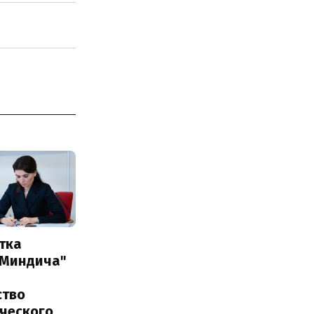
тка
 Миндича"
ство
ического