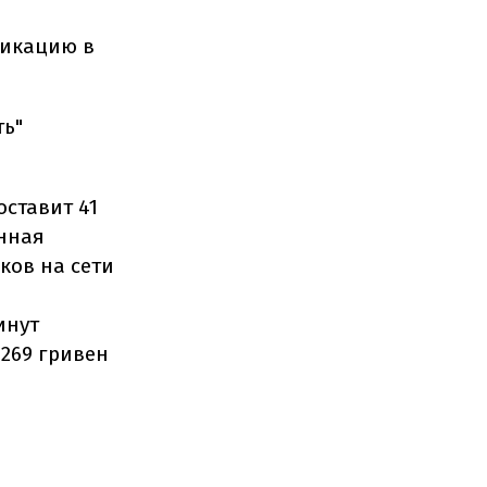
ликацию в
ть"
оставит 41
анная
ков на сети
инут
 269 гривен