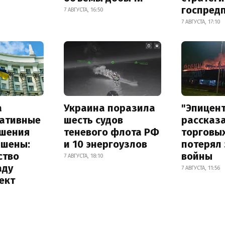
госпред
7 АВГУСТА, 16:50
7 АВГУСТА, 17:10
а
Украина поразила
"Эпицен
ативные
шесть судов
рассказа
шения
теневого флота РФ
торговы
ышены:
и 10 энергоузлов
потерял 
ство
войны
7 АВГУСТА, 18:10
аду
7 АВГУСТА, 11:56
ект