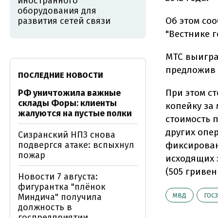
иностранного
оборудования для
Об этом соо
развития сетей связи
"Вестнике г
МТС выигра
предложив 3
ПОСЛЕДНИЕ НОВОСТИ
При этом ст
РФ уничтожила важные
склады Форы: клиенты
копейку за 
жалуются на пустые полки
стоимость 
других опер
Сизранский НПЗ снова
подвергся атаке: вспыхнул
фиксирован
пожар
исходящих 
(505 гривен
Новости 7 августа:
фигурантка "плёнок
Миндича" получила
МВД
ГОС
должность в
госпредприятии,