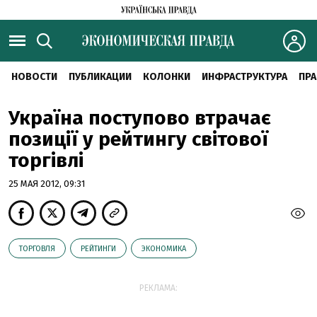
НОВОСТИ
ПУБЛИКАЦИИ
КОЛОНКИ
ИНФРАСТРУКТУРА
ПРА
Україна поступово втрачає
позиції у рейтингу світової
торгівлі
25 МАЯ 2012, 09:31
ТОРГОВЛЯ
РЕЙТИНГИ
ЭКОНОМИКА
РЕКЛАМА: