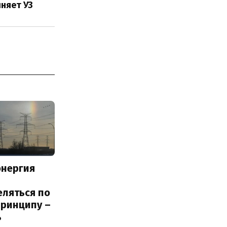
няет УЗ
энергия
еляться по
принципу –
ь