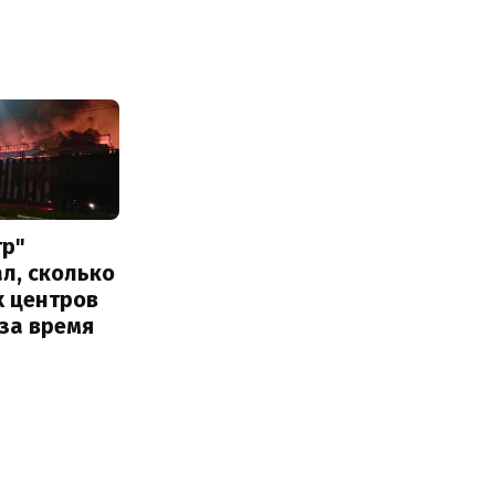
тр"
л, сколько
х центров
за время