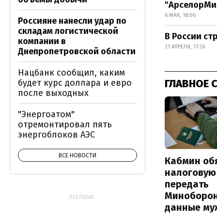
"АрселорМит
6 МАЯ, 18:06
Россияне нанесли удар по
складам логистической
В России ст
компании в
21 АПРЕЛЯ, 17:26
Днепропетровской области
Нацбанк сообщил, каким
ГЛАВНОЕ 
будет курс доллара и евро
после выходных
"Энергоатом"
отремонтировал пять
энергоблоков АЭС
ВСЕ НОВОСТИ
Кабмин об
налоговую
передать
Миноборо
РЕКЛАМА:
данные му