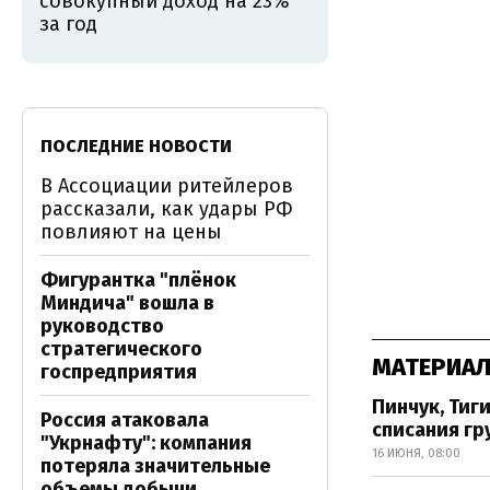
совокупный доход на 23%
за год
ПОСЛЕДНИЕ НОВОСТИ
В Ассоциации ритейлеров
рассказали, как удары РФ
повлияют на цены
Фигурантка "плёнок
Миндича" вошла в
руководство
стратегического
МАТЕРИАЛ
госпредприятия
Пинчук, Тиг
Россия атаковала
списания гр
"Укрнафту": компания
16 ИЮНЯ, 08:00
потеряла значительные
объемы добычи