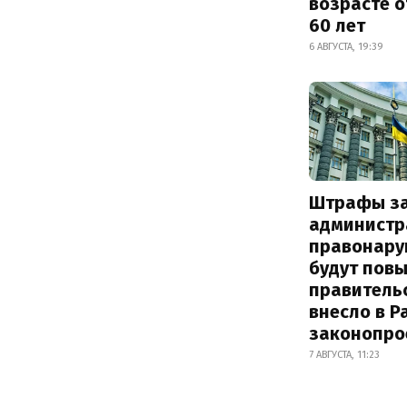
возрасте о
60 лет
6 АВГУСТА, 19:39
Штрафы з
администр
правонару
будут пов
правитель
внесло в Р
законопро
7 АВГУСТА, 11:23