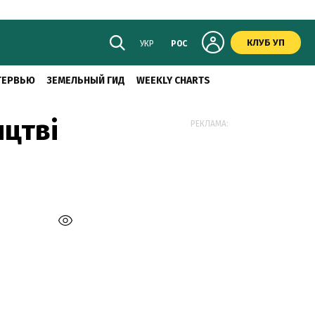
КЛУБ УП
УКР
РОС
ТЕРВЬЮ
ЗЕМЕЛЬНЫЙ ГИД
WEEKLY CHARTS
ицтві
РЕКЛАМА: