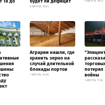
т 18 до
будет ли дефицит
6 АВГУСТА, 18:23
6 АВГУСТА, 18:04
а
Аграрии нашли, где
"Эпицен
ативные
хранить зерно на
рассказа
шения
случай длительной
торговы
ышены:
блокады портов
потерял 
ство
войны
7 АВГУСТА, 14:00
аду
7 АВГУСТА, 11:56
ект