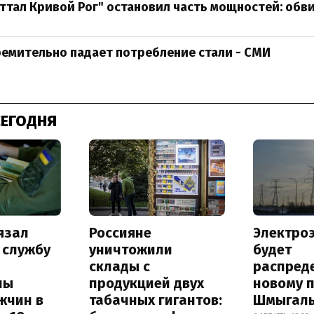
тал Кривой Рог" остановил часть мощностей: обви
ремительно падает потребление стали - СМИ
СЕГОДНЯ
язал
Россияне
Электро
 службу
уничтожили
будет
склады с
распред
ны
продукцией двух
новому 
жчин в
табачных гигантов:
Шмыгал