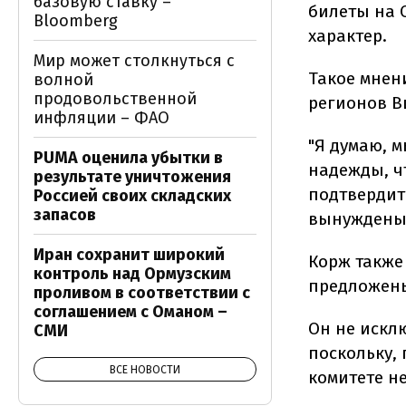
базовую ставку –
билеты на 
Bloomberg
характер.
Мир может столкнуться с
Такое мнен
волной
продовольственной
регионов В
инфляции – ФАО
"Я думаю, 
PUMA оценила убытки в
надежды, ч
результате уничтожения
подтвердитс
Россией своих складских
запасов
вынуждены и
Иран сохранит широкий
Корж также
контроль над Ормузским
предложены
проливом в соответствии с
соглашением с Оманом –
Он не искл
СМИ
поскольку,
ВСЕ НОВОСТИ
комитете н