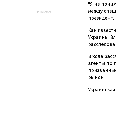
"Я не пони
между специ
РЕКЛАМА:
президент.
Как извест
Украины Вл
расследова
В ходе рас
агенты по 
призванные
рынок.
Украинская