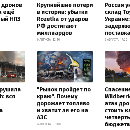
а дронов
Крупнейшие потери
Россия 
а ещё
в истории: убытки
склад To
ный НПЗ
Rozetka от ударов
Украине
РФ достигают
задержк
миллиардов
поставк
6 АВГУСТА, 12:10
5 АВГУСТА, 17:20
зрушила
"Рынок пройдет по
Спасени
h: вся
краю". Почему
Wildberr
дорожает топливо
атак др
а
и хватит ли его на
стоить к
АЗС
четверт
бюджета
6 АВГУСТА, 06:00