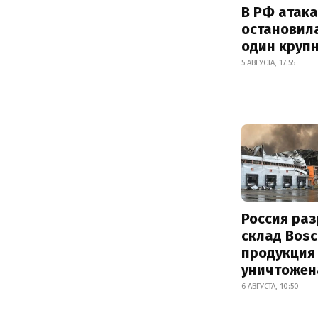
В РФ атак
остановил
один круп
5 АВГУСТА, 17:55
Россия ра
склад Bosc
продукция
уничтожен
6 АВГУСТА, 10:50