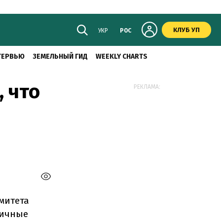
КЛУБ УП
УКР
РОС
ТЕРВЬЮ
ЗЕМЕЛЬНЫЙ ГИД
WEEKLY CHARTS
 что
РЕКЛАМА:
митета
личные