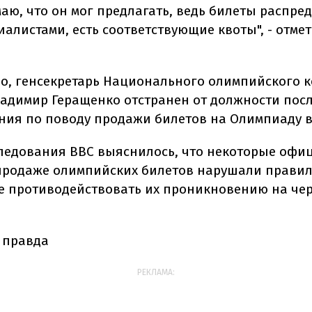
маю, что он мог предлагать, ведь билеты распре
алистами, есть соответствующие квоты", - отме
но, генсекретарь Национального олимпийского 
адимир Геращенко отстранен от должности пос
ния по поводу продажи билетов на Олимпиаду в
следования ВВС выяснилось, что некоторые оф
продаже олимпийских билетов нарушали правил
 противодействовать их проникновению на че
 правда
РЕКЛАМА: