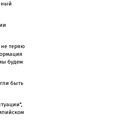
нный
тии
 не теряю
формация
 мы будем
огли быть
туации",
импийском