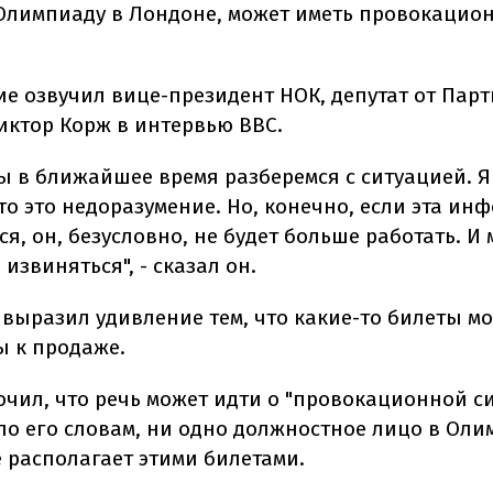
Олимпиаду в Лондоне, может иметь провокацио
ие озвучил вице-президент НОК, депутат от Пар
иктор Корж в интервью ВВС.
мы в ближайшее время разберемся с ситуацией. Я
то это недоразумение. Но, конечно, если эта ин
я, он, безусловно, не будет больше работать. И
звиняться", - сказал он.
 выразил удивление тем, что какие-то билеты м
 к продаже.
ючил, что речь может идти о "провокационной си
 по его словам, ни одно должностное лицо в Ол
е располагает этими билетами.