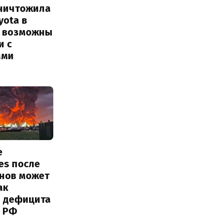
уничтожила
yota в
: возможны
и с
ами
е
ies после
онов может
ак
ь дефицита
 РФ