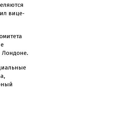
деляются
тил вице-
комитета
ле
 Лондоне.
ициальные
а,
рный