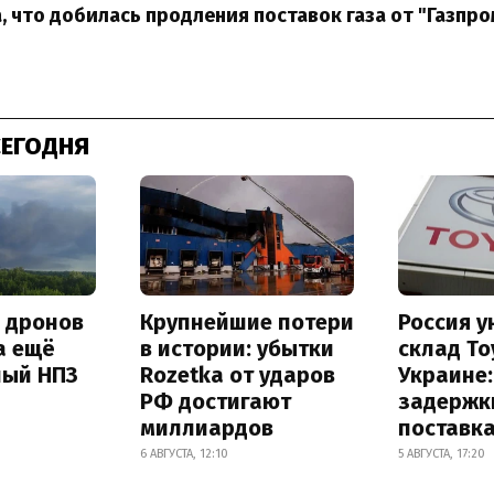
, что добилась продления поставок газа от "Газпро
СЕГОДНЯ
а дронов
Крупнейшие потери
Россия 
а ещё
в истории: убытки
склад To
ный НПЗ
Rozetka от ударов
Украине
РФ достигают
задержк
миллиардов
поставк
6 АВГУСТА, 12:10
5 АВГУСТА, 17:20