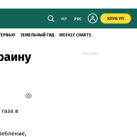
КЛУБ УП
УКР
РОС
ТЕРВЬЮ
ЗЕМЕЛЬНЫЙ ГИД
WEEKLY CHARTS
раину
РЕКЛАМА:
 газа в
ребление,