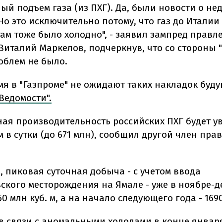
ый подъем газа (из ПХГ). Да, были новости о не
Но это исключительно потому, что газ до Италии
там тоже было холодно", - заявил зампред правл
Виталий Маркелов, подчеркнув, что со стороны 
облем не было.
мя в "Газпроме" не ожидают таких накладок буд
Ведомости".
ая производительность российских ПХГ будет у
 м в сутки (до 671 млн), сообщил другой член пр
, пиковая суточная добыча - с учетом ввода
ского месторождения на Ямале - уже в ноябре-д
50 млн куб. м, а на начало следующего года - 169
в связи с аномальными холодами в конце январ