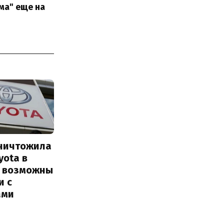
ма" еще на
уничтожила
yota в
: возможны
и с
ами