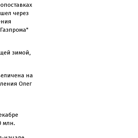
допоставках
 шел через
ения
"Газпрома"
ущей зимой,
величена на
авления Олег
екабре
0 млн.
я-начале