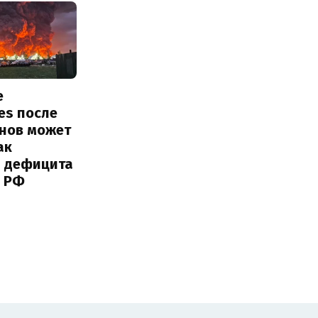
е
ies после
онов может
ак
ь дефицита
 РФ