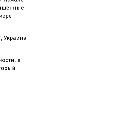
вышенные
мере
", Украина
ности, в
оторый