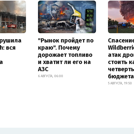
зрушила
"Рынок пройдет по
Спасени
h: вся
краю". Почему
Wildberr
дорожает топливо
атак др
а
и хватит ли его на
стоить к
АЗС
четверт
бюджета
6 АВГУСТА, 06:00
5 АВГУСТА, 19:50