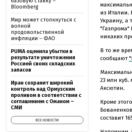
базовую ставку –
максимальн
Bloomberg
из Италии. 
Мир может столкнуться с
Украину, а 
волной
"Газпрома" 
продовольственной
никаких пр
инфляции – ФАО
В то же вре
PUMA оценила убытки в
результате уничтожения
сообщают
"
Россией своих складских
запасов
Максимальн
23 млн куб.
Иран сохранит широкий
Аксютин.
контроль над Ормузским
проливом в соответствии с
соглашением с Оманом –
Кроме этого
СМИ
Бованенков
составит 16
ВСЕ НОВОСТИ
Напомним, 