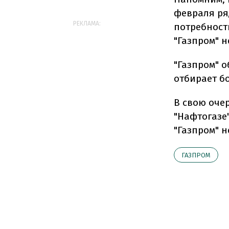
февраля ря
РЕКЛАМА:
потребност
"Газпром" н
"Газпром" о
отбирает б
В свою очер
"Нафтогазе"
"Газпром" 
ГАЗПРОМ