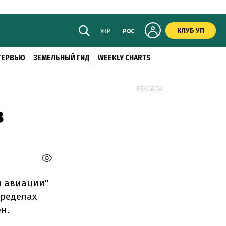
КЛУБ УП
УКР
РОС
ТЕРВЬЮ
ЗЕМЕЛЬНЫЙ ГИД
WEEKLY CHARTS
РЕКЛАМА:
в
й авиации"
пределах
н.