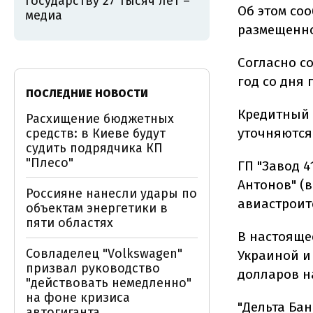
государству 27 тысяч лет –
Об этом соо
медиа
размещенно
Согласно с
год со дня
ПОСЛЕДНИЕ НОВОСТИ
Кредитный 
Расхищение бюджетных
уточняются
средств: в Киеве будут
судить подрядчика КП
"Плесо"
ГП "Завод 4
Антонов" (в
Россияне нанесли удары по
авиастроит
объектам энергетики в
пяти областях
В настояще
Совладелец "Volkswagen"
Украиной и 
призвал руководство
долларов н
"действовать немедленно"
на фоне кризиса
"Дельта Бан
автогиганта