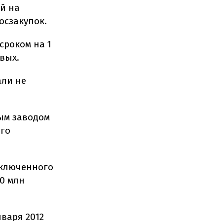
ой на
осзакупок.
сроком на 1
вых.
али не
ным заводом
ого
аключенного
00 млн
нваря 2012