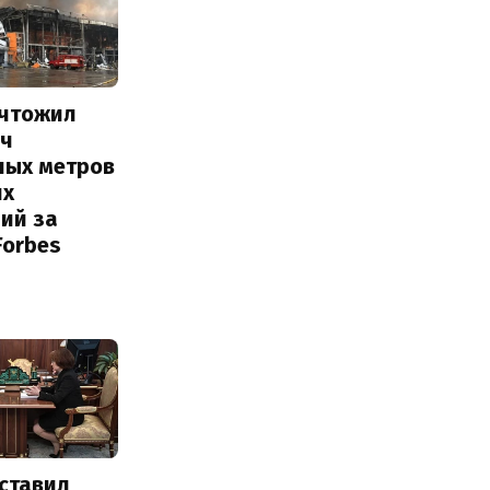
ичтожил
яч
ных метров
их
ий за
Forbes
ставил