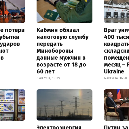
е потери
Кабмин обязал
Враг ун
 убытки
налоговую службу
400 тыс
 ударов
передать
квадрат
ают
Минобороны
складск
ов
данные мужчин в
помещен
возрасте от 18 до
месяц – 
60 лет
Ukraine
6 АВГУСТА, 19:39
6 АВГУСТА, 16:50
Электроэнергия
Путин за