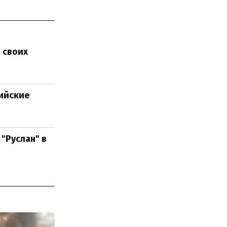
 своих
сийские
"Руслан" в