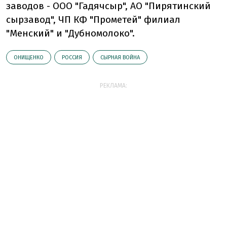
заводов - ООО "Гадячсыр", АО "Пирятинский
сырзавод", ЧП КФ "Прометей" филиал
"Менский" и "Дубномолоко".
ОНИЩЕНКО
РОССИЯ
СЫРНАЯ ВОЙНА
РЕКЛАМА: