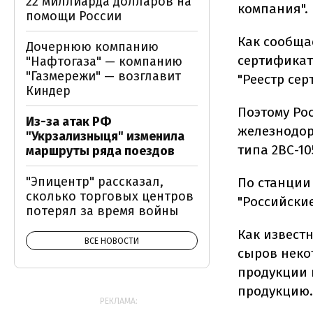
22 миллиарда долларов на
компания".
помощи России
Как сообща
Дочернюю компанию
сертификат
"Нафтогаза" — компанию
"Газмережи" — возглавит
"Реестр се
Киндер
Поэтому Ро
Из-за атак РФ
железнодор
"Укрзализныця" изменила
типа 2ВС-10
маршруты ряда поездов
"Эпицентр" рассказал,
По станции
сколько торговых центров
"Российски
потерял за время войны
Как известн
ВСЕ НОВОСТИ
сыров неко
продукции 
продукцию.
РЕКЛАМА: