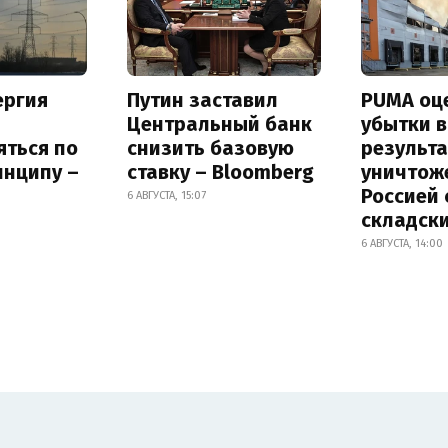
ергия
Путин заставил
PUMA оц
Центральный банк
убытки в
яться по
снизить базовую
результа
инципу –
ставку – Bloomberg
уничтож
Россией 
6 АВГУСТА, 15:07
складск
6 АВГУСТА, 14:00