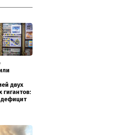
е
или
с
ией двух
 гигантов:
и дефицит