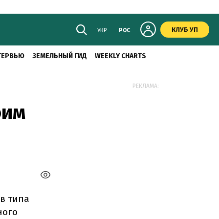
КЛУБ УП
УКР
РОС
ТЕРВЬЮ
ЗЕМЕЛЬНЫЙ ГИД
WEEKLY CHARTS
РЕКЛАМА:
оим
в типа
ного