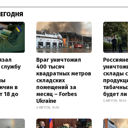
СЕГОДНЯ
язал
Враг уничтожил
Россиян
 службу
400 тысяч
уничтож
квадратных метров
склады 
ны
складских
продукц
жчин в
помещений за
табачных
т 18 до
месяц – Forbes
будет л
Ukraine
6 АВГУСТА, 18:04
6 АВГУСТА, 16:50