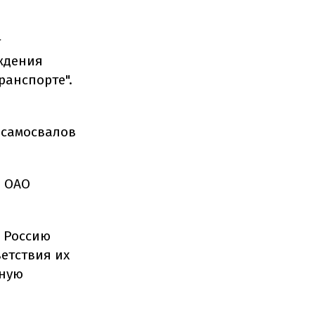
т
ждения
ранспорте".
-самосвалов
а ОАО
в Россию
етствия их
чную