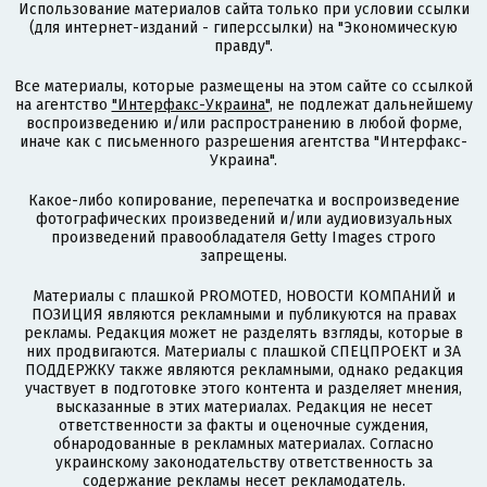
Использование материалов сайта только при условии ссылки
(для интернет-изданий - гиперссылки) на "Экономическую
правду".
Все материалы, которые размещены на этом сайте со ссылкой
на агентство
"Интерфакс-Украина"
, не подлежат дальнейшему
воспроизведению и/или распространению в любой форме,
иначе как с письменного разрешения агентства "Интерфакс-
Украина".
Какое-либо копирование, перепечатка и воспроизведение
фотографических произведений и/или аудиовизуальных
произведений правообладателя Getty Images строго
запрещены.
Материалы с плашкой PROMOTED, НОВОСТИ КОМПАНИЙ и
ПОЗИЦИЯ являются рекламными и публикуются на правах
рекламы. Редакция может не разделять взгляды, которые в
них продвигаются. Материалы с плашкой СПЕЦПРОЕКТ и ЗА
ПОДДЕРЖКУ также являются рекламными, однако редакция
участвует в подготовке этого контента и разделяет мнения,
высказанные в этих материалах. Редакция не несет
ответственности за факты и оценочные суждения,
обнародованные в рекламных материалах. Согласно
украинскому законодательству ответственность за
содержание рекламы несет рекламодатель.