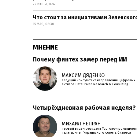
22 ИЮНЯ, 16:45
Что стоит за инициативами Зеленског
15 МАЯ, 08:30
МНЕНИЕ
Почему финтех замер перед ИИ
МАКСИМ ДЯДЕНКО
ведущий консультант направления цифровых
активов DataDriven Research & Consulting
Четырёхдневная рабочая неделя?
МИХАИЛ НЕПРАН
первый вице-президент Торгово-промышлен
палаты, член Украинского совета бизнеса