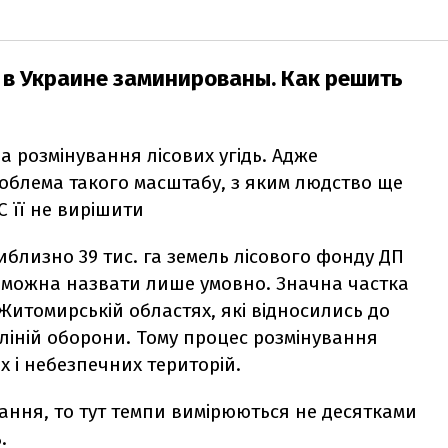
в в Украине заминированы. Как решить
а розмінування лісових угідь. Адже
проблема такого масштабу, з яким людство ще
С її не вирішити
иблизно 39 тис. га земель лісового фонду ДП
е можна назвати лише умовно. Значна частка
а Житомирській областях, які відносились до
, ліній оборони. Тому процес розмінування
 і небезпечних територій.
ання, то тут темпи вимірюються не десятками
.