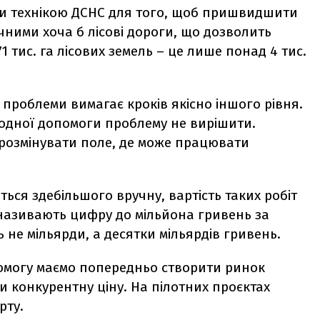
и технікою ДСНС для того, щоб пришвидшити
чними хоча б лісові дороги, що дозволить
1 тис. га лісових земель – це лише понад 4 тис.
 проблеми вимагає кроків якісно іншого рівня.
родної допомоги проблему не вирішити.
й розмінувати поле, де може працювати
ься здебільшого вручну, вартість таких робіт
називають цифру до мільйона гривень за
ь не мільярди, а десятки мільярдів гривень.
омогу маємо попередньо створити ринок
и конкурентну ціну. На пілотних проєктах
рту.