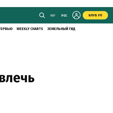
КЛУБ УП
УКР
РОС
ТЕРВЬЮ
WEEKLY CHARTS
ЗЕМЕЛЬНЫЙ ГИД
ивлечь