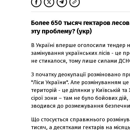
Более 650 тысяч гектаров лесо
эту проблему? (укр)
В Україні вперше оголосили тендер н
замінування українських лісів - це 
не стикалося, тому лише силами ДСН
З початку деокупації розміновано пр
"Ліси України". Але розмінуванням ц
територій - це ділянки у Київській т
сірої зони – там не було бойових дій
зводився до розмежування безпечних
Що стосується справжнього розмінув
тисяч, а десятками гектарів на місяць