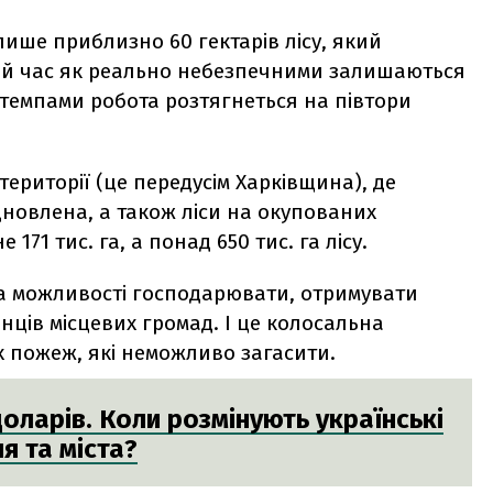
лише приблизно 60 гектарів лісу, який
 той час як реально небезпечними залишаються
м темпами робота розтягнеться на півтори
території (це передусім Харківщина), де
ідновлена, а також ліси на окупованих
 171 тис. га, а понад 650 тис. га лісу.
ата можливості господарювати, отримувати
нців місцевих громад. І це колосальна
 пожеж, які неможливо загасити.
доларів. Коли розмінують українські
я та міста?