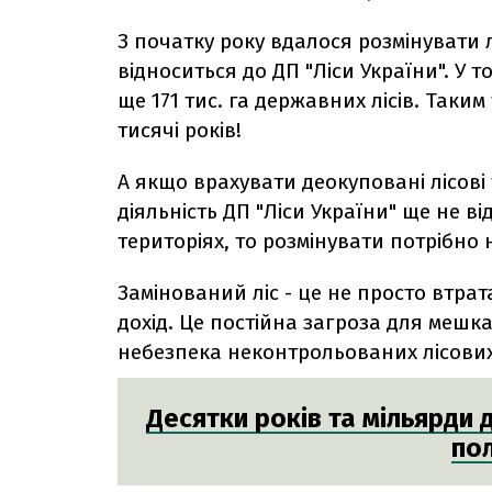
З початку року вдалося розмінувати 
відноситься до ДП "Ліси України". У
ще 171 тис. га державних лісів. Таки
тисячі років!
А якщо врахувати деокуповані лісові 
діяльність ДП "Ліси України" ще не в
територіях, то розмінувати потрібно не
Замінований ліс - це не просто втр
дохід. Це постійна загроза для мешка
небезпека неконтрольованих лісових
Десятки років та мільярди 
пол