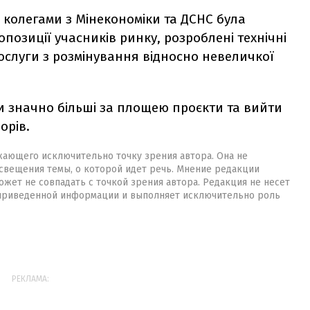
з колегами з Мінекономіки та ДСНС була
позиції учасників ринку, розроблені технічні
ослуги з розмінування відносно невеличкої
и значно більші за площею проєкти та вийти
орів.
жающего исключительно точку зрения автора. Она не
свещения темы, о которой идет речь. Мнение редакции
жет не совпадать с точкой зрения автора. Редакция не несет
 приведенной информации и выполняет исключительно роль
РЕКЛАМА: