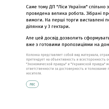
Саме тому ДП "Ліси України" спільно 
проведена велика робота. Зібрані про
вимоги. На перші торги виставлені п
ділянки у 3 гектари.
Але цей досвід дозволить сформуват
вже з готовими пропозиціями на дон
Колонка представляет собой вид материала, отра
претендует на объективность и всесторонность о
"Экономической правды" и "Украинской правды" мо
ответственности за достоверность и толкование
носителя.
ЛЕС