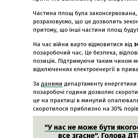
Частина площ була законсервована, в
розраховуємо, що це дозволить зек
притому, що інші частини площ буд
На час війни варто відмовитися від
з
позаробочий час. Це безпека, відпо
позиція. Підтримуючи таким чином м
відключеннях електроенергії в при
За
даними
департаменту енергетики
позаробочі години дозволяє скорот
це на практиці в минулий опалюваль
скоротилося приблизно на 30% порів
"У нас не може бути якого
все згасне". Голова Д