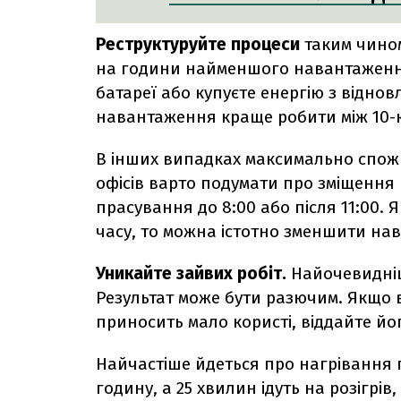
Реструктуруйте процеси
таким чином
на години найменшого навантаження
батареї або купуєте енергію з відн
навантаження краще робити між 10-ю
В інших випадках максимально спожи
офісів варто подумати про зміщення
прасування до 8:00 або після 11:00
часу, то можна істотно зменшити нав
Уникайте зайвих робіт.
Найочевидніш
Результат може бути разючим. Якщо 
приносить мало користі, віддайте йог
Найчастіше йдеться про нагрівання 
годину, а 25 хвилин ідуть на розігрі