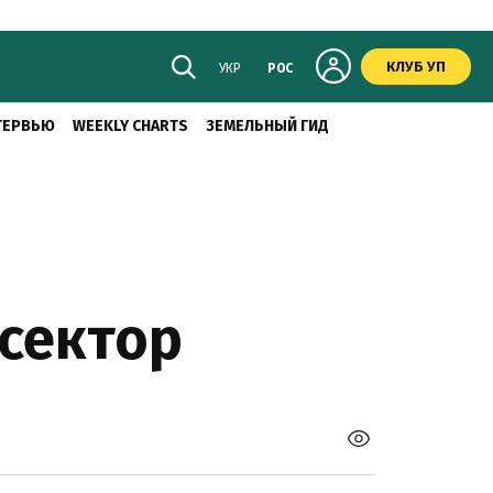
КЛУБ УП
УКР
РОС
ТЕРВЬЮ
WEEKLY CHARTS
ЗЕМЕЛЬНЫЙ ГИД
осектор