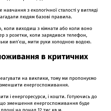
навчання з екологічної сталості у вигляді
нагадали людям базові правила.
о, коли виходиш з кімнати або коли воно
ер з розетки, коли зарядився телефон,
льки вип’єш, мити руки холодною водою.
поживання в критичних
еагувати на виклики, тому ми пропонуємо
о зменшити енергоспоживання.
ти і енергоресурси, і кошти. Готуючись до
, що зменшення енергоспоживання буде
лощі на понад 12 тис кв м.