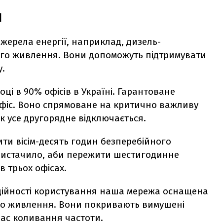
и
джерела енергії, наприклад, дизель-
ого живлення. Вони допоможуть підтримувати
у.
оці в 90% офісів в Україні. Гарантоване
фіс. Воно спрямоване на критично важливу
 як усе другорядне відключається.
ти вісім-десять годин безперебійного
 вистачило, аби пережити шестигодинне
в трьох офісах.
адійності користування наша мережа оснащена
го живлення. Вони покривають вимушені
 час коливання частоти.