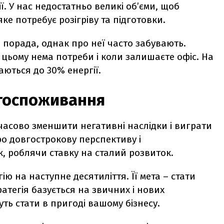
. У нас недостатньо великі об’єми, щоб
ке потребує розігріву та підготовки.
а порада, однак про неї часто забувають.
в цьому нема потреби і коли залишаєте офіс. На
ються до 30% енергії.
ргоспоживання
часово зменшити негативні наслідки і виграти
о довгострокову перспективу і
к, роблячи ставку на сталий розвиток.
ію на наступне десятиліття. Її мета – стати
атегія базується на звичних і нових
уть стати в пригоді вашому бізнесу.