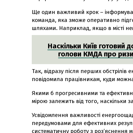
Ще один важливий крок – інформуван
команда, яка зможе оперативно підго
шляхами. Наприклад, якщо в місті нем
Наскільки Київ готовий 
голови КМДА про ризи
Так, відразу після перших обстрілів
повідомила працівникам, куди можна
Якими б прогресивними та ефективни
мірою залежить від того, наскільки з
Усвідомлення важливості енергоощад
передумовами для ефективних резуль
систематичну роботу з роз’яснення м