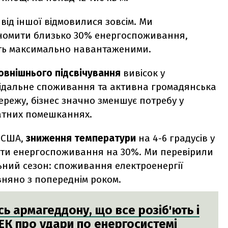
ід іншої відмовилися зовсім. Ми
ономити близько 30% енергоспоживання,
уть максимально навантаженими.
овнішнього підсвічування
вивісок у
відальне споживання та активна громадянська
ережу, бізнес значно зменшує потребу у
ватних помешканнях.
 США,
зниження температури
на 4-6 градусів у
ити енергоспоживання на 30%. Ми перевірили
ний сезон: споживання електроенергії
няно з попереднім роком.
сь армагеддону, що все розіб'ють і
ТЕК про удари по енергосистемі