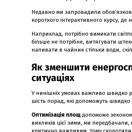
Недавно ми запровадили обов’язкове 
короткого інтерактивного курсу, де 
Наприклад, потрібно вимикати світл
більше не потрібне, витягувати штек
наливати в чайник стільки води, скі
Як зменшити енергос
ситуаціях
У нинішніх умовах важливо швидко р
шість порад, які допоможуть швидк
Оптимізація площ
допоможе зекономи
викликів цієї зими, ми передбачали
критично важливим, тому скоротили п