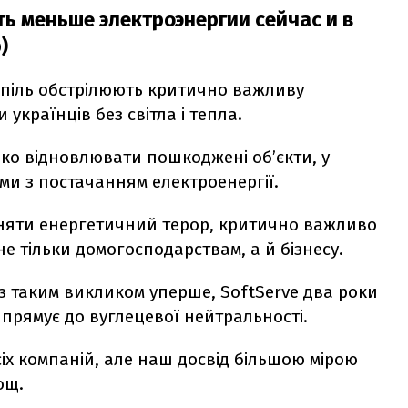
ть меньше электроэнергии сейчас и в
)
оспіль обстрілюють критично важливу
українців без світла і тепла.
ко відновлювати пошкоджені об’єкти, у
ми з постачанням електроенергії.
иняти енергетичний терор, критично важливо
 тільки домогосподарствам, а й бізнесу.
з таким викликом уперше, SoftServe два роки
прямує до вуглецевої нейтральності.
сіх компаній, але наш досвід більшою мірою
ощ.