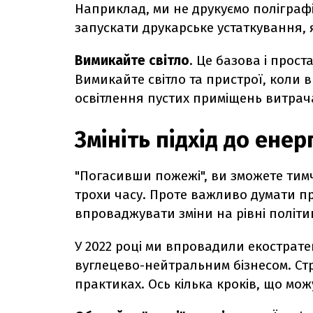
Наприклад, ми не друкуємо поліграфії
запускати друкарське устаткування, я
Вимикайте світло
. Це базова і прост
Вимикайте світло та пристрої, коли 
освітлення пустих приміщень витрача
Змініть підхід до ене
"Погасивши пожежі", ви зможете тим
трохи часу. Проте важливо думати пр
впроваджувати зміни на рівні політи
У 2022 році ми впровадили екостратег
вуглецево-нейтральним бізнесом. Стр
практиках. Ось кілька кроків, що мож