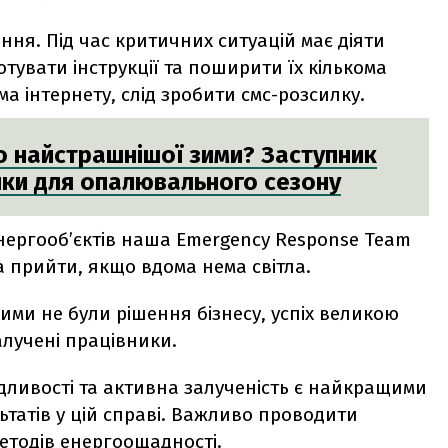
ня. Під час критичних ситуацій має діяти
тувати інструкції та поширити їх кількома
а інтернету, слід зробити смс-розсилку.
до найстрашнішої зими? Заступник
ки для опалювального сезону
 енергооб’єктів наша Emergency Response Team
 прийти, якщо вдома нема світла.
ми не були рішення бізнесу, успіх великою
алучені працівники.
ливості та активна залученість є найкращими
татів у цій справі. Важливо проводити
етодів енергоощадності.