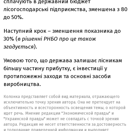
сплачують в державний бюджет
лісогосподарські підприємства, зменшена з 80
до 50%.
Наступний крок – зменшення показника до
30% (
в рішенні РНБО про це також
згадується
).
Умовою того, що держава залишає лісникам
більшу частину прибутку, є інвестиції у
протипожежні заходи та основні засоби
виробництва.
Колонка представляет собой вид материала, отражающего
исключительно точку зрения автора. Она не претендует на
объективность и всесторонность освещения темы, о которой
идет речь. Мнение редакции "Экономической правды" и
"Украинской правды" может не совпадать с точкой зрения
автора. Редакция не несет ответственности за достоверность
и толкование приведенной информации и выполняет