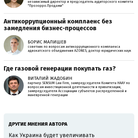
независимый директор и председатель аудиторского комитета
"Прозорро.Продажи"
Антикоррупционный комплаенс без
замедления бизнес-процессов
БОРИС МАЛИШЕВ
советник по вопросам антикоррупционного комплаенса
адвокатского объединения AZONES, доктор юридических наук
Где газовой генерации покупать газ?
ВИТАЛИЙ ЖАДОБИН
партнер SENSUM Law Firm, зампредседателя Комитета НААУ по
вопросам инвестиционной деятельности и приватизации,
зампредседателя Ассоциации субъектов распределенной и
маневренной генерации
ДРУГИЕ МНЕНИЯ АВТОРА
Как Украина будет увеличивать