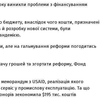
0 року виникли проблеми з фінансуванням
 бюджету, внаслідок чого кошти, призначені
 й розробку нової системи, були
пандемією.
іли, але на гальмування реформи погодитись
тачу грошей та згортати реформу, Фонд
 меморандум з USAID, реалізація якого
сервіс у промислову експлуатацію. Та що
норів зекономила $195 тис. коштів