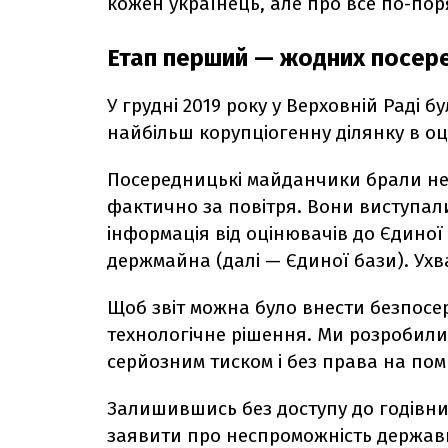
кожен українець, але про все по-пор
Етап перший — жодних посер
У грудні 2019 року у Верховній Раді 
найбільш корупціогенну ділянку в о
Посередницькі майданчики брали нем
фактично за повітря. Вони виступал
інформація від оцінювачів до Єдиної 
держмайна (далі — Єдиної бази). Ух
Щоб звіт можна було внести безпосе
технологічне рішення. Ми розробили 
серйозним тиском і без права на по
Залишившись без доступу до годівни
заявити про неспроможність державни