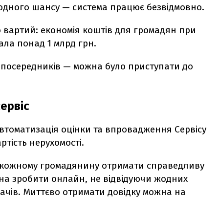
 жодного шансу — система працює безвідмовно.
го вартий: економія коштів для громадян при
лала понад 1 млрд грн.
д посередників — можна було приступати до
сервіс
втоматизація оцінки та впровадження Сервісу
ртість нерухомості.
ь кожному громадянину отримати справедливу
жна зробити онлайн, не відвідуючи жодних
вачів. Миттєво отримати довідку можна на