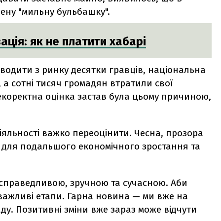
нену "мильну бульбашку".
ція: як не платити хабарі
одити з ринку десятки гравців, національна
 а сотні тисяч громадян втратили свої
коректна оцінка застав була цьому причиною,
іяльності важко переоцінити. Чесна, прозора
х для подальшого економічного зростання та
і справедливою, зручною та сучасною. Аби
 важливі етапи. Гарна новина — ми вже на
ду. Позитивні зміни вже зараз може відчути