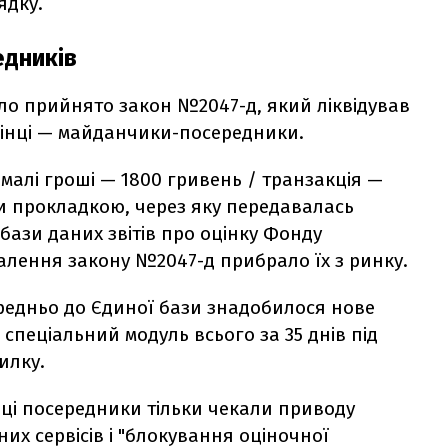
ядку.
едників
було прийнято закон №2047-д, який ліквідував
цінці — майданчики-посередники.
алі гроші — 1800 гривень / транзакція —
и прокладкою, через яку передавалась
бази даних звітів про оцінку Фонду
валення закону №2047-д прибрало їх з ринку.
редньо до Єдиної бази знадобилося нове
спеціальний модуль всього за 35 днів під
милку.
ці посередники тільки чекали приводу
х сервісів і "блокування оціночної