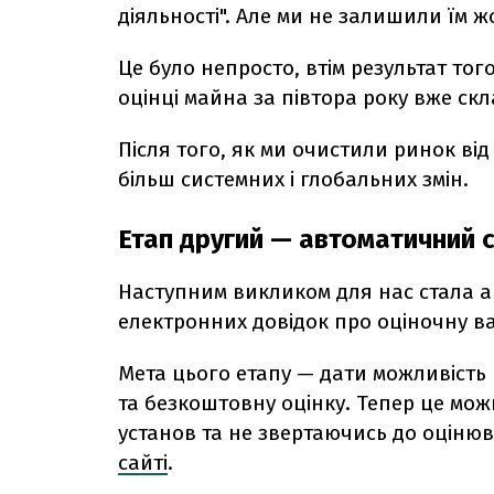
діяльності". Але ми не залишили їм
Це було непросто, втім результат то
оцінці майна за півтора року вже ск
Після того, як ми очистили ринок ві
більш системних і глобальних змін.
Етап другий — автоматичний 
Наступним викликом для нас стала а
електронних довідок про оціночну ва
Мета цього етапу — дати можливіст
та безкоштовну оцінку. Тепер це мо
установ та не звертаючись до оціню
сайті
.