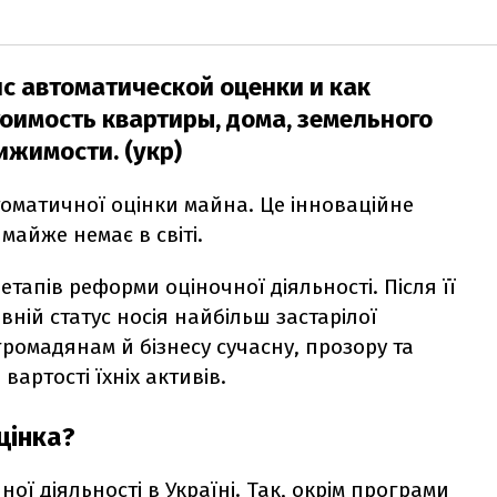
ис автоматической оценки и как
оимость квартиры, дома, земельного
ижимости. (укр)
оматичної оцінки майна. Це інноваційне
майже немає в світі.
тапів реформи оціночної діяльності. Після її
ній статус носія найбільш застарілої
громадянам й бізнесу сучасну, прозору та
артості їхніх активів.
цінка?
ї діяльності в Україні. Так, окрім програми