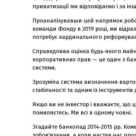
приватизації ми відповідаємо і за і
Проаналізувавши цей напрямок робот
команди Фонду в 2019 році, ми відраз
потребує кардинального реформува
Справедлива оцінка будь-якого майна
корпоративних прав — це один з баз
системи.
Зрозуміла система визначення вартос
стабільності та одним із інструменті
Якщо ви не інвестор і вважаєте, що 
помиляєтесь. Ми всі в одному човні.
Згадайте банкопад 2014-2015 рр. Ком
зобов'язання, а коли настав час про