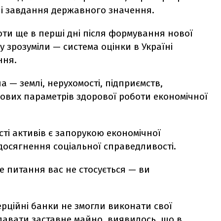
нші завдання державного значення.
и ще в перші дні після формування нової
у зрозуміли — система оцінки в Україні
ння.
 — землі, нерухомості, підприємств,
ових параметрів здорової роботи економічної
ті активів є запорукою економічної
в досягнення соціальної справедливості.
це питання вас не стосується — ви
ерційні банки не змогли виконати свої
давати заставне майно, виявилось, що в