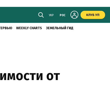
КЛУБ УП
УКР
РОС
ТЕРВЬЮ
WEEKLY CHARTS
ЗЕМЕЛЬНЫЙ ГИД
имости от