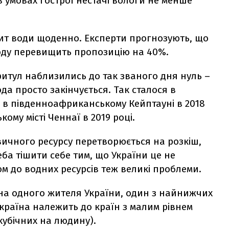
 умовах гострої нестачі вологи не менше
ит води щоденно. Експерти прогнозують, що
оду перевищить пропозицію на 40%.
притул наблизились до так званого дня нуль –
да просто закінчується. Так сталося в
, в південноафриканському Кейптауні в 2018
кому місті Ченнаї в 2019 році.
звичного ресурсу перетворюється на розкіш,
ба тішити себе тим, що України це не
пом до водних ресурсів теж великі проблеми.
 на одного жителя України, один з найнижчих
країна належить до країн з малим рівнем
 кубічних на людину).