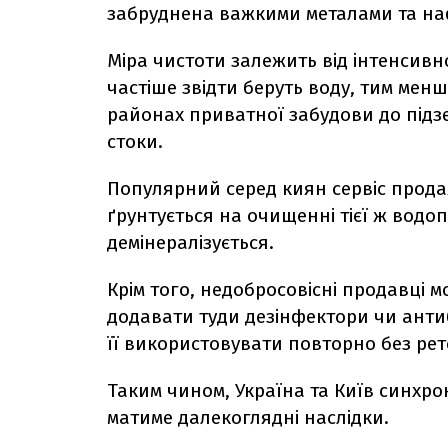
забруднена важкими металами та н
Міра чистоти залежить від інтенсив
частіше звідти беруть воду, тим мен
районах приватної забудови до підз
стоки.
Популярний серед киян сервіс прода
ґрунтується на очищенні тієї ж водо
демінералізується.
Крім того, недобросовісні продавці
додавати туди дезінфектори чи антиб
її використовувати повторно без рет
Таким чином, Україна та Київ синхрон
матиме далекоглядні наслідки.