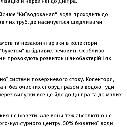
ізацію й через неї до Дніпра.
дійснює "Київодоканал", вода проходить до
вілих труб, де насичується шкідливими
мств та незаконні врізки в колектори
"букетом" шкідливих речовин. Особливо
ни провокують розвиток ціанобактерій і як
еної системи поверхневого стоку. Колектори,
ні без очисних споруд і разом з водою туди
через випуски все це йде до Дніпра та до малих
киян є бювети. Але вони теж абсолютно не
ого-культурного центру, 50% бюветної води