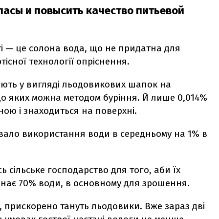
апасы и повысить качество питьевой
і — це солона вода, що не придатна для
існої технології опріснення.
гають у вигляді льодовикових шапок на
 до яких можна методом буріння. Й лише 0,014%
ною і знаходиться на поверхні.
увало використання води в середньому на 1% в
ь сільське господарство для того, аби їх
инає 70% води, в основному для зрошення.
прискорено тануть льодовики. Вже зараз дві