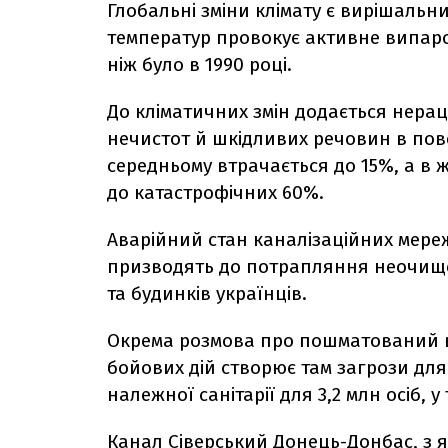
Глобальні зміни клімату є вирішальн
температур провокує активне випаро
ніж було в 1990 році.
До кліматичних змін додається нера
нечистот й шкідливих речовин в пове
середньому втрачається до 15%, а в 
до катастрофічних 60%.
Аварійний стан каналізаційних мереж
призводять до потрапляння неочищени
та будинків українців.
Окрема розмова про пошматований в
бойових дій створює там загрози для
належної санітарії для 3,2 млн осіб, у 
Канал Сіверський Донець-Донбас, з як