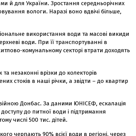
ими й для України. Зростання середньорічних
вування вологи. Наразі воно вдвічі більше,
ціональне використання води та масові викиди
рхневі води. При її транспортуванні в
житлово-комунальному секторі втрати доходять
 та незаконні врізки до колекторів
х стоків в наші річки, а звідти – до квартир
ійною Донбас. За даними ЮНІСЕФ, ескалація
 доступу до питної води і підтримання
тому числі 500 тис. дітей.
ого черпають 90% всієї води в регіоні, через