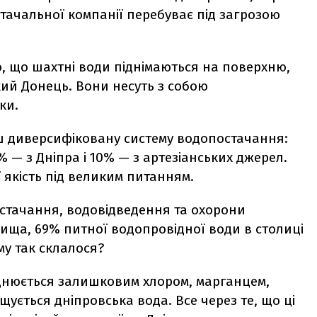
ачальної компанії перебуває під загрозою
, що шахтні води піднімаються на поверхню,
ький Донець. Вони несуть з собою
ки.
льш диверсифіковану систему водопостачання:
 — з Дніпра і 10% — з артезіанських джерел.
ї якість під великим питанням.
стачання, водовідведення та охорони
ща, 69% питної водопровідної води в столиці
му так склалося?
днюється залишковим хлором, марганцем,
ється дніпровська вода. Все через те, що ці