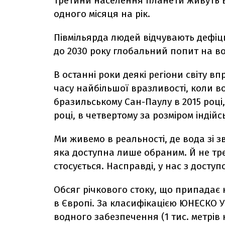
третини населення планети живуть в
одного місяця на рік.
Півмільярда людей відчувають дефіц
до 2030 року глобальний попит на в
В останні роки деякі регіони світу в
часу найбільшої вразливості, коли во
бразильському Сан-Паулу в 2015 році
році, в четвертому за розміром індійсь
Ми живемо в реальності, де вода зі 
яка доступна лише обраним. Й не тре
стосується. Насправді, у нас з досту
Обсяг річкового стоку, що припадає
в Європі. За класифікацією ЮНЕСКО У
водного забезпечення (1 тис. метрів