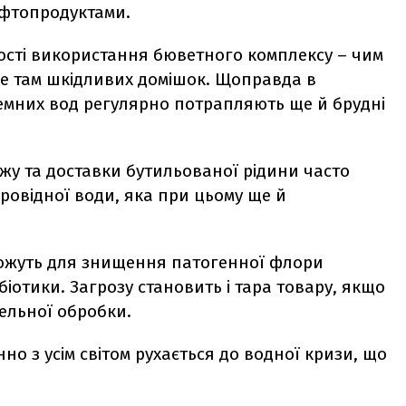
афтопродуктами.
ності використання бюветного комплексу – чим
ше там шкідливих домішок. Щоправда в
емних вод регулярно потрапляють ще й брудні
жу та доставки бутильованої рідини часто
провідної води, яка при цьому ще й
 можуть для знищення патогенної флори
іотики. Загрозу становить і тара товару, якщо
ельної обробки.
но з усім світом рухається до водної кризи, що