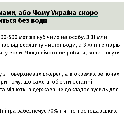
ямами, або Чому Україна скоро
иться без води
00-500 метрів кубічних на особу. З 31 млн
ає від дефіциту чистої води, а 3 млн гектарів
иту води. Якщо нічого не робити, зона посухи
 з поверхневих джерел, а в окремих регіонах
и тому, що саме ці об’єкти останні
а міліють, а держава не докладає зусиль для
Дніпра забезпечує 70% питно-господарських