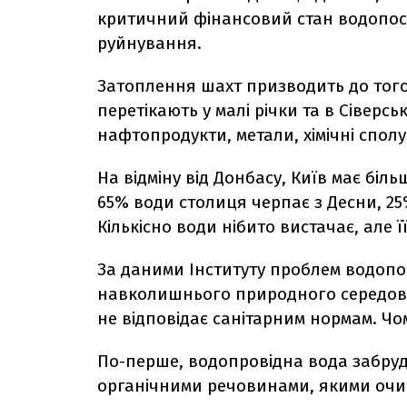
критичний фінансовий стан водопост
руйнування.
Затоплення шахт призводить до того
перетікають у малі річки та в Сіверс
нафтопродукти, метали, хімічні сполу
На відміну від Донбасу, Київ має бі
65% води столиця черпає з Десни, 25%
Кількісно води нібито вистачає, але ї
За даними Інституту проблем водопо
навколишнього природного середови
не відповідає санітарним нормам. Чо
По-перше, водопровідна вода забру
органічними речовинами, якими очищу