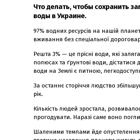
Что делать, чтобы сохранить з
воды в Украине.
97% водних ресурсів на нашій планет
вживання без спеціальної дороговарт
Решта 3% — це прісні води, які заля
полюсах та ґрунтові води, дістатися
води на Землі є питною, легкодоступ
За останнє сторіччя людство збільш
рік.
Кількість людей зростала, розвивалос
прогодувати. Наразі саме воно погл
Шаленими темпами йде опустелення, 