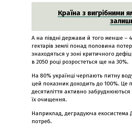
Країна з вигрібними 
залиш
А на півдні держави й того менше – 4
гектарів землі понад половина потерп
знаходяться у зоні критичного дефіц
в 2050 році розростеться ще на 30%.
На 80% українці черпають питну воду
цей показник доходить до 100%. Це пр
десятиліття активно забруднюються т
їх очищення.
Наприклад, деградуюча екосистема 
потреб.