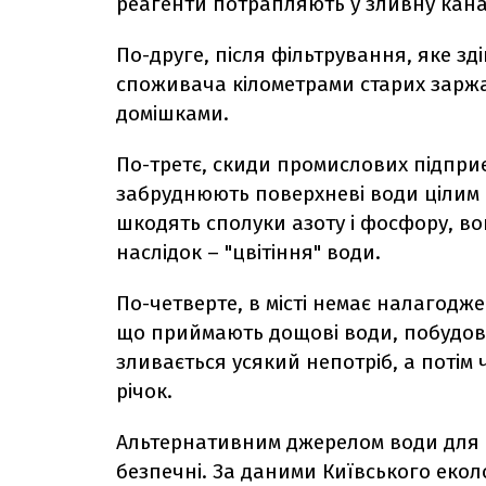
реагенти потрапляють у зливну канал
По-друге, після фільтрування, яке з
споживача кілометрами старих заржа
домішками.
По-третє, скиди промислових підприє
забруднюють поверхневі води цілим 
шкодять сполуки азоту і фосфору, во
наслідок – "цвітіння" води.
По-четверте, в місті немає налагодж
що приймають дощові води, побудова
зливається усякий непотріб, а потім 
річок.
Альтернативним джерелом води для 
безпечні. За даними Київського екол