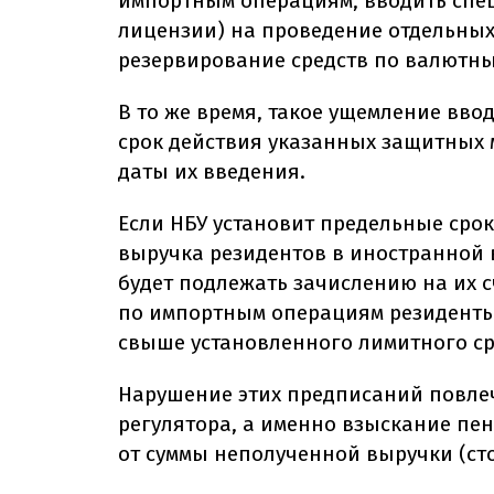
импортным операциям, вводить спе
лицензии) на проведение отдельны
резервирование средств по валютн
В то же время, такое ущемление вв
срок действия указанных защитных 
даты их введения.
Если НБУ установит предельные сро
выручка резидентов в иностранной в
будет подлежать зачислению на их с
по импортным операциям резиденты 
свыше установленного лимитного с
Нарушение этих предписаний повлеч
регулятора, а именно взыскание пен
от суммы неполученной выручки (ст