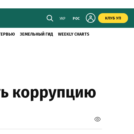
КЛУБ УП
УКР
РОС
ТЕРВЬЮ
ЗЕМЕЛЬНЫЙ ГИД
WEEKLY CHARTS
ть коррупцию