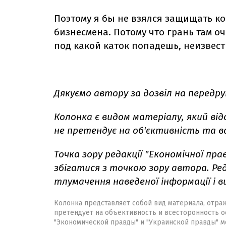
Поэтому я бы не взялся защищать к
бизнесмена. Потому что грань там о
под какой каток попадешь, неизвест
Дякуємо автору за дозвіл на передру
Колонка є видом матеріалу, який ві
не претендує на об'єктивність та в
Точка зору редакції "Економічної пра
збігатися з точкою зору автора. Ред
тлумачення наведеної інформації і в
Колонка представляет собой вид материала, отра
претендует на объективность и всесторонность о
"Экономической правды" и "Украинской правды" мо