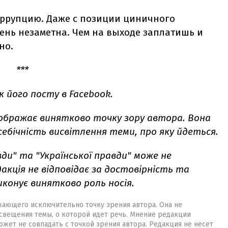
оррупцию. Даже с позиции циничного
чень незаметна. Чем на выходе заплатишь и
но.
***
к його посту в
Facebook.
дображає винятково точку зору автора. Вона
себічність висвітлення теми, про яку йдеться.
вди" та "Української правди" може не
акція не відповідає за достовірність та
иконує винятково роль носія.
жающего исключительно точку зрения автора. Она не
свещения темы, о которой идет речь. Мнение редакции
жет не совпадать с точкой зрения автора. Редакция не несет